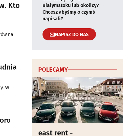
w. Kto
Białymstoku lub okolicy?
Chcesz abyśmy o czymś
napisali?
NAPISZ DO NAS
ków na
udnia
POLECAMY
y. W
poro
east rent -