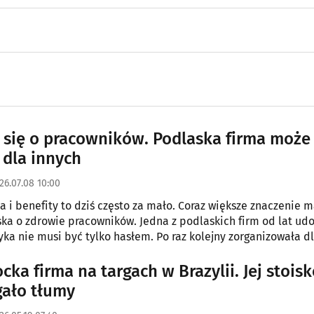
 się o pracowników. Podlaska firma może
dla innych
26.07.08 10:00
a i benefity to dziś często za mało. Coraz większe znaczenie 
ska o zdrowie pracowników. Jedna z podlaskich firm od lat ud
tyka nie musi być tylko hasłem. Po raz kolejny zorganizowała dl
ania, które mogą pomóc we wczesnym wykryciu chorób nowot
cka firma na targach w Brazylii. Jej stois
gało tłumy