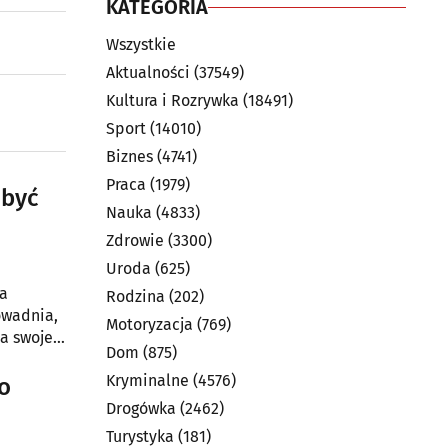
KATEGORIA
Wszystkie
Aktualności
(37549)
Kultura i Rozrywka
(18491)
Sport
(14010)
Biznes
(4741)
Praca
(1979)
 być
Nauka
(4833)
Zdrowie
(3300)
Uroda
(625)
ma
Rodzina
(202)
owadnia,
Motoryzacja
(769)
a swojej
Dom
(875)
worowych.
Kryminalne
(4576)
ko
Drogówka
(2462)
Turystyka
(181)