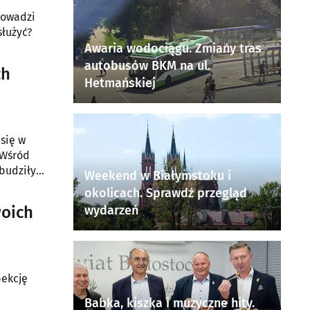
rowadzi
łużyć?
Awaria wodociągu. Zmiany tras
autobusów BKM na ul.
ch
Hetmańskiej
się w
 Wśród
budziły
Weekend w Białymstoku i
WA-
okolicach. Sprawdź przegląd
woich
wydarzeń
pekcję
Babka, kiszka i muzyczne hity.