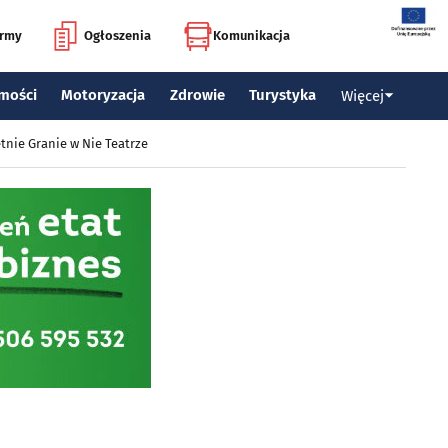
irmy
Ogłoszenia
Komunikacja
mości
Motoryzacja
Zdrowie
Turystyka
Więcej
tnie Granie w Nie Teatrze