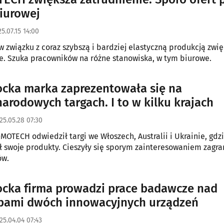
tym biurowej
5.07.15 14:00
 związku z coraz szybszą i bardziej elastyczną produkcją zwi
e. Szuka pracowników na różne stanowiska, w tym biurowe.
ocka marka zaprezentowała się na
arodowych targach. I to w kilku krajach
25.05.28 07:30
OTECH odwiedził targi we Włoszech, Australii i Ukrainie, gdz
 swoje produkty. Cieszyły się sporym zainteresowaniem zagra
ów.
ocka firma prowadzi prace badawcze nad
pami dwóch innowacyjnych urządzeń
25.04.04 07:43