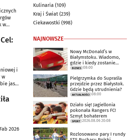
Kulinaria
(109)
icznych
Kraj i Świat
(239)
argów
Ciekawostki
(998)
k w
nie.
NAJNOWSZE
Cel:
Nowy McDonald’s w
Białymstoku. Wiadomo,
gdzie i kiedy zostanie
08:00
otwarty
BIZNES
niowej i
y w
Pielgrzymka do Supraśla
bie jasny
przejdzie przez Białystok.
Gdzie będą utrudnienia?
euro.
08:00
AKTUALNOŚCI
iła
Działo się! Jagiellonia
pokonała Rangers FC!
Szmyt bohaterem
2026.08.06 20:08
SPORT
lFab 2026
Rozlosowano pary I rundy
STS Pucharu Polski