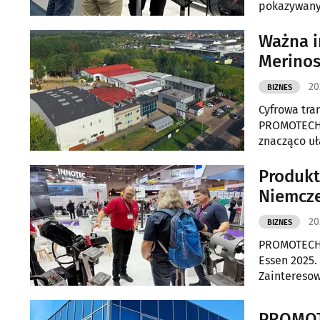
pokazywany 
PROMOTECH 
Ważna i
Merinos
20
BIZNES
Cyfrowa tra
PROMOTECHU
znacząco u
inwestycja 
usprawnien
Produkty
Niemcz
20
BIZNES
PROMOTECH 
Essen 2025.
Zainteresow
PROMOTE