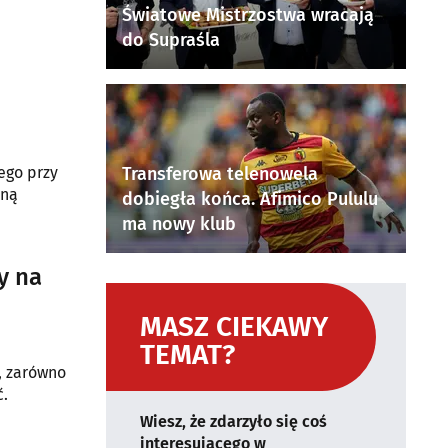
Światowe Mistrzostwa wracają
do Supraśla
ego przy
Transferowa telenowela
aną
dobiegła końca. Afimico Pululu
ma nowy klub
y na
MASZ CIEKAWY
TEMAT?
, zarówno
ć.
Wiesz, że zdarzyło się coś
interesującego w