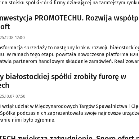
na stoisku spółki-córki firmy działającej na tamtejszym rynku
Middle East.
nwestycja PROMOTECHU. Rozwija współpr
oft
25.12.18 12:00
nsformacja sprzedaży to następny krok w rozwoju białostockie
. W ramach tego etapu powstała nowoczesna platforma B2B,
łatwia partnerom handlowym składanie zamówień. Realizowa
ma na celu nie tylko skrócenie czasu obsługi zamówień, lecz r
ie i uporządkowanie wymiany danych,
 białostockiej spółki zrobiły furorę w
ech
25.10.07 07:50
wziął udział w Międzynarodowych Targów Spawalnictwa i Cię
 Spółka podczas nich zaprezentowała swoje najnowsze urządze
anie nimi było ogromne.
CH zwiększa zatrudnienie. Sporo ofert p