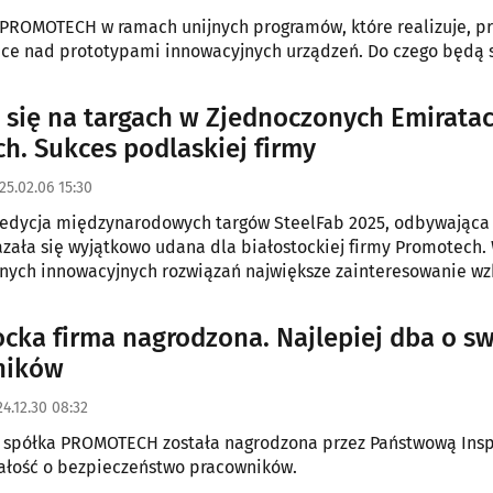
 PROMOTECH w ramach unijnych programów, które realizuje, p
ce nad prototypami innowacyjnych urządzeń. Do czego będą s
i się na targach w Zjednoczonych Emirata
ch. Sukces podlaskiej firmy
25.02.06 15:30
 edycja międzynarodowych targów SteelFab 2025, odbywająca 
azała się wyjątkowo udana dla białostockiej firmy Promotech.
ych innowacyjnych rozwiązań największe zainteresowanie wz
a ukosowarka ABM-29 oraz modułowy półportal spawalniczy 
darzenie zgromadziło niemal 300 wystawców z 35 krajów.
ocka firma nagrodzona. Najlepiej dba o s
ników
4.12.30 08:32
a spółka PROMOTECH została nagrodzona przez Państwową Ins
ałość o bezpieczeństwo pracowników.