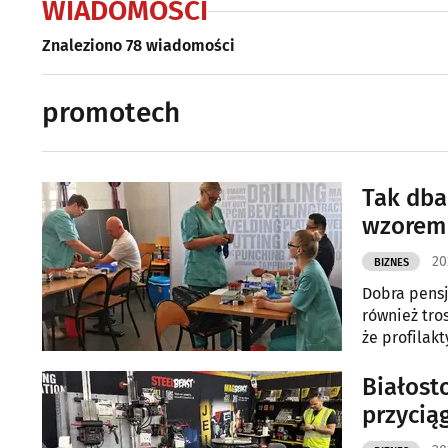
WIADOMOŚCI
Znaleziono 78 wiadomości
promotech
Tak dba
wzorem 
20
BIZNES
Dobra pensj
również tro
że profilak
załogi bad
Białosto
przycią