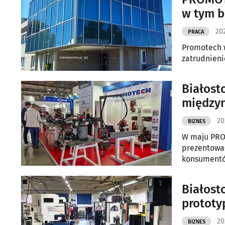
w 
202
PRACA
Promotech w
zatrudnieni
Białost
międzyn
20
BIZNES
W maju PROM
prezentował
konsument
Białost
prototy
20
BIZNES