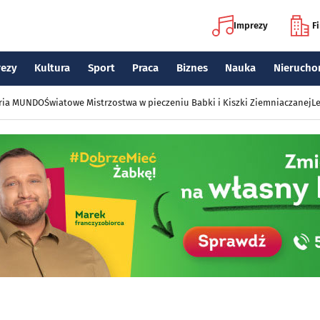
Imprezy
F
rezy
Kultura
Sport
Praca
Biznes
Nauka
Nierucho
eria MUNDO
Światowe Mistrzostwa w pieczeniu Babki i Kiszki Ziemniaczanej
Le