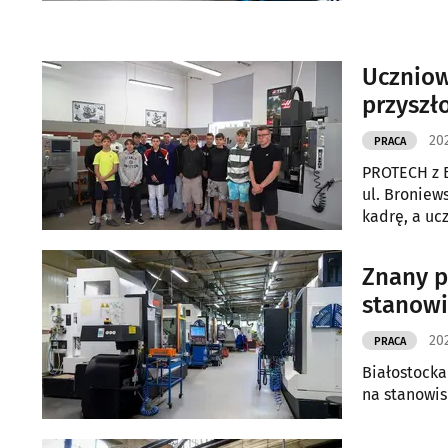
Uczniow
przyszło
202
PRACA
PROTECH z B
ul. Broniew
kadrę, a uc
Znany p
stanowi
202
PRACA
Białostocka
na stanowis