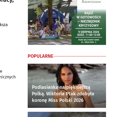
ększa
POPULARNE
ie
nicznych
Podlasianka najpiękniejszą
Polką. Wiktoria Ptak zdobyła
koronę Miss Polski 2026