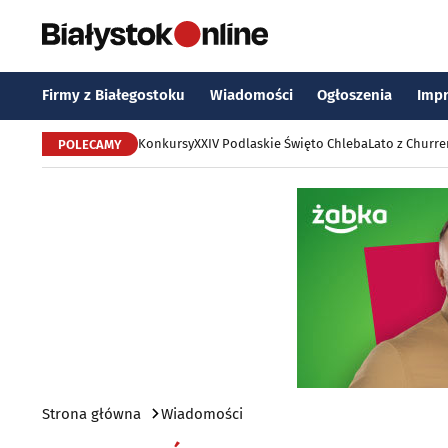
Firmy z Białegostoku
Wiadomości
Ogłoszenia
Imp
Konkursy
XXIV Podlaskie Święto Chleba
Lato z Churr
POLECAMY
Strona główna
Wiadomości