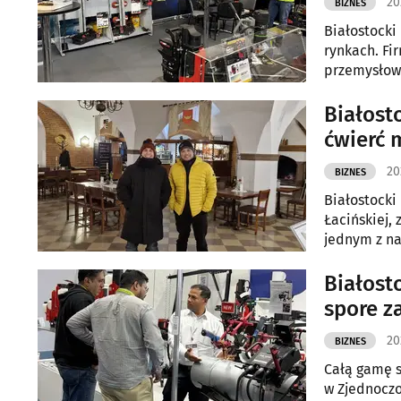
20
BIZNES
Białostocki
rynkach. Fi
przemysłowy
kierunku ro
Białost
ćwierć 
20
BIZNES
Białostocki
Łacińskiej,
jednym z na
cel: w 2026
Białost
spore z
20
BIZNES
Całą gamę s
w Zjednoczo