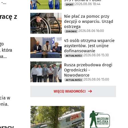
 -
2026.08.06 18:44
SPORT
acę z
Nie płać za pomoc przy
decyzji o wsparciu. Urząd
ostrzega
2026.08.06 16:00
ZDROWIE
45 osób otrzyma wsparcie
go
asystentów. Jest unijne
 która
dofinansowanie
2026.08.06 15:30
na
AKTUALNOŚCI
ównież
Rusza przebudowa drogi
Ogrodniczki -
Nowodworce
2026.08.06 15:00
AKTUALNOŚCI
WIĘCEJ WIADOMOŚCI
cia w
nia.
racy,