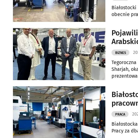
Białostocki
obecnie pra
Pojawil
Arabski
20
BIZNES
Tegoroczna
Sharjah, ok
prezentowan
przemysłow
Compact. Wy
Białost
pracow
202
PRACA
Białostock
Pracy za db