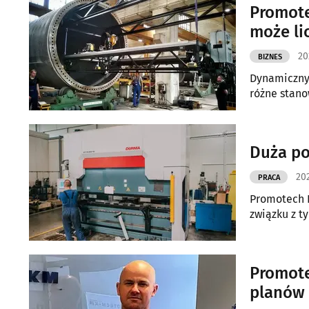
Promote
może li
20
BIZNES
Dynamiczny 
różne stano
Duża po
202
PRACA
Promotech 
związku z t
Promote
planów 