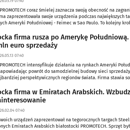
26.05.19 07:40
 PROMOTECH coraz śmielej zaznacza swoją obecność na zagran
rma zaprezentowała swoje urządzenia podczas największych t
ch Ameryki Południowej - Feimec w Sao Paulo. To kolejny kro
zwoju sprzedaży i budowania marki w Brazylii oraz całym regio
ocka firma rusza po Amerykę Południową. 
mln euro sprzedaży
26.05.13 07:40
 PROMOTECH intensyfikuje działania na rynkach Ameryki Połud
 zapowiadając powrót do samodzielnej budowy sieci sprzedaż
jbardziej perspektywicznych regionów świata. Firma stawia so
 roku osiągnąć tam sprzedaż na poziomie co najmniej 250 tys. 
ocka firma w Emiratach Arabskich. Wzbudz
ainteresowanie
26.02.04 07:40
woich urządzeń zaprezentował na tegorocznych targach Stee
nych Emiratach Arabskich białostocki PROMOTECH. Sprzęt był