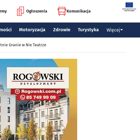
irmy
Ogłoszenia
Komunikacja
mości
Motoryzacja
Zdrowie
Turystyka
Więcej
tnie Granie w Nie Teatrze