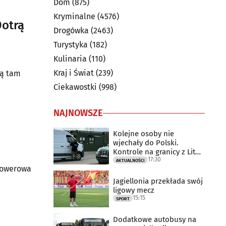
Dom
(875)
Kryminalne
(4576)
Dotrą
Drogówka
(2463)
Turystyka
(182)
Kulinaria
(110)
Kraj i Świat
(239)
ją tam
Ciekawostki
(998)
NAJNOWSZE
Kolejne osoby nie
wjechały do Polski.
Kontrole na granicy z Litwą
17:30
trwają
AKTUALNOŚCI
 rowerowa
Jagiellonia przekłada swój
ligowy mecz
15:15
SPORT
Dodatkowe autobusy na