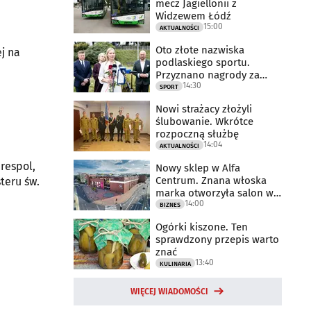
mecz Jagiellonii z
Widzewem Łódź
15:00
AKTUALNOŚCI
Oto złote nazwiska
j na
podlaskiego sportu.
Przyznano nagrody za
14:30
2025 rok
SPORT
Nowi strażacy złożyli
ślubowanie. Wkrótce
rozpoczną służbę
14:04
AKTUALNOŚCI
erespol,
Nowy sklep w Alfa
Centrum. Znana włoska
teru św.
marka otworzyła salon w
14:00
Białymstoku
BIZNES
Ogórki kiszone. Ten
sprawdzony przepis warto
znać
13:40
KULINARIA
WIĘCEJ WIADOMOŚCI