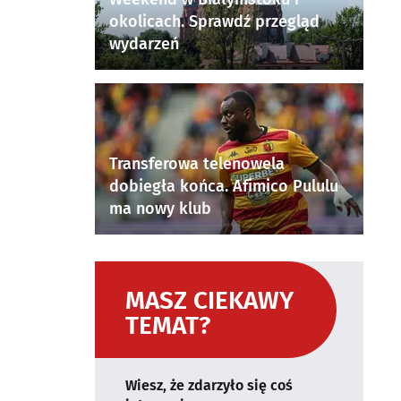
okolicach. Sprawdź przegląd
wydarzeń
Transferowa telenowela
dobiegła końca. Afimico Pululu
ma nowy klub
MASZ CIEKAWY
TEMAT?
Wiesz, że zdarzyło się coś