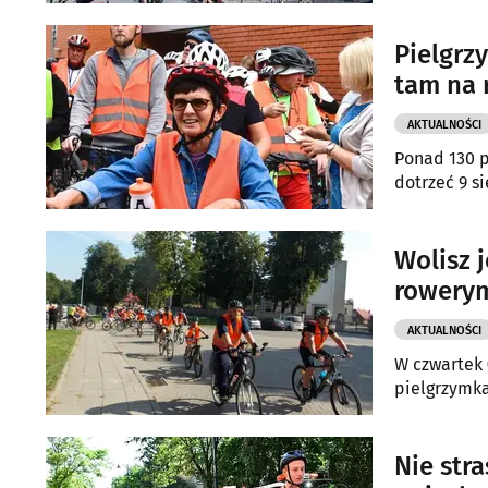
Pielgrz
tam na 
AKTUALNOŚCI
Ponad 130 p
dotrzeć 9 si
Wolisz j
rowerym
AKTUALNOŚCI
W czwartek 
pielgrzymka
Nie str