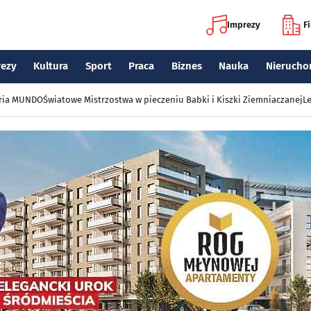
Imprezy
F
rezy
Kultura
Sport
Praca
Biznes
Nauka
Nierucho
eria MUNDO
Światowe Mistrzostwa w pieczeniu Babki i Kiszki Ziemniaczanej
Le