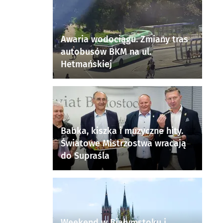
Awaria wodociągu. Zmiany tras
autobusów BKM na ul.
Hetmańskiej
Babka, kiszka i muzyczne hity.
Światowe Mistrzostwa wracają
do Supraśla
Weekend w Białymstoku i