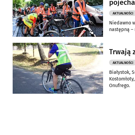
pojecha
AKTUALNOŚCI
Niedawno wy
następną – 
Trwają 
AKTUALNOŚCI
Białystok, S
Kostomłoty,
Onufrego.