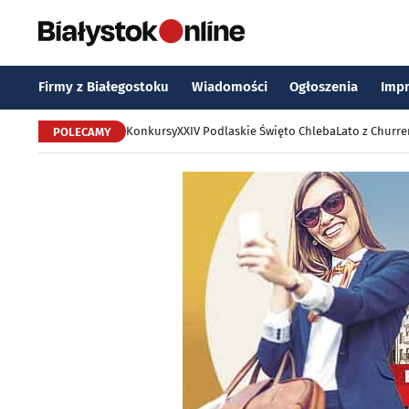
Firmy z Białegostoku
Wiadomości
Ogłoszenia
Imp
Konkursy
XXIV Podlaskie Święto Chleba
Lato z Churr
POLECAMY