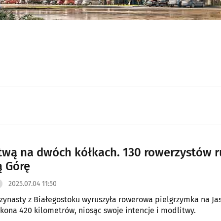
twą na dwóch kółkach. 130 rowerzystów r
ą Górę
2025.07.04 11:50
trzynasty z Białegostoku wyruszyła rowerowa pielgrzymka na Ja
kona 420 kilometrów, niosąc swoje intencje i modlitwy.