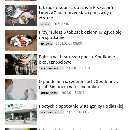
Jak radzić sobie z obecnym kryzysem?
Liderzy Zmian przedstawią postawy i
wzorce
2021.02.16 08:09
BIZNES
Przyjmujesz 5 tabletek dziennie? Zgłoś się
na spotkanie
2021.02.09 08:00
ZDROWIE
Babcia w literaturze i poezji. Spotkanie
okolicznościowe
2021.01.21 07:31
KULTURA I ROZRYWKA
O pandemii i szczepionkach. Spotkanie z
prof. Simonem w formie online
2021.01.17 13:36
AKTUALNOŚCI
Poetyckie spotkanie w Książnicy Podlaskiej
2020.10.12 10:50
KULTURA I ROZRYWKA