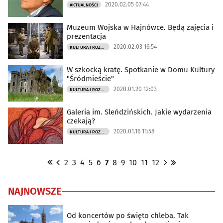
2020.02.05 07:44
AKTUALNOŚCI
Muzeum Wojska w Hajnówce. Będą zajęcia i
prezentacja
2020.02.03 16:54
KULTURA I ROZRYWKA
W szkocką kratę. Spotkanie w Domu Kultury
"Śródmieście"
2020.01.20 12:03
KULTURA I ROZRYWKA
Galeria im. Sleńdzińskich. Jakie wydarzenia
czekają?
2020.01.16 11:58
KULTURA I ROZRYWKA
2
3
4
5
6
7
8
9
10
11
12
NAJNOWSZE
Od koncertów po święto chleba. Tak