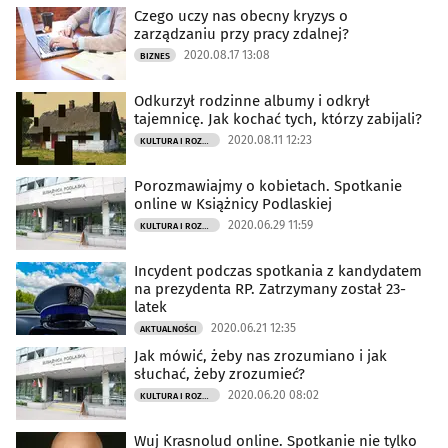
Czego uczy nas obecny kryzys o
zarządzaniu przy pracy zdalnej?
2020.08.17 13:08
BIZNES
Odkurzył rodzinne albumy i odkrył
tajemnicę. Jak kochać tych, którzy zabijali?
2020.08.11 12:23
KULTURA I ROZRYWKA
Porozmawiajmy o kobietach. Spotkanie
online w Książnicy Podlaskiej
2020.06.29 11:59
KULTURA I ROZRYWKA
Incydent podczas spotkania z kandydatem
na prezydenta RP. Zatrzymany został 23-
latek
2020.06.21 12:35
AKTUALNOŚCI
Jak mówić, żeby nas zrozumiano i jak
słuchać, żeby zrozumieć?
2020.06.20 08:02
KULTURA I ROZRYWKA
Wuj Krasnolud online. Spotkanie nie tylko