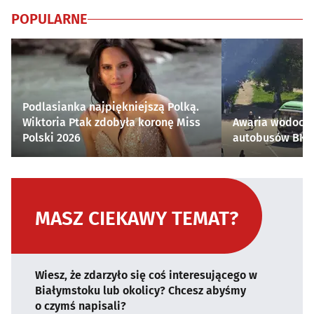
POPULARNE
Podlasianka najpiękniejszą Polką.
Wiktoria Ptak zdobyła koronę Miss
Awaria wodocią
Polski 2026
autobusów BKM 
MASZ CIEKAWY TEMAT?
Wiesz, że zdarzyło się coś interesującego w
Białymstoku lub okolicy? Chcesz abyśmy
o czymś napisali?