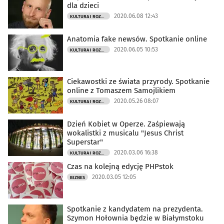
dla dzieci
2020.06.08 12:43
KULTURA I ROZRYWKA
Anatomia fake newsów. Spotkanie online
2020.06.05 10:53
KULTURA I ROZRYWKA
Ciekawostki ze świata przyrody. Spotkanie
online z Tomaszem Samojlikiem
2020.05.26 08:07
KULTURA I ROZRYWKA
Dzień Kobiet w Operze. Zaśpiewają
wokalistki z musicalu "Jesus Christ
Superstar"
2020.03.06 16:38
KULTURA I ROZRYWKA
Czas na kolejną edycję PHPstok
2020.03.05 12:05
BIZNES
Spotkanie z kandydatem na prezydenta.
Szymon Hołownia będzie w Białymstoku