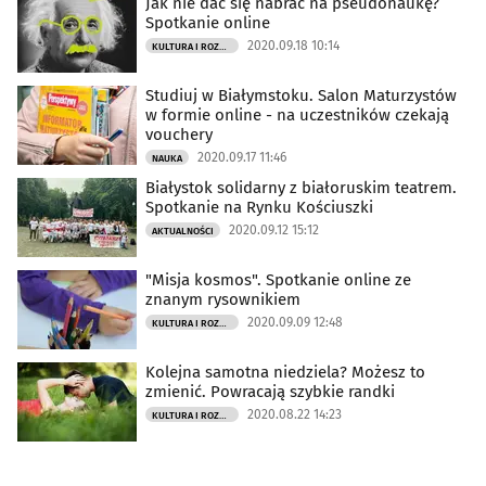
Jak nie dać się nabrać na pseudonaukę?
Spotkanie online
2020.09.18 10:14
KULTURA I ROZRYWKA
Studiuj w Białymstoku. Salon Maturzystów
w formie online - na uczestników czekają
vouchery
2020.09.17 11:46
NAUKA
Białystok solidarny z białoruskim teatrem.
Spotkanie na Rynku Kościuszki
2020.09.12 15:12
AKTUALNOŚCI
"Misja kosmos". Spotkanie online ze
znanym rysownikiem
2020.09.09 12:48
KULTURA I ROZRYWKA
Kolejna samotna niedziela? Możesz to
zmienić. Powracają szybkie randki
2020.08.22 14:23
KULTURA I ROZRYWKA