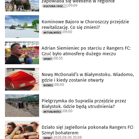
zapowiada się weekend w regionie
09:09
KULTURA I ROZRYWKA
Kominowe Bajoro w Choroszczy przejdzie
rewitalizację. Co się zmieni?
09:00
AKTUALNOŚCI
Adrian Siemieniec po starciu z Rangers FC:
Czuć było atmosferę dużego meczu
08:55
SPORT
Nowy McDonald’s w Białymstoku. Wiadomo,
gdzie i kiedy zostanie otwarty
08:00
BIZNES
Pielgrzymka do Supraśla przejdzie przez
Białystok. Gdzie będą utrudnienia?
08:00
AKTUALNOŚCI
Działo się! Jagiellonia pokonała Rangers FC!
Szmyt bohaterem
2026.08.06 20:08
SPORT