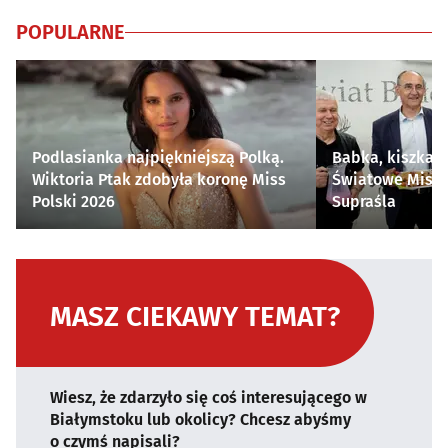
POPULARNE
Podlasianka najpiękniejszą Polką.
Babka, kiszka i
Wiktoria Ptak zdobyła koronę Miss
Światowe Mistr
Polski 2026
Supraśla
MASZ CIEKAWY TEMAT?
Wiesz, że zdarzyło się coś interesującego w
Białymstoku lub okolicy? Chcesz abyśmy
o czymś napisali?