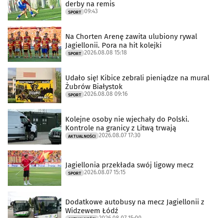
derby na remis
09:43
SPORT
Na Chorten Arenę zawita ulubiony rywal
Jagiellonii. Pora na hit kolejki
2026.08.08 15:18
SPORT
Udało się! Kibice zebrali pieniądze na mural
Żubrów Białystok
2026.08.08 09:16
SPORT
Kolejne osoby nie wjechały do Polski.
Kontrole na granicy z Litwą trwają
2026.08.07 17:30
AKTUALNOŚCI
Jagiellonia przekłada swój ligowy mecz
2026.08.07 15:15
SPORT
Dodatkowe autobusy na mecz Jagiellonii z
Widzewem Łódź
2026.08.07 15:00