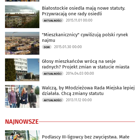
Białostockie osiedla mają nowe statuty.
Przywracają one rady osiedli
2015.11.01 00:00
AKTUALNOŚCI
"Mieszkanicznicy" cywilizują polski rynek
najmu
2015.01.30 00:00
DOM
Głosy mieszkańców wrócą na sesje
radnych? Projekt zmian w statucie miasta
2014.04.03 00:00
AKTUALNOŚCI
Walczą, by Młodzieżowa Rada Miejska lepiej
działała. Chcą zmiany statutu
2013.11.12 00:00
AKTUALNOŚCI
NAJNOWSZE
Podlascy III-ligowcy bez zwycięstwa. Małe