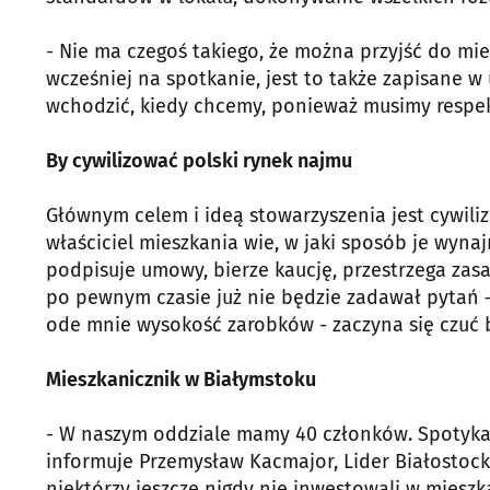
- Nie ma czegoś takiego, że można przyjść do mie
wcześniej na spotkanie, jest to także zapisane 
wchodzić, kiedy chcemy, ponieważ musimy respe
By cywilizować polski rynek najmu
Głównym celem i ideą stowarzyszenia jest cywilizo
właściciel mieszkania wie, w jaki sposób je wyna
podpisuje umowy, bierze kaucję, przestrzega zasad
po pewnym czasie już nie będzie zadawał pytań 
ode mnie wysokość zarobków - zaczyna się czuć 
Mieszkanicznik w Białymstoku
- W naszym oddziale mamy 40 członków. Spotykamy
informuje Przemysław Kacmajor, Lider Białostoc
niektórzy jeszcze nigdy nie inwestowali w mieszka