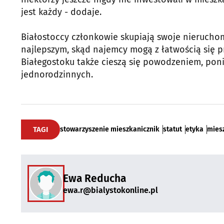
jest każdy - dodaje.
Białostoccy członkowie skupiają swoje nieruchom
najlepszym, skąd najemcy mogą z łatwością się prz
Białegostoku także cieszą się powodzeniem, pon
jednorodzinnych.
TAGI
stowarzyszenie mieszkanicznik
statut
etyka
mies
Ewa Reducha
ewa.r@bialystokonline.pl