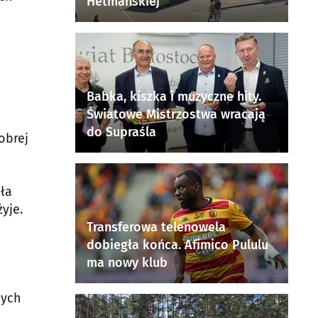
Hetmańskiej
Babka, kiszka i muzyczne hity.
Światowe Mistrzostwa wracają
do Supraśla
obrej
ęła
yje.
Transferowa telenowela
dobiegła końca. Afimico Pululu
ma nowy klub
nych