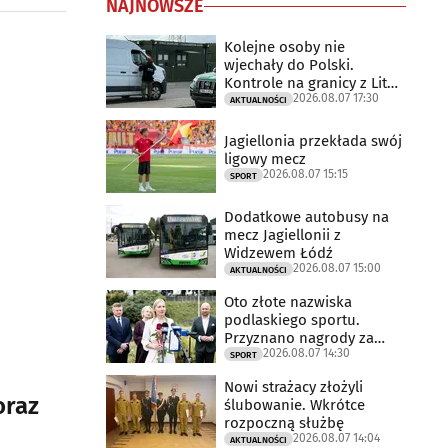
NAJNOWSZE
Kolejne osoby nie
wjechały do Polski.
Kontrole na granicy z Litwą
2026.08.07 17:30
trwają
AKTUALNOŚCI
Jagiellonia przekłada swój
ligowy mecz
2026.08.07 15:15
SPORT
Dodatkowe autobusy na
mecz Jagiellonii z
Widzewem Łódź
2026.08.07 15:00
AKTUALNOŚCI
Oto złote nazwiska
podlaskiego sportu.
Przyznano nagrody za
2026.08.07 14:30
2025 rok
SPORT
Nowi strażacy złożyli
oraz
ślubowanie. Wkrótce
rozpoczną służbę
2026.08.07 14:04
AKTUALNOŚCI