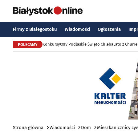
Firmy z Białegostoku
Wiadomości
Ogłoszenia
Imp
Konkursy
XXIV Podlaskie Święto Chleba
Lato z Churr
POLECAMY
Strona główna
Wiadomości
Dom
Mieszkanicznicy cyw