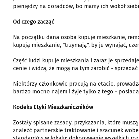
pieniędzy na doradców, bo mamy ich wokół siebi
Od czego zacząć
Na początku dana osoba kupuje mieszkanie, remo
kupują mieszkanie, "trzymają", by je wynająć, cze
Część ludzi kupuje mieszkania i zaraz je sprzedaj
cenie i widzą, że mogą na tym zarobić - sprzedać
Niektórzy członkowie pracują na etacie, prowadzą 
bardzo mocno najem i żyje tylko z tego - posiada 
Kodeks Etyki Mieszkaniczników
Zostały spisane zasady, przykazania, które mus
znaleźć partnerskie traktowanie i szacunek wob
standardów w lokalu; dokonywanie wszelkich rozl