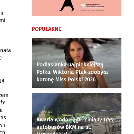
ym
ami
POPULARNE
onała
e
Podlasianka najpiękniejszą
Polką. Wiktoria Ptak zdobyła
koronę Miss Polski 2026
ją
ałem
 że
ie
zas
Awaria wodociągu. Zmiany tras
w i
autobusów BKM na ul.
ych