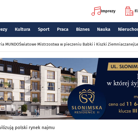
Imprezy
F
rezy
Kultura
Sport
Praca
Biznes
Nauka
Nierucho
eria MUNDO
Światowe Mistrzostwa w pieczeniu Babki i Kiszki Ziemniaczanej
Le
ilizują polski rynek najmu