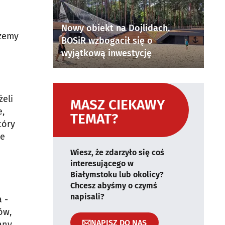
Nowy obiekt na Dojlidach.
ożemy
BOSiR wzbogacił się o
wyjątkową inwestycję
żeli
MASZ CIEKAWY
e,
TEMAT?
tóry
ce
Wiesz, że zdarzyło się coś
interesującego w
Białymstoku lub okolicy?
Chcesz abyśmy o czymś
napisali?
 -
ów,
NAPISZ DO NAS
any