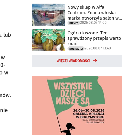
Nowy sklep w Alfa
Centrum. Znana włoska
marka otworzyła salon w
2026.08.07 14:00
Białymstoku
BIZNES
Ogórki kiszone. Ten
a lub
sprawdzony przepis warto
znać
2026.08.07 13:40
KULINARIA
 w
WIĘCEJ WIADOMOŚCI
20-
ło w
omów.
 nie