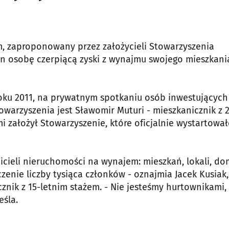
m, zaproponowany przez założycieli Stowarzyszenia
on osobę czerpiącą zyski z wynajmu swojego mieszkani
 roku 2011, na prywatnym spotkaniu osób inwestujących
arzyszenia jest Sławomir Muturi - mieszkanicznik z 
i założył Stowarzyszenie, które oficjalnie wystartowa
cicieli nieruchomości na wynajem: mieszkań, lokali, d
oczenie liczby tysiąca członków - oznajmia Jacek Kusiak,
znik z 15-letnim stażem. - Nie jesteśmy hurtownikami,
eśla.