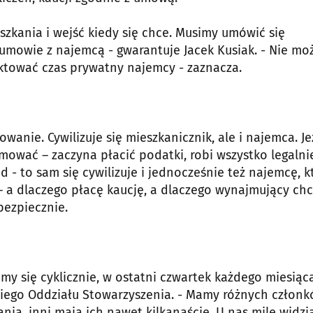
szkania i wejść kiedy się chce. Musimy umówić się
w umowie z najemcą - gwarantuje Jacek Kusiak. - Nie m
ktować czas prywatny najemcy - zaznacza.
wanie. Cywilizuje się mieszkanicznik, ale i najemca. Je
jmować – zaczyna płacić podatki, robi wszystko legalni
 - to sam się cywilizuje i jednocześnie też najemcę, k
– a dlaczego płacę kaucję, a dlaczego wynajmujący ch
bezpiecznie.
 się cyklicznie, w ostatni czwartek każdego miesiąca
kiego Oddziału Stowarzyszenia. - Mamy różnych członk
nia, inni mają ich nawet kilkanaście. U nas mile widzi