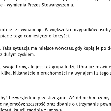
e - wymienia Prezes Stowarzyszenia.
ntuje je i wynajmuje. W większości przypadków osoby
rpiąc z tego comiesięczne korzyści.
e. Taka sytuacja ma miejsce wówczas, gdy kupią je po d
 z dużym zyskiem.
swoje firmy, ale jest też grupa ludzi, która już rozwin
kilka, kilkanaście nieruchomości na wynajem i z tego ż
zą być bezwzględnie przestrzegane. Wśród nich możemy
ec najemców; szczerość oraz dbanie o utrzymanie pew
iczeń, kaucji zgodnie z umową.