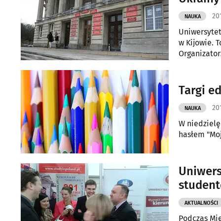
201
NAUKA
Uniwersytet
w Kijowie. 
Organizatorz
młodych lud
Targi e
20
NAUKA
W niedzielę
hasłem "Moj
Uniwers
student
AKTUALNOŚCI
Podczas Mi