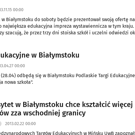
3.11.15 00:00
 w Białymstoku do soboty będzie prezentował swoją ofertę na
To największa edukacyjna impreza wystawiennicza w tym kraju.
y szacują, że przez trzy dni stoiska szkół i uczelni odwiedzi ok.
zi.
dukacyjne w Białymstoku
13.04.27 00:00
 (28.04) odbędą się w Białymstoku Podlaskie Targi Edukacyjn
a nowa szkoła".
ytet w Białymstoku chce kształcić więcej
ów zza wschodniej granicy
2013.02.22 00:00
ędzynarodowych Targów Edukacyjnych w Mińsku UwB zapoznał