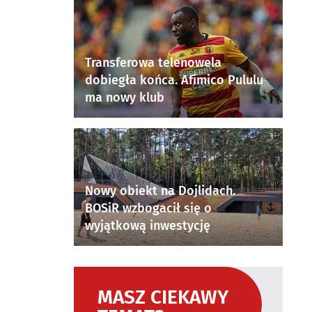
Transferowa telenowela
dobiegła końca. Afimico Pululu
ma nowy klub
Nowy obiekt na Dojlidach.
BOSiR wzbogacił się o
wyjątkową inwestycję
MASZ CIEKAWY