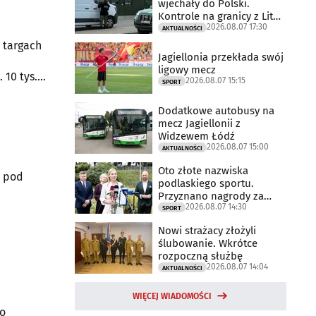
wjechały do Polski.
Kontrole na granicy z Litwą
2026.08.07 17:30
trwają
AKTUALNOŚCI
 targach
Jagiellonia przekłada swój
ligowy mecz
 10 tys.
2026.08.07 15:15
SPORT
Dodatkowe autobusy na
mecz Jagiellonii z
Widzewem Łódź
2026.08.07 15:00
AKTUALNOŚCI
Oto złote nazwiska
e pod
podlaskiego sportu.
Przyznano nagrody za
2026.08.07 14:30
2025 rok
SPORT
Nowi strażacy złożyli
ślubowanie. Wkrótce
rozpoczną służbę
2026.08.07 14:04
AKTUALNOŚCI
WIĘCEJ WIADOMOŚCI
o