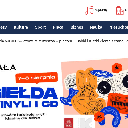
Imprezy
F
rezy
Kultura
Sport
Praca
Biznes
Nauka
Nierucho
eria MUNDO
Światowe Mistrzostwa w pieczeniu Babki i Kiszki Ziemniaczanej
Le