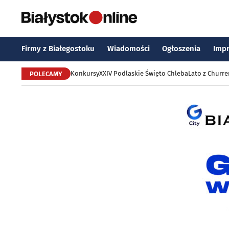
Firmy z Białegostoku
Wiadomości
Ogłoszenia
Imp
Konkursy
XXIV Podlaskie Święto Chleba
Lato z Churr
POLECAMY