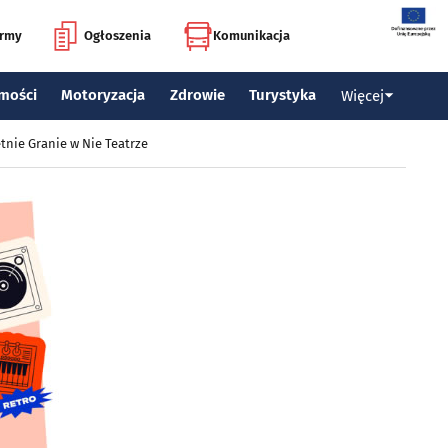
irmy
Ogłoszenia
Komunikacja
mości
Motoryzacja
Zdrowie
Turystyka
Więcej
tnie Granie w Nie Teatrze