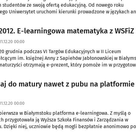
h studentów ze swoją ofertą edukacyjną. Od nowego roku
ego Uniwersytet uruchomi kierunki prowadzone w językach an
2012. E-learningowa matematyka z WSFiZ
11.12.20 00:00
20 grudnia podczas VI Targów Edukacyjnych w II Liceum
łcącym im. księżnej Anny z Sapiehów Jabłonowskiej w Białyms
maturzyści otrzymają e-prezent, który pomoże im w przygoto
u z matematyki.
aj do matury nawet z pubu na platformie e
11.12.20 00:00
pierwsza w Białymstoku platforma e-learningowa. Z myślą o
h przygotowała ją Wyższa Szkoła Finansów i Zarządzania w
. Dzięki niej, uczniowie będą mogli bezpłatnie anonimowo p
tematyczne z każdego miejsca z dostępem do internetu.