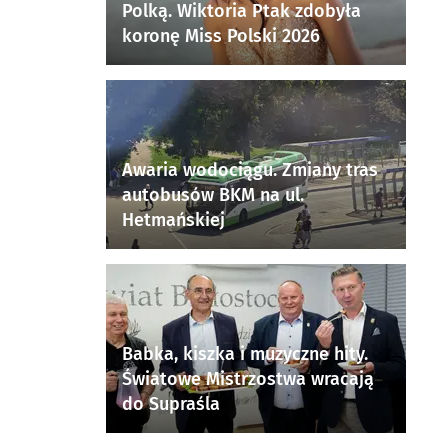
Polką. Wiktoria Ptak zdobyła
koronę Miss Polski 2026
Awaria wodociągu. Zmiany tras
autobusów BKM na ul.
Hetmańskiej
Babka, kiszka i muzyczne hity.
Światowe Mistrzostwa wracają
do Supraśla