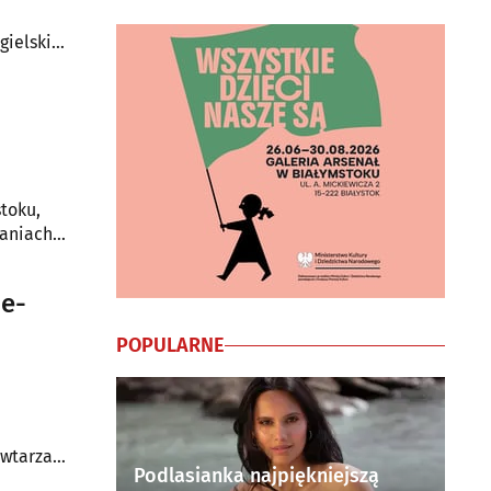
gielskim
toku,
waniach
-
POPULARNE
owtarzać
Podlasianka najpiękniejszą