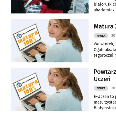
białoruskic
akademicki
i rosyjskim.
Matura 
20
NAUKA
We wtorek, 
Ogólnokszta
tegoroczni 
do egzamin
Powtarz
Uczeń
20
NAUKA
E-Uczeń to 
maturzystac
Białymstoku
zadania ma