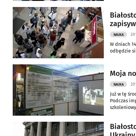
Białost
zapisyw
20
NAUKA
W dniach 1
odbędzie si
Moja no
20
NAUKA
Już w tę śr
Podczas imp
szkoleniowy
Białost
Ukrainy