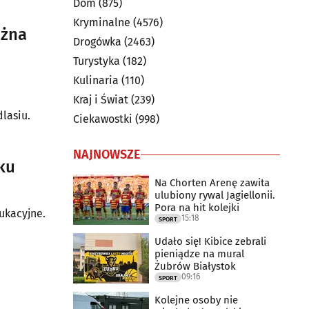
Dom
(875)
Kryminalne
(4576)
ożna
Drogówka
(2463)
Turystyka
(182)
Kulinaria
(110)
Kraj i Świat
(239)
lasiu.
Ciekawostki
(998)
NAJNOWSZE
ku
Na Chorten Arenę zawita
ulubiony rywal Jagiellonii.
Pora na hit kolejki
dukacyjne.
15:18
SPORT
Udało się! Kibice zebrali
pieniądze na mural
Żubrów Białystok
09:16
SPORT
Kolejne osoby nie