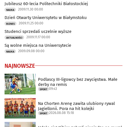
Jubileusz 60-lecia Politechniki Białostockiej
2009.11.30 00:00
NAUKA
Dzień Otwarty Uniwersytetu w Białymstoku
2009.11.25 00:00
BIZNES
Studenci sprzedali uczelnie wyższe
2009.11.17 00:00
AKTUALNOŚCI
Są wolne miejsca na Uniwersytecie
2009.09.08 00:00
NAUKA
NAJNOWSZE
Podlascy III-ligowcy bez zwycięstwa. Małe
derby na remis
09:43
SPORT
Na Chorten Arenę zawita ulubiony rywal
Jagiellonii. Pora na hit kolejki
2026.08.08 15:18
SPORT