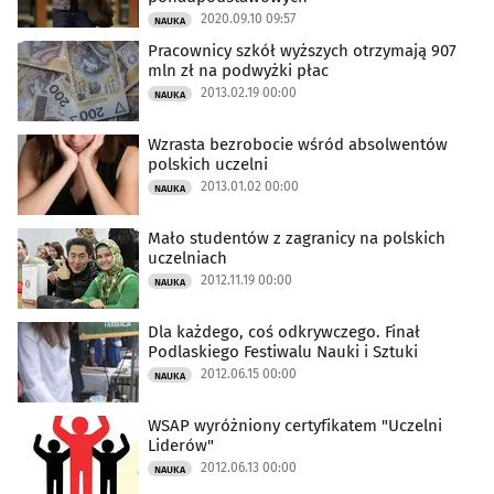
2020.09.10 09:57
NAUKA
Pracownicy szkół wyższych otrzymają 907
mln zł na podwyżki płac
2013.02.19 00:00
NAUKA
Wzrasta bezrobocie wśród absolwentów
polskich uczelni
2013.01.02 00:00
NAUKA
Mało studentów z zagranicy na polskich
uczelniach
2012.11.19 00:00
NAUKA
Dla każdego, coś odkrywczego. Finał
Podlaskiego Festiwalu Nauki i Sztuki
2012.06.15 00:00
NAUKA
WSAP wyróżniony certyfikatem "Uczelni
Liderów"
2012.06.13 00:00
NAUKA