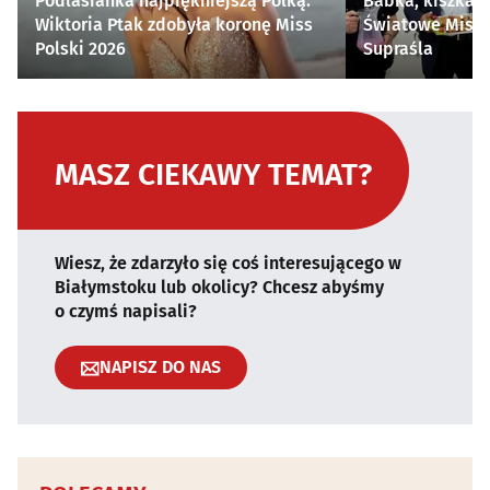
Podlasianka najpiękniejszą Polką.
Babka, kiszka i
Wiktoria Ptak zdobyła koronę Miss
Światowe Mistr
Polski 2026
Supraśla
MASZ CIEKAWY TEMAT?
Wiesz, że zdarzyło się coś interesującego w
Białymstoku lub okolicy? Chcesz abyśmy
o czymś napisali?
NAPISZ DO NAS