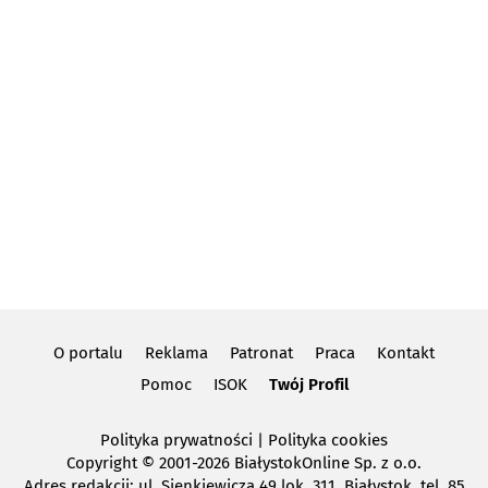
O portalu
Reklama
Patronat
Praca
Kontakt
Pomoc
ISOK
Twój Profil
Polityka prywatności
|
Polityka cookies
Copyright
© 2001-2026 BiałystokOnline Sp. z o.o.
Adres redakcji: ul. Sienkiewicza 49 lok. 311, Białystok, tel. 85