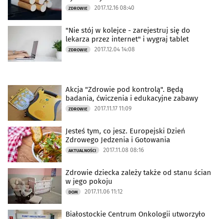
2017.12.16 08:40
ZDROWIE
"Nie stój w kolejce - zarejestruj się do
lekarza przez internet" i wygraj tablet
2017.12.04 14:08
ZDROWIE
Akcja "Zdrowie pod kontrolą". Będą
badania, ćwiczenia i edukacyjne zabawy
2017.11.17 11:09
ZDROWIE
Jesteś tym, co jesz. Europejski Dzień
Zdrowego Jedzenia i Gotowania
2017.11.08 08:16
AKTUALNOŚCI
Zdrowie dziecka zależy także od stanu ścian
w jego pokoju
2017.11.06 11:12
DOM
Białostockie Centrum Onkologii utworzyło