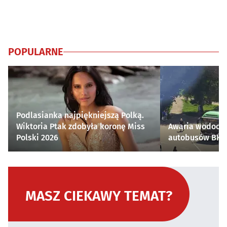
POPULARNE
Podlasianka najpiękniejszą Polką.
Wiktoria Ptak zdobyła koronę Miss
Awaria wodocią
Polski 2026
autobusów BKM 
MASZ CIEKAWY TEMAT?