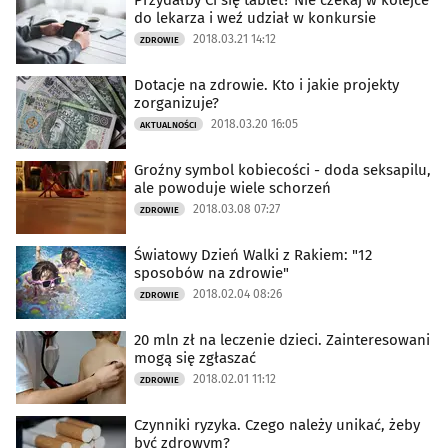
Przydałby Ci się tablet? Nie czekaj w kolejce
do lekarza i weź udział w konkursie
2018.03.21 14:12
ZDROWIE
Dotacje na zdrowie. Kto i jakie projekty
zorganizuje?
2018.03.20 16:05
AKTUALNOŚCI
Groźny symbol kobiecości - doda seksapilu,
ale powoduje wiele schorzeń
2018.03.08 07:27
ZDROWIE
Światowy Dzień Walki z Rakiem: "12
sposobów na zdrowie"
2018.02.04 08:26
ZDROWIE
20 mln zł na leczenie dzieci. Zainteresowani
mogą się zgłaszać
2018.02.01 11:12
ZDROWIE
Czynniki ryzyka. Czego należy unikać, żeby
być zdrowym?