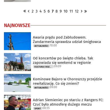
2
3
4
5
6
7
8
9
10
11
12
NAJNOWSZE
Awaria prądu pod Zabłudowem.
Żandarmeria sprawdza udział śmigłowca
10:00
AKTUALNOŚCI
Od koncertów po święto chleba. Tak
zapowiada się weekend w regionie
09:09
KULTURA I ROZRYWKA
Kominowe Bajoro w Choroszczy przejdzie
rewitalizację. Co się zmieni?
09:00
AKTUALNOŚCI
Adrian Siemieniec po starciu z Rangers FC:
Czuć było atmosferę dużego meczu
08:55
SPORT