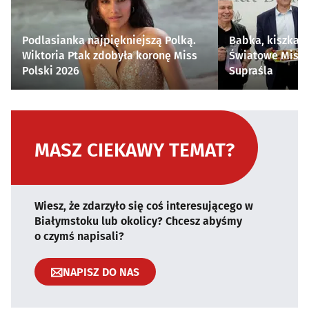
Podlasianka najpiękniejszą Polką.
Babka, kiszka i
Wiktoria Ptak zdobyła koronę Miss
Światowe Mistr
Polski 2026
Supraśla
MASZ CIEKAWY TEMAT?
Wiesz, że zdarzyło się coś interesującego w
Białymstoku lub okolicy? Chcesz abyśmy
o czymś napisali?
NAPISZ DO NAS