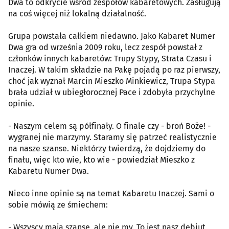
Dwa to odkrycie wśród zespołów kabaretowych. Zasługują
na coś więcej niż lokalną działalność.
Grupa powstała całkiem niedawno. Jako Kabaret Numer
Dwa gra od września 2009 roku, lecz zespół powstał z
członków innych kabaretów: Trupy Stypy, Strata Czasu i
Inaczej. W takim składzie na Pakę pojadą po raz pierwszy,
choć jak wyznał Marcin Mieszko Minkiewicz, Trupa Stypa
brała udział w ubiegłorocznej Pace i zdobyła przychylne
opinie.
- Naszym celem są półfinały. O finale czy - broń Boże! -
wygranej nie marzymy. Staramy się patrzeć realistycznie
na nasze szanse. Niektórzy twierdzą, że dojdziemy do
finału, więc kto wie, kto wie - powiedział Mieszko z
Kabaretu Numer Dwa.
Nieco inne opinie są na temat Kabaretu Inaczej. Sami o
sobie mówią ze śmiechem:
- Wszyscy mają szansę, ale nie my. To jest nasz debiut,