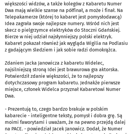
większości widzów, a także kolegów z Kabaretu Numer
Dwa mają wielkie szanse na półfinał, a może i finał. Na
Telepakamerze (której to kabaret jest pomysłodawcą)
Idea zagrała swoje najlepsze numery. Wśród nich jest
skecz o pielgrzymce elektryków do Stoczni Gdańskiej.
Bierze w niej udział najsłynniejszy polski elektryk.
Kabaret pokazał również jak wygląda Wigilia na Podlasiu
z gadającym śledziem i jak sobie radzi domokrążca.
Zdaniem Jacka Janowicza z kabaretu Widelec,
najsilniejszą stroną Idei jest brawurowa gra aktorska.
Potwierdził zdanie większości, że to najlepszy
dotychczasowy program kabaretu. Jednakże pierwsze
miejsce, członek Widelca przyznał Kabaretowi Numer
Dwa.
- Prezentują to, czego bardzo brakuje w polskim
kabarecie - inteligentne teksty, pomysł i dobra grę. Są
moimi faworytami i uważam, że na pewno przejdą dalej
na PACE. - powiedział Jacek Janowicz. Dodał, że Numer