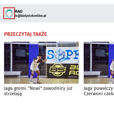
MAG
24@bialystokonline.pl
PRZECZYTAJ TAKŻE
Jaga gromi. "Nowi" zawodnicy już
Jaga powalczy 
strzelają
Czerwoni czek