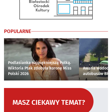
POPULARNE
Podlasianka najpiękniejszą Polką.
Wiktoria Ptak zdobyła koronę Miss
Awaria wodocią
Polski 2026
autobusów BKM 
MASZ CIEKAWY TEMAT?