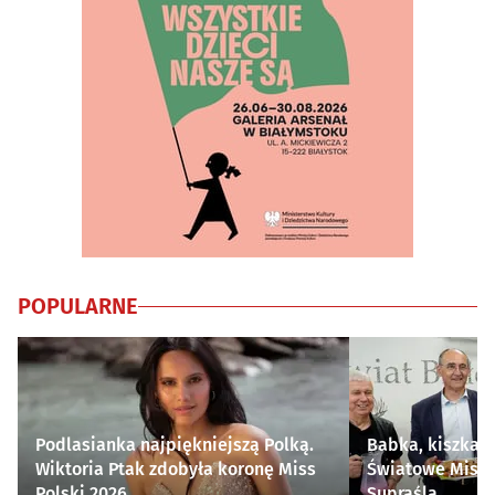
POPULARNE
Podlasianka najpiękniejszą Polką.
Babka, kiszka i
Wiktoria Ptak zdobyła koronę Miss
Światowe Mistr
Polski 2026
Supraśla