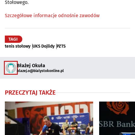
Stołowego.
Szczegółowe informacje odnośnie zawodów
TAGI
tenis stołowy
UKS Dojlidy
PZTS
Błażej Okuła
blazej.o@bialystokonline.pl
PRZECZYTAJ TAKŻE