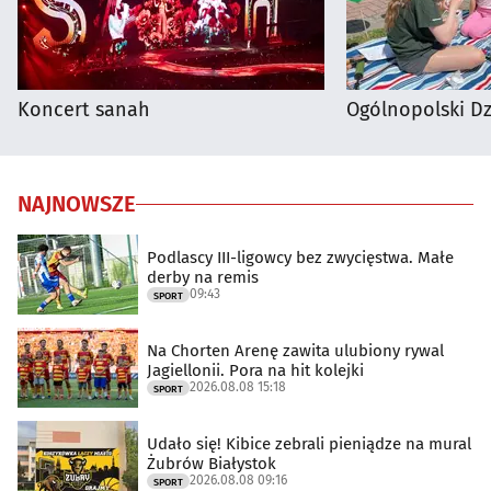
Koncert sanah
Ogólnopolski D
NAJNOWSZE
Podlascy III-ligowcy bez zwycięstwa. Małe
derby na remis
09:43
SPORT
Na Chorten Arenę zawita ulubiony rywal
Jagiellonii. Pora na hit kolejki
2026.08.08 15:18
SPORT
Udało się! Kibice zebrali pieniądze na mural
Żubrów Białystok
2026.08.08 09:16
SPORT