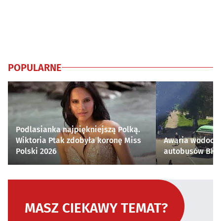
POPULARNE
Podlasianka najpiękniejszą Polką.
Wiktoria Ptak zdobyła koronę Miss
Awaria wodocią
Polski 2026
autobusów BKM 
MASZ CIEKAWY TEMAT?