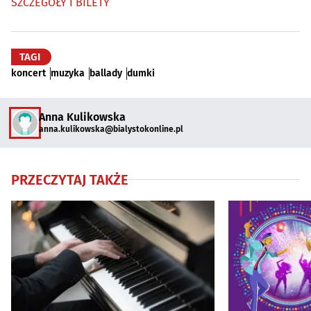
SZCZEGÓŁY I BILETY
TAGI
koncert
muzyka
ballady
dumki
Anna Kulikowska
anna.kulikowska@bialystokonline.pl
PRZECZYTAJ TAKŻE