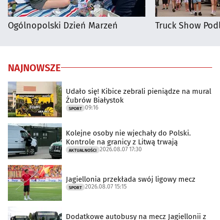
Ogólnopolski Dzień Marzeń
Truck Show Podl
NAJNOWSZE
Udało się! Kibice zebrali pieniądze na mural
Żubrów Białystok
09:16
SPORT
Kolejne osoby nie wjechały do Polski.
Kontrole na granicy z Litwą trwają
2026.08.07 17:30
AKTUALNOŚCI
Jagiellonia przekłada swój ligowy mecz
2026.08.07 15:15
SPORT
Dodatkowe autobusy na mecz Jagiellonii z