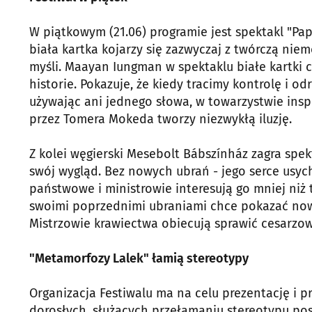
W piątkowym (21.06) programie jest spektakl "Pap
biała kartka kojarzy się zazwyczaj z twórczą nie
myśli. Maayan Iungman w spektaklu białe kartki c
historie. Pokazuje, że kiedy tracimy kontrolę i o
używając ani jednego słowa, w towarzystwie ins
przez Tomera Mokeda tworzy niezwykłą iluzję.
Z kolei węgierski Mesebolt Bábszínház zagra spekt
swój wygląd. Bez nowych ubrań - jego serce usy
państwowe i ministrowie interesują go mniej niż 
swoimi poprzednimi ubraniami chce pokazać now
Mistrzowie krawiectwa obiecują sprawić cesarzowi
"Metamorfozy Lalek" łamią stereotypy
Organizacja Festiwalu ma na celu prezentację i pr
dorosłych, służących przełamaniu stereotypu post