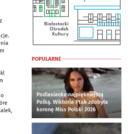
z
cje.
enia
ym
POPULARNE
kl
ym
Podlasianka najpiękniejszą
do
Polką. Wiktoria Ptak zdobyła
óre
koronę Miss Polski 2026
alek,