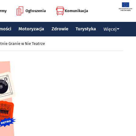
irmy
Ogłoszenia
Komunikacja
mości
Motoryzacja
Zdrowie
Turystyka
Więcej
tnie Granie w Nie Teatrze