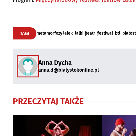
TAGI
metamorfozy lalek
lalki
teatr
festiwal
btl
białost
Anna Dycha
anna.d@bialystokonline.pl
PRZECZYTAJ TAKŻE