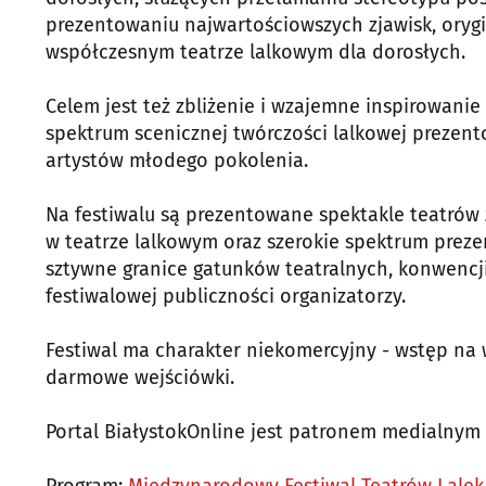
prezentowaniu najwartościowszych zjawisk, oryg
współczesnym teatrze lalkowym dla dorosłych.
Celem jest też zbliżenie i wzajemne inspirowanie
spektrum scenicznej twórczości lalkowej prezen
artystów młodego pokolenia.
Na festiwalu są prezentowane spektakle teatrów z
w teatrze lalkowym oraz szerokie spektrum preze
sztywne granice gatunków teatralnych, konwencji 
festiwalowej publiczności organizatorzy.
Festiwal ma charakter niekomercyjny - wstęp na 
darmowe wejściówki.
Portal BiałystokOnline jest patronem medialnym
Program:
Międzynarodowy Festiwal Teatrów Lalek