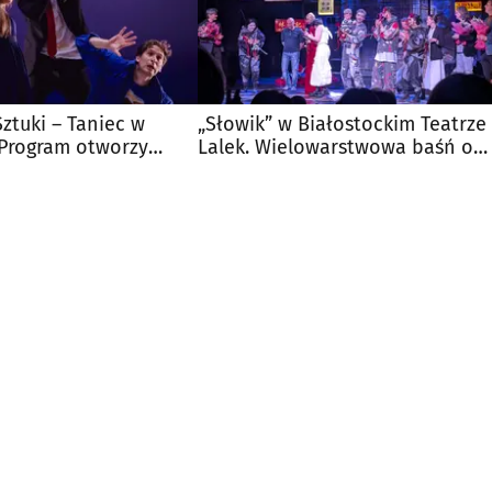
Sztuki – Taniec w
„Słowik” w Białostockim Teatrze
 Program otworzy
Lalek. Wielowarstwowa baśń o
lulu
wolności i władzy