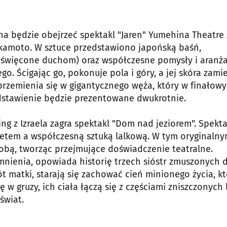
na będzie obejrzeć spektakl "Jaren" Yumehina Theatre 
Okamoto. W sztuce przedstawiono japońską baśń,
oświęcone duchom) oraz współczesne pomysły i aranża
 Ścigając go, pokonuje pola i góry, a jej skóra zami
u przemienia się w gigantycznego węża, który w finałow
dstawienie będzie prezentowane dwukrotnie.
ing z Izraela zagra spektakl "Dom nad jeziorem". Spekta
etem a współczesną sztuką lalkową. W tym oryginaln
sobą, tworząc przejmujące doświadczenie teatralne.
nienia, opowiada historię trzech sióstr zmuszonych 
t matki, starają się zachować cień minionego życia, kt
 w gruzy, ich ciała łączą się z częściami zniszczonych l
świat.