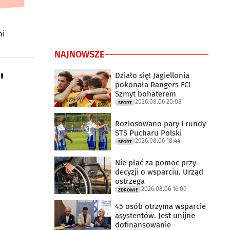
ni
NAJNOWSZE
"
Działo się! Jagiellonia
pokonała Rangers FC!
Szmyt bohaterem
2026.08.06 20:08
SPORT
Rozlosowano pary I rundy
STS Pucharu Polski
2026.08.06 18:44
SPORT
Nie płać za pomoc przy
decyzji o wsparciu. Urząd
ostrzega
2026.08.06 16:00
ZDROWIE
45 osób otrzyma wsparcie
asystentów. Jest unijne
dofinansowanie