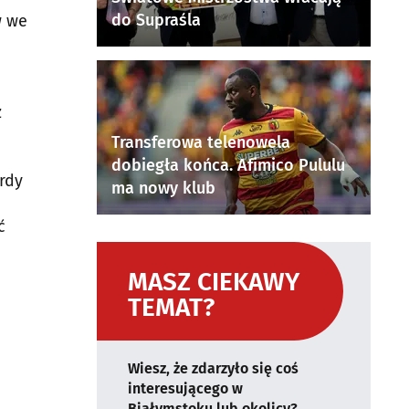
do Supraśla
w we
z
Transferowa telenowela
dobiegła końca. Afimico Pululu
ardy
ma nowy klub
ć
MASZ CIEKAWY
TEMAT?
Wiesz, że zdarzyło się coś
interesującego w
Białymstoku lub okolicy?