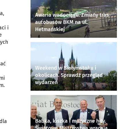
a,
Awaria wodociągu. Zmiany tras
autobusów BKM na ul.
ci i
Hetmańskiej
e
nych
zać
Weekend w Białymstoku i
okolicach. Sprawdź przegląd
imi
wydarzeń
m.
Babka, kiszka i muzyczne hity.
dla
Światowe Mistrzostwa wracają