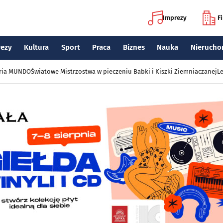
Imprezy
F
rezy
Kultura
Sport
Praca
Biznes
Nauka
Nierucho
eria MUNDO
Światowe Mistrzostwa w pieczeniu Babki i Kiszki Ziemniaczanej
Le