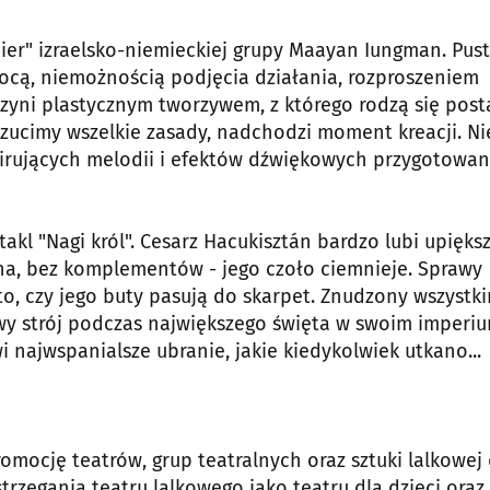
ier" izraelsko-niemieckiej grupy Maayan Iungman. Pust
mocą, niemożnością podjęcia działania, rozproszeniem
zyni plastycznym tworzywem, z którego rodzą się posta
drzucimy wszelkie zasady, nadchodzi moment kreacji. Ni
pirujących melodii i efektów dźwiękowych przygotowa
akl "Nagi król". Cesarz Hacukisztán bardzo lubi upięks
cha, bez komplementów - jego czoło ciemnieje. Sprawy
to, czy jego buty pasują do skarpet. Znudzony wszystk
y strój podczas największego święta w swoim imperiu
 najwspanialsze ubranie, jakie kiedykolwiek utkano...
omocję teatrów, grup teatralnych oraz sztuki lalkowej 
rzegania teatru lalkowego jako teatru dla dzieci oraz