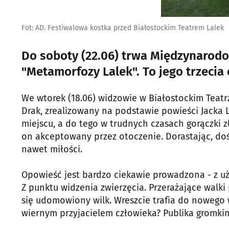
Fot: AD. Festiwalowa kostka przed Białostockim Teatrem Lalek
Do soboty (22.06) trwa Międzynarodo
"Metamorfozy Lalek". To jego trzecia 
We wtorek (18.06) widzowie w Białostockim Teatrze
Drak, zrealizowany na podstawie powieści Jacka 
miejscu, a do tego w trudnych czasach gorączki zło
on akceptowany przez otoczenie. Dorastając, dośw
nawet miłości.
Opowieść jest bardzo ciekawie prowadzona - z uży
Z punktu widzenia zwierzęcia. Przerażające walki
się udomowiony wilk. Wreszcie trafia do nowego w
wiernym przyjacielem człowieka? Publika gromkimi