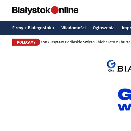
Firmy z Białegostoku
Wiadomości
Ogłoszenia
Imp
Konkursy
XXIV Podlaskie Święto Chleba
Lato z Churr
POLECAMY