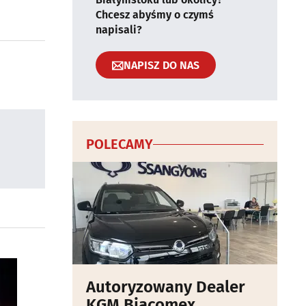
Chcesz abyśmy o czymś
napisali?
NAPISZ DO NAS
POLECAMY
Autoryzowany Dealer
KGM Biacomex