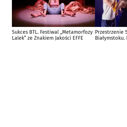
Sukces BTL. Festiwal „Metamorfozy
Przestrzenie 
Lalek” ze Znakiem Jakości EFFE
Białymstoku.
spektakl o De