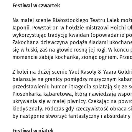
Festiwal w czwartek
Na małej scenie Białostockiego Teatru Lalek moż
Japonii. Powstał on w hołdzie mistrzowi Hoichi 
wykorzystując tradycję kwaidan (opowiadanie p
Zakochana dziewczyna podąża śladami ukochanego.
się w łuski, zaś na głowie rosną jej rogi. W końc
momencie zabija kochanka, zionąc ogniem. Prze
Z kolei na dużej scenie Yael Rasoly & Yaara Goldr
balansuje na granicy pomiędzy muzycznym kabar
przedstawieniu humor i tragedia splatają się ze 
Piosenkarka kabaretowa, którą nawiedzają wspom
ukrywania się w małej piwnicy. Czekając na powró
kiedyś znały. Podczas gdy rzeczywistość obraca się
by następnie stworzyć fantastyczny i absurdalny 
Festiwal w piątek