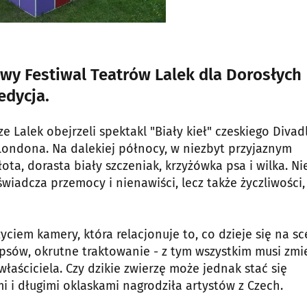
wy Festiwal Teatrów Lalek dla Dorosłych
edycja.
 Lalek obejrzeli spektakl "Biały kieł" czeskiego Divad
Londona. Na dalekiej północy, w niezbyt przyjaznym
ta, dorasta biały szczeniak, krzyżówka psa i wilka. Nie
iadcza przemocy i nienawiści, lecz także życzliwości,
ciem kamery, która relacjonuje to, co dzieje się na sc
 psów, okrutne traktowanie - z tym wszystkim musi zmi
łaściciela. Czy dzikie zwierzę może jednak stać się
 i długimi oklaskami nagrodziła artystów z Czech.