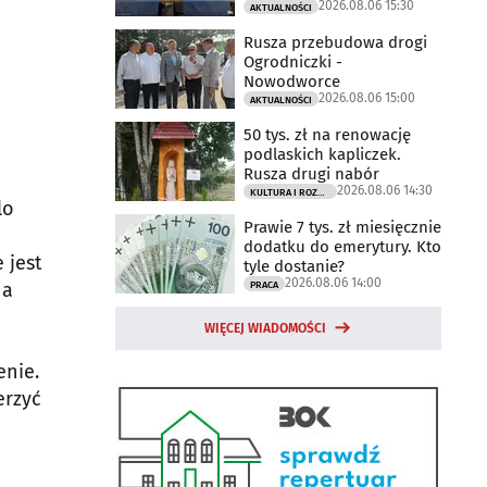
2026.08.06 15:30
AKTUALNOŚCI
Rusza przebudowa drogi
Ogrodniczki -
Nowodworce
2026.08.06 15:00
AKTUALNOŚCI
50 tys. zł na renowację
podlaskich kapliczek.
Rusza drugi nabór
2026.08.06 14:30
KULTURA I ROZRYWKA
lo
Prawie 7 tys. zł miesięcznie
dodatku do emerytury. Kto
 jest
tyle dostanie?
2026.08.06 14:00
 a
PRACA
WIĘCEJ WIADOMOŚCI
enie.
erzyć