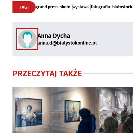
TAGI
grand press photo
wystawa
fotografia
białostock
Anna Dycha
anna.d@bialystokonline.pl
PRZECZYTAJ TAKŻE