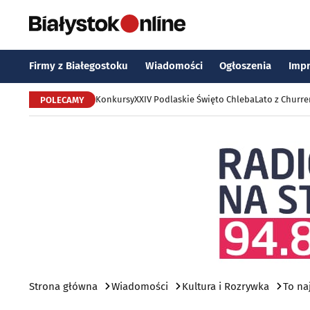
Firmy z Białegostoku
Wiadomości
Ogłoszenia
Imp
Konkursy
XXIV Podlaskie Święto Chleba
Lato z Churr
POLECAMY
Strona główna
Wiadomości
Kultura i Rozrywka
To na