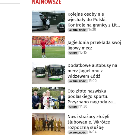
NAJNOWSZE
Kolejne osoby nie
wjechały do Polski.
Kontrole na granicy z Litwą
17:30
trwają
AKTUALNOŚCI
Jagiellonia przekłada swój
ligowy mecz
15:15
SPORT
Dodatkowe autobusy na
mecz Jagiellonii z
Widzewem Łódź
15:00
AKTUALNOŚCI
Oto złote nazwiska
podlaskiego sportu.
Przyznano nagrody za
14:30
2025 rok
SPORT
Nowi strażacy złożyli
ślubowanie. Wkrótce
rozpoczną służbę
14:04
AKTUALNOŚCI