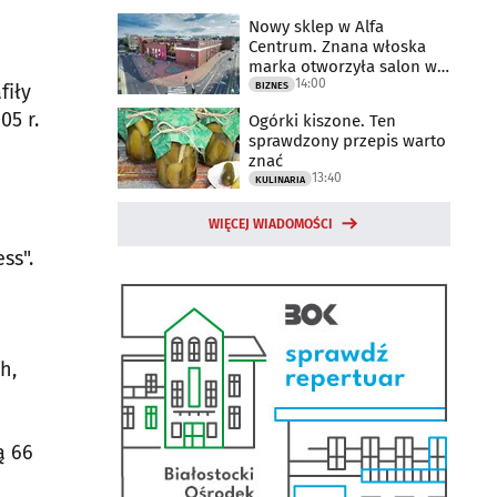
Nowy sklep w Alfa
Centrum. Znana włoska
marka otworzyła salon w
14:00
Białymstoku
BIZNES
fiły
05 r.
Ogórki kiszone. Ten
sprawdzony przepis warto
znać
13:40
KULINARIA
WIĘCEJ WIADOMOŚCI
ss".
h,
ą 66