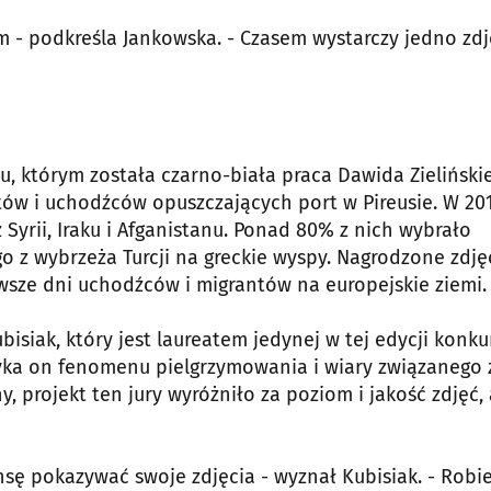
m - podkreśla Jankowska. - Czasem wystarczy jedno zdj
u, którym została czarno-biała praca Dawida Zieliński
ów i uchodźców opuszczających port w Pireusie. W 201
Syrii, Iraku i Afganistanu. Ponad 80% z nich wybrało
o z wybrzeża Turcji na greckie wyspy. Nagrodzone zdję
sze dni uchodźców i migrantów na europejskie ziemi.
isiak, który jest laureatem jedynej w tej edycji konku
yka on fenomenu pielgrzymowania i wiary związanego 
, projekt ten jury wyróżniło za poziom i jakość zdjęć, 
zansę pokazywać swoje zdjęcia - wyznał Kubisiak. - Robi