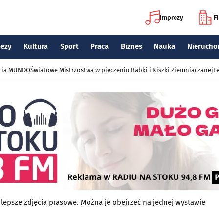
Imprezy
F
rezy
Kultura
Sport
Praca
Biznes
Nauka
Nierucho
eria MUNDO
Światowe Mistrzostwa w pieczeniu Babki i Kiszki Ziemniaczanej
Le
jlepsze zdjęcia prasowe. Można je obejrzeć na jednej wystawie