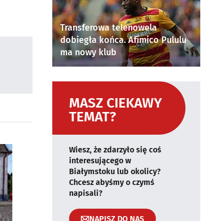
Transferowa telenowela
dobiegła końca. Afimico Pululu
ma nowy klub
MASZ CIEKAWY
TEMAT?
Wiesz, że zdarzyło się coś
interesującego w
Białymstoku lub okolicy?
Chcesz abyśmy o czymś
napisali?
NAPISZ DO NAS