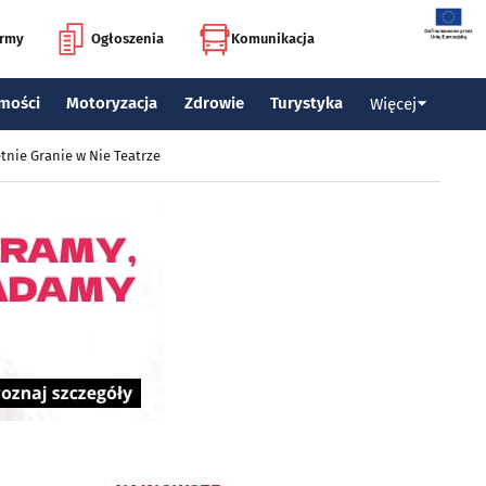
irmy
Ogłoszenia
Komunikacja
mości
Motoryzacja
Zdrowie
Turystyka
Więcej
tnie Granie w Nie Teatrze