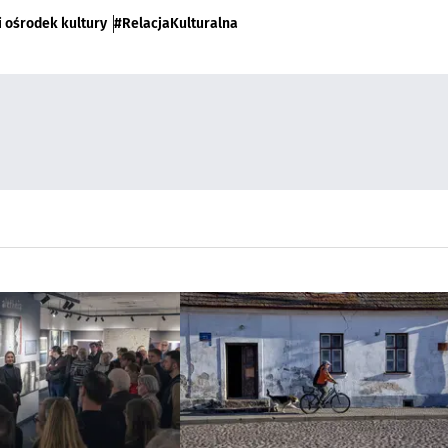
i ośrodek kultury
#RelacjaKulturalna