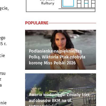
ęcie,
POPULARNE
ego
5 r.
Podlasianka najpiękniejszą
cie
Polką. Wiktoria Ptak zdobyła
koronę Miss Polski 2026
rsu
z
a
Awaria wodociągu. Zmiany tras
autobusów BKM na ul.
enie