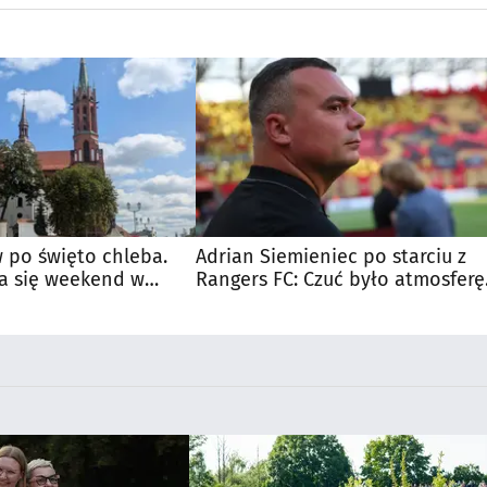
 po święto chleba.
Adrian Siemieniec po starciu z
a się weekend w
Rangers FC: Czuć było atmosferę
dużego meczu