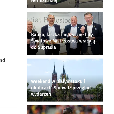
Hetmańskiej
Babka, kiszka i muzyczne hity.
Światowe Mistrzostwa wracają
do Supraśla
and
Weekend w Białymstoku i
okolicach. Sprawdź przegląd
wydarzeń