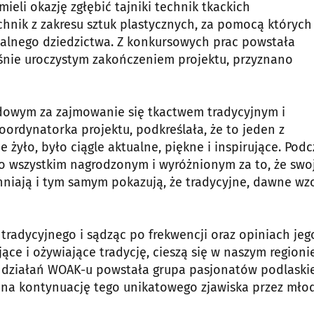
ieli okazję zgłębić tajniki technik tkackich
chnik z zakresu sztuk plastycznych, za pomocą których
lnego dziedzictwa. Z konkursowych prac powstała
eśnie uroczystym zakończeniem projektu, przyznano
udowym za zajmowanie się tkactwem tradycyjnym i
ordynatorka projektu, podkreślała, że to jeden z
 żyło, było ciągle aktualne, piękne i inspirujące. Podc
o wszystkim nagrodzonym i wyróżnionym za to, że swo
hniają i tym samym pokazują, że tradycyjne, dawne wz
tradycyjnego i sądząc po frekwencji oraz opiniach jeg
ące i ożywiające tradycję, cieszą się w naszym regioni
t działań WOAK-u powstała grupa pasjonatów podlaski
eję na kontynuację tego unikatowego zjawiska przez mło