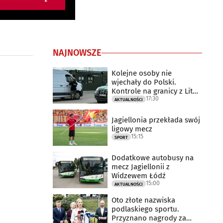
NAJNOWSZE
Kolejne osoby nie
wjechały do Polski.
Kontrole na granicy z Litwą
17:30
trwają
AKTUALNOŚCI
Jagiellonia przekłada swój
ligowy mecz
15:15
SPORT
Dodatkowe autobusy na
mecz Jagiellonii z
Widzewem Łódź
15:00
AKTUALNOŚCI
Oto złote nazwiska
podlaskiego sportu.
Przyznano nagrody za