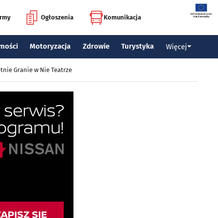
irmy
Ogłoszenia
Komunikacja
mości
Motoryzacja
Zdrowie
Turystyka
Więcej
tnie Granie w Nie Teatrze