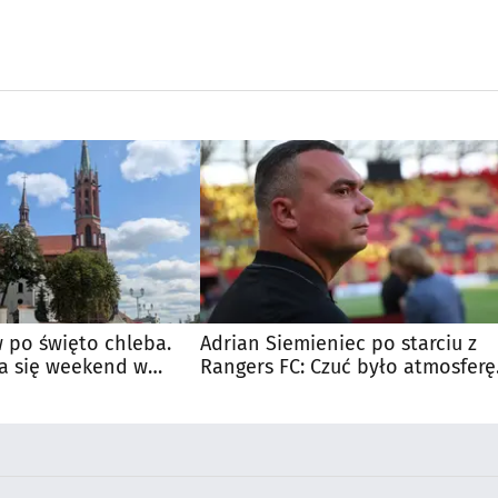
 po święto chleba.
Adrian Siemieniec po starciu z
a się weekend w
Rangers FC: Czuć było atmosferę
dużego meczu