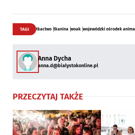
TAGI
tkactwo
tkanina
woak
wojewódzki ośrodek animac
Anna Dycha
anna.d@bialystokonline.pl
PRZECZYTAJ TAKŻE