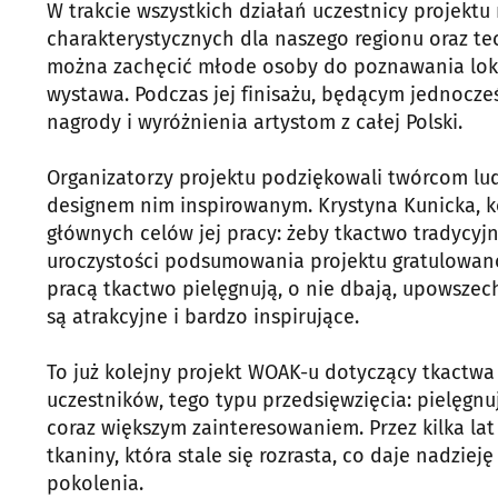
W trakcie wszystkich działań uczestnicy projektu m
charakterystycznych dla naszego regionu oraz te
można zachęcić młode osoby do poznawania loka
wystawa. Podczas jej finisażu, będącym jednocz
nagrody i wyróżnienia artystom z całej Polski.
Organizatorzy projektu podziękowali twórcom l
designem nim inspirowanym. Krystyna Kunicka, ko
głównych celów jej pracy: żeby tkactwo tradycyjne
uroczystości podsumowania projektu gratulowan
pracą tkactwo pielęgnują, o nie dbają, upowszec
są atrakcyjne i bardzo inspirujące.
To już kolejny projekt WOAK-u dotyczący tkactwa 
uczestników, tego typu przedsięwzięcia: pielęgnuj
coraz większym zainteresowaniem. Przez kilka la
tkaniny, która stale się rozrasta, co daje nadzi
pokolenia.