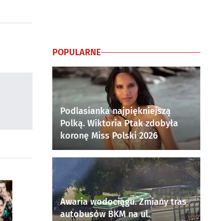
POPULARNE
Podlasianka najpiękniejszą
Polką. Wiktoria Ptak zdobyła
koronę Miss Polski 2026
Awaria wodociągu. Zmiany tras
autobusów BKM na ul.