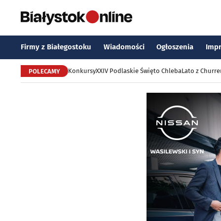
Firmy z Białegostoku
Wiadomości
Ogłoszenia
Imp
Konkursy
XXIV Podlaskie Święto Chleba
Lato z Churr
POLECAMY