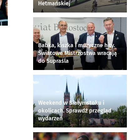
Hetmańskiej
Babka, kiszka i muzyczne hity.
Światowe Mistrzostwa wracają
do Supraśla
Weekend w Białymstoku i
okolicach. Sprawdź przegląd
wydarzeń