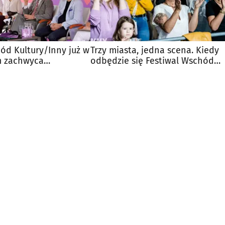
ód Kultury/Inny już w
Trzy miasta, jedna scena. Kiedy
am zachwyca
odbędzie się Festiwal Wschód
ią
Kultury?