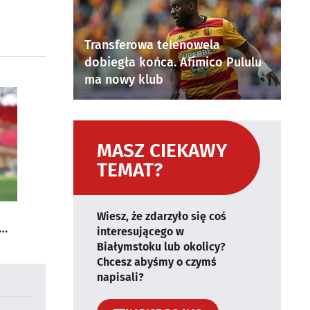
Transferowa telenowela
dobiegła końca. Afimico Pululu
ma nowy klub
MASZ CIEKAWY
TEMAT?
Wiesz, że zdarzyło się coś
interesującego w
Białymstoku lub okolicy?
Chcesz abyśmy o czymś
napisali?