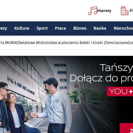
Imprezy
F
rezy
Kultura
Sport
Praca
Biznes
Nauka
Nierucho
eria MUNDO
Światowe Mistrzostwa w pieczeniu Babki i Kiszki Ziemniaczanej
Le