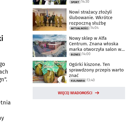
14:30
2025 rok
SPORT
Nowi strażacy złożyli
ślubowanie. Wkrótce
rozpoczną służbę
14:04
AKTUALNOŚCI
i
Nowy sklep w Alfa
Centrum. Znana włoska
marka otworzyła salon w
14:00
Białymstoku
BIZNES
go
Ogórki kiszone. Ten
sprawdzony przepis warto
kach
znać
n".
13:40
KULINARIA
WIĘCEJ WIADOMOŚCI
tnia
ny