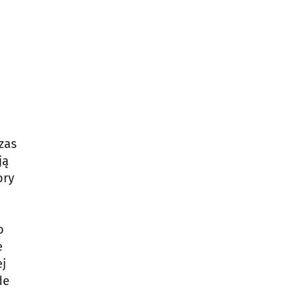
zas
ją
ory
o
e
ej
de