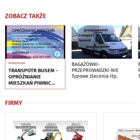
ZOBACZ TAKŻE
BAGAŻÓWKI-
WYRÓŻNIONE
TRANSPOTR BUSEM -
PRZEPROWADZKI-NIE
Typowe zlecenia itp.
OPRÓŻNIANIE
MIESZKAŃ PIWNIC
GARAŻY - UTYLIZACJA
- WYWÓZ MEBLI
FIRMY