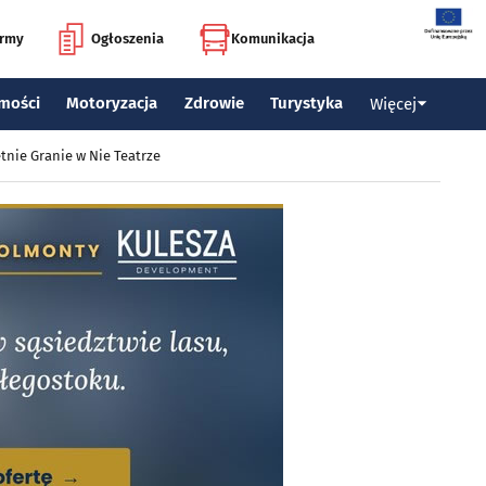
irmy
Ogłoszenia
Komunikacja
mości
Motoryzacja
Zdrowie
Turystyka
Więcej
tnie Granie w Nie Teatrze