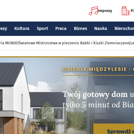
Imprezy
F
rezy
Kultura
Sport
Praca
Biznes
Nauka
Nierucho
eria MUNDO
Światowe Mistrzostwa w pieczeniu Babki i Kiszki Ziemniaczanej
Le