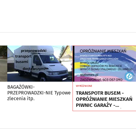
BAGAŻÓWKI-
WYRÓŻNIONE
TRANSPOTR BUSEM -
PRZEPROWADZKI-NIE Typowe
zlecenia itp.
OPRÓŻNIANIE MIESZKAŃ
PIWNIC GARAŻY -
UTYLIZACJA - WYWÓZ
MEBLI