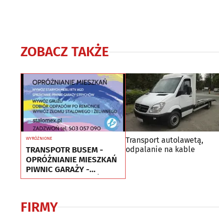
ZOBACZ TAKŻE
Transport autolawetą,
WYRÓŻNIONE
TRANSPOTR BUSEM -
odpalanie na kable
OPRÓŻNIANIE MIESZKAŃ
PIWNIC GARAŻY -
UTYLIZACJA - WYWÓZ
MEBLI
FIRMY