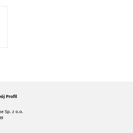
ój Profil
e Sp. z o.o.
39