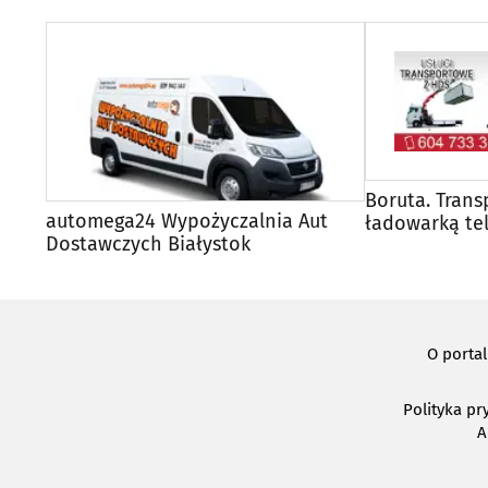
Boruta. Trans
automega24 Wypożyczalnia Aut
ładowarką te
Dostawczych Białystok
koparko-łado
O porta
Polityka pr
A