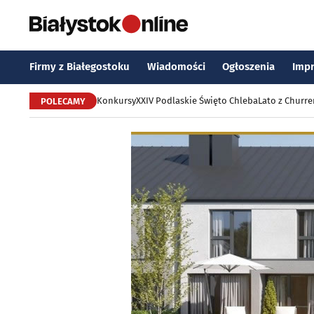
Firmy z Białegostoku
Wiadomości
Ogłoszenia
Imp
Konkursy
XXIV Podlaskie Święto Chleba
Lato z Churr
POLECAMY