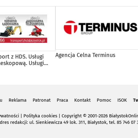
Agencja Celna Terminus
port z HDS. Usługi
leskopową. Usługi
warką.
lu
Reklama
Patronat
Praca
Kontakt
Pomoc
ISOK
Tw
ywatności
|
Polityka cookies
Copyright
© 2001-2026 BiałystokOnlin
dres redakcji: ul. Sienkiewicza 49 lok. 311, Białystok, tel. 85 746 07 