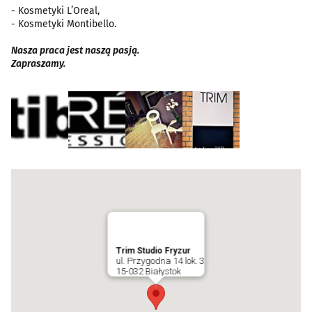
- Kosmetyki L’Oreal,
- Kosmetyki Montibello.
Nasza praca jest naszą pasją
.
Zapraszamy.
Trim Studio Fryzur
ul. Przygodna 14 lok. 3
15-032 Białystok