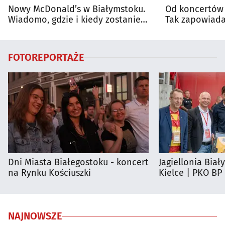
Nowy McDonald’s w Białymstoku.
Od koncertów 
Wiadomo, gdzie i kiedy zostanie
Tak zapowiada
otwarty
regionie
FOTOREPORTAŻE
Dni Miasta Białegostoku - koncert
Jagiellonia Biał
na Rynku Kościuszki
Kielce | PKO BP
NAJNOWSZE