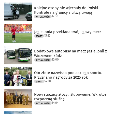
Kolejne osoby nie wjechały do Polski.
Kontrole na granicy z Litwą trwają
17:30
AKTUALNOŚCI
Jagiellonia przekłada swój ligowy mecz
15:15
SPORT
Dodatkowe autobusy na mecz Jagiellonii z
Widzewem Łódź
15:00
AKTUALNOŚCI
Oto złote nazwiska podlaskiego sportu.
Przyznano nagrody za 2025 rok
14:30
SPORT
Nowi strażacy złożyli ślubowanie. Wkrótce
rozpoczną służbę
14:04
AKTUALNOŚCI