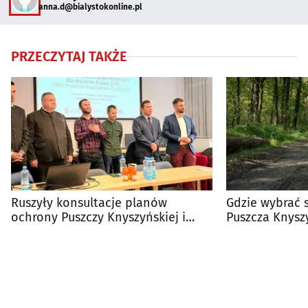
anna.d@bialystokonline.pl
PRZECZYTAJ TAKŻE
Ruszyły konsultacje planów
Gdzie wybrać 
ochrony Puszczy Knyszyńskiej i
Puszcza Knysz
Ostoi Knyszyńskiej