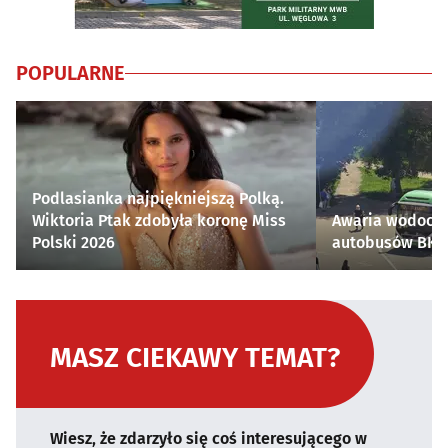
POPULARNE
Podlasianka najpiękniejszą Polką.
Wiktoria Ptak zdobyła koronę Miss
Awaria wodocią
Polski 2026
autobusów BKM 
MASZ CIEKAWY TEMAT?
Wiesz, że zdarzyło się coś interesującego w