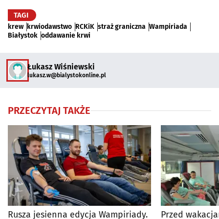
TAGI
krew
krwiodawstwo
RCKiK
straż graniczna
Wampiriada
Białystok
oddawanie krwi
Łukasz Wiśniewski
lukasz.w@bialystokonline.pl
PRZECZYTAJ TAKŻE
Rusza jesienna edycja Wampiriady.
Przed wakacja