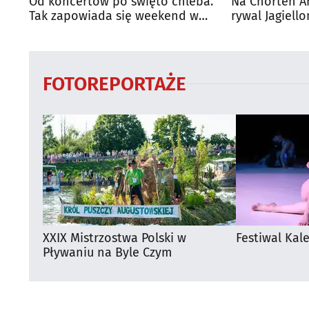
Od koncertów po święto chleba.
Na Chorten A
Tak zapowiada się weekend w
rywal Jagiello
regionie
FOTOREPORTAŻE
XXIX Mistrzostwa Polski w
Festiwal Kal
Pływaniu na Byle Czym