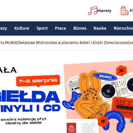
Imprezy
F
rezy
Kultura
Sport
Praca
Biznes
Nauka
Nierucho
eria MUNDO
Światowe Mistrzostwa w pieczeniu Babki i Kiszki Ziemniaczanej
Le