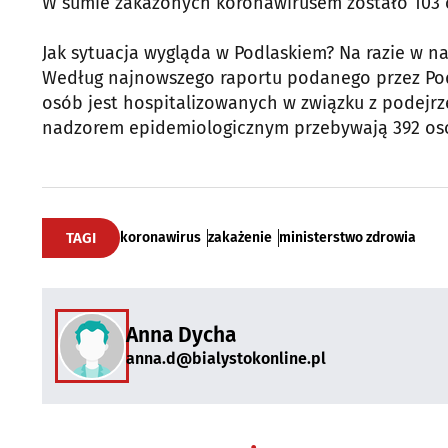
W sumie zakażonych koronawirusem zostało 103 o
Jak sytuacja wygląda w Podlaskiem? Na razie w n
Według najnowszego raportu podanego przez Pod
osób jest hospitalizowanych w związku z podejrz
nadzorem epidemiologicznym przebywają 392 oso
TAGI
koronawirus
zakażenie
ministerstwo zdrowia
Anna Dycha
anna.d@bialystokonline.pl