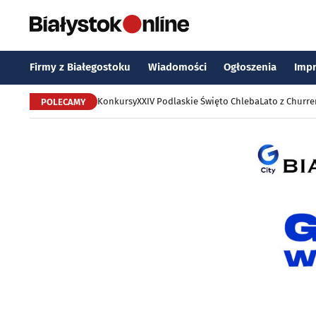
Firmy z Białegostoku
Wiadomości
Ogłoszenia
Imp
Konkursy
XXIV Podlaskie Święto Chleba
Lato z Churr
POLECAMY