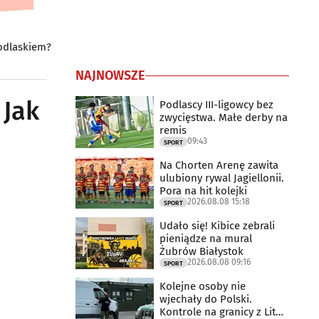
odlaskiem?
NAJNOWSZE
 Jak
Podlascy III-ligowcy bez
zwycięstwa. Małe derby na
remis
09:43
SPORT
Na Chorten Arenę zawita
ulubiony rywal Jagiellonii.
Pora na hit kolejki
2026.08.08 15:18
SPORT
Udało się! Kibice zebrali
pieniądze na mural
Żubrów Białystok
2026.08.08 09:16
SPORT
Kolejne osoby nie
wjechały do Polski.
Kontrole na granicy z Litwą