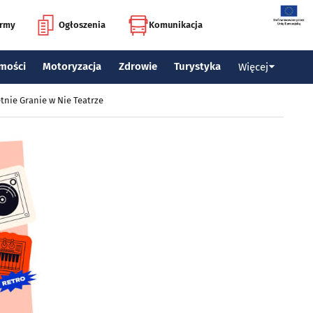
irmy
Ogłoszenia
Komunikacja
mości
Motoryzacja
Zdrowie
Turystyka
Więcej
tnie Granie w Nie Teatrze