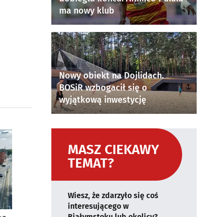
ma nowy klub
Nowy obiekt na Dojlidach.
BOSiR wzbogacił się o
wyjątkową inwestycję
MASZ CIEKAWY
TEMAT?
Wiesz, że zdarzyło się coś
interesującego w
Białymstoku lub okolicy?