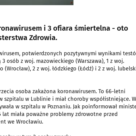
nawirusem i 3 ofiara śmiertelna - oto
sterstwa Zdrowia.
irusem, potwierdzonych pozytywnymi wynikami test
 3 osób z woj. mazowieckiego (Warszawa), 1 z woj.
 (Wrocław), 2 z woj. łódzkiego (Łódź) i 2 z woj. lubels
rzecia osoba zakażona koronawirusem. To 66-letni
szpitalu w Lublinie i miał choroby współistniejące. 
bywała w szpitalu w Poznaniu. Jak poinformował minist
6 lat miała poważne problemy zdrowotne przed
jent we Wrocławiu.