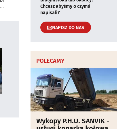
na
Chcesz abyśmy o czymś
napisali?
NAPISZ DO NAS
POLECAMY
Wykopy P.H.U. SANVIK -
usługi koparką kołową