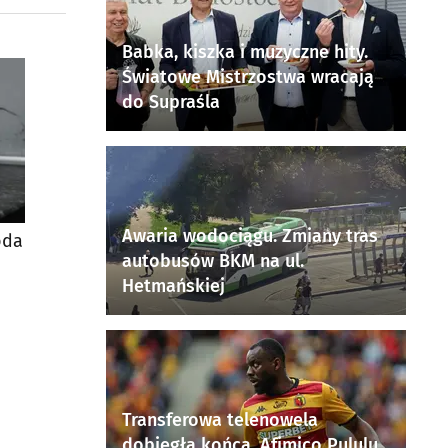
Babka, kiszka i muzyczne hity.
Światowe Mistrzostwa wracają
do Supraśla
Awaria wodociągu. Zmiany tras
oda
autobusów BKM na ul.
Hetmańskiej
Transferowa telenowela
dobiegła końca. Afimico Pululu