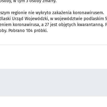
soby, w tym 3 osoby zmarły.
aszym regionie nie wykryto zakażenia koronawirusem.
laski Urząd Wojewódzki, w województwie podlaskim 
eniem koronawirusa, a 27 jest objętych kwarantanną. 
by. Pobrano 104 próbki.