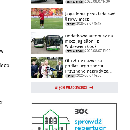
2026.08.07 17:30
trwają
AKTUALNOŚCI
Jagiellonia przekłada swój
ligowy mecz
2026.08.07 15:15
SPORT
Dodatkowe autobusy na
mecz Jagiellonii z
Widzewem Łódź
ów
2026.08.07 15:00
AKTUALNOŚCI
Oto złote nazwiska
kiego
podlaskiego sportu.
Przyznano nagrody za
2026.08.07 14:30
2025 rok
SPORT
WIĘCEJ WIADOMOŚCI
W
er