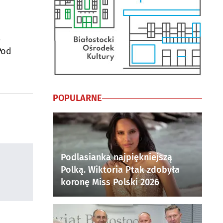
5
Pod
POPULARNE
Podlasianka najpiękniejszą
Polką. Wiktoria Ptak zdobyła
koronę Miss Polski 2026