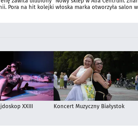
renę zawita ulubiony
Nowy sklep w Alfa Centrum. Zna
nii. Pora na hit kolejki
włoska marka otworzyła salon w
Białymstoku
ejdoskop XXIII
Koncert Muzyczny Białystok