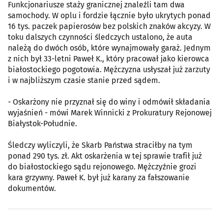
Funkcjonariusze staży granicznej znaleźli tam dwa
samochody. W oplu i fordzie łącznie było ukrytych ponad
16 tys. paczek papierosów bez polskich znaków akcyzy. W
toku dalszych czynności śledczych ustalono, że auta
należą do dwóch osób, które wynajmowały garaż. Jednym
z nich był 33-letni Paweł K., który pracował jako kierowca
białostockiego pogotowia. Mężczyzna usłyszał już zarzuty
i w najbliższym czasie stanie przed sądem.
- Oskarżony nie przyznał się do winy i odmówił składania
wyjaśnień - mówi Marek Winnicki z Prokuratury Rejonowej
Białystok-Południe.
Śledczy wyliczyli, że Skarb Państwa straciłby na tym
ponad 290 tys. zł. Akt oskarżenia w tej sprawie trafił już
do białostockiego sądu rejonowego. Mężczyźnie grozi
kara grzywny. Paweł K. był już karany za fałszowanie
dokumentów.