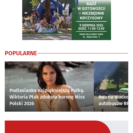
POPULARNE
Podlasianka najpiękniejszą Polką.
Wiktoria Ptak zdobyła koronę Miss
Awaria wodocią
Polski 2026
autobusów BKM 