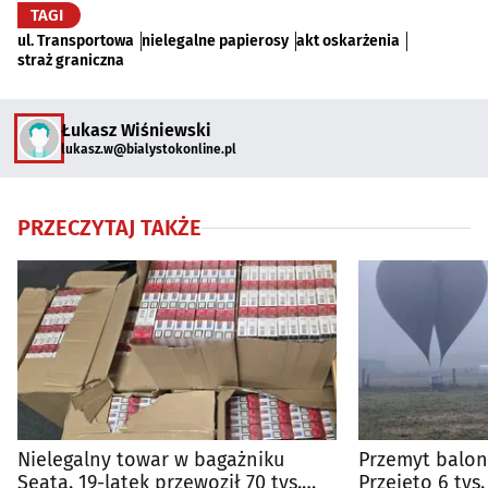
TAGI
ul. Transportowa
nielegalne papierosy
akt oskarżenia
straż graniczna
Łukasz Wiśniewski
lukasz.w@bialystokonline.pl
PRZECZYTAJ TAKŻE
Nielegalny towar w bagażniku
Przemyt balona
Seata. 19-latek przewoził 70 tys.
Przejęto 6 tys