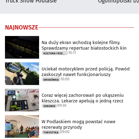
Truck Show Podlasie
Ogólnopolski D
NAJNOWSZE
Na duży ekran wchodzą kolejne filmy.
Sprawdzamy repertuar białostockich kin
10:11
KULTURA I ROZRYWKA
Uciekał motocyklem przed policją. Powód
zaskoczył nawet funkcjonariuszy
10:00
DROGÓWKA
Coraz więcej zachorowań po ukąszeniu
kleszcza. Lekarze apelują o jedną rzecz
09:30
ZDROWIE
W Podlaskiem mogą powstać nowe
rezerwaty przyrody
09:00
TURYSTYKA