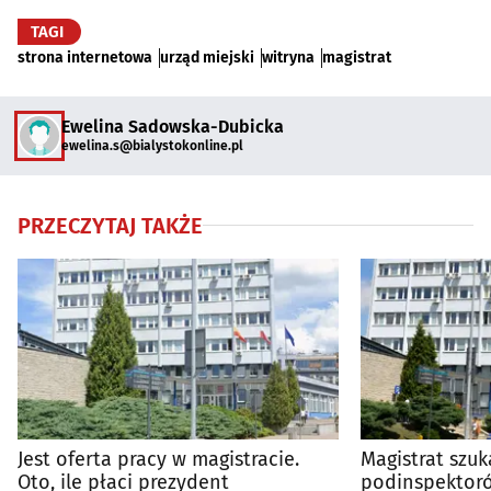
TAGI
strona internetowa
urząd miejski
witryna
magistrat
Ewelina Sadowska-Dubicka
ewelina.s@bialystokonline.pl
PRZECZYTAJ TAKŻE
Jest oferta pracy w magistracie.
Magistrat szu
Oto, ile płaci prezydent
podinspektoró