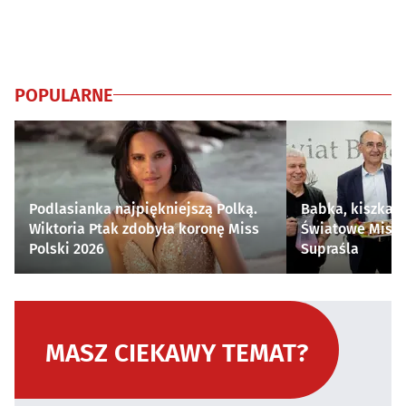
POPULARNE
Podlasianka najpiękniejszą Polką.
Babka, kiszka i
Wiktoria Ptak zdobyła koronę Miss
Światowe Mistr
Polski 2026
Supraśla
MASZ CIEKAWY TEMAT?