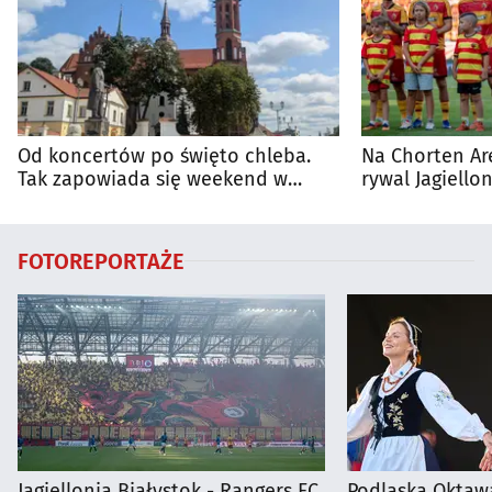
Od koncertów po święto chleba.
Na Chorten Ar
Tak zapowiada się weekend w
rywal Jagiellon
regionie
FOTOREPORTAŻE
Jagiellonia Białystok - Rangers FC
Podlaska Oktaw