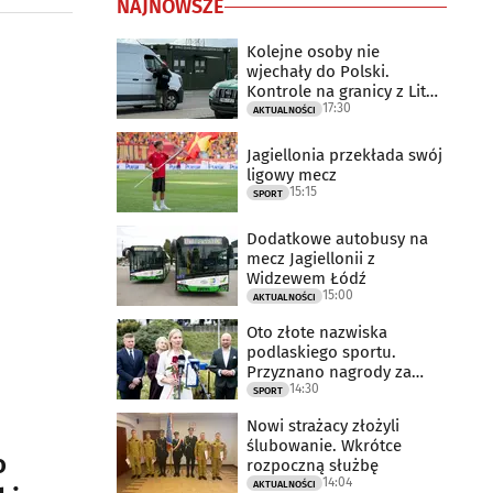
NAJNOWSZE
Kolejne osoby nie
wjechały do Polski.
Kontrole na granicy z Litwą
17:30
trwają
AKTUALNOŚCI
Jagiellonia przekłada swój
ligowy mecz
15:15
SPORT
Dodatkowe autobusy na
mecz Jagiellonii z
Widzewem Łódź
15:00
AKTUALNOŚCI
Oto złote nazwiska
podlaskiego sportu.
Przyznano nagrody za
14:30
2025 rok
SPORT
Nowi strażacy złożyli
ślubowanie. Wkrótce
o
rozpoczną służbę
14:04
AKTUALNOŚCI