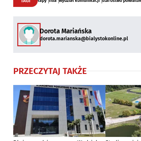
TAGI
łapy
filia
wydział komunikacji
starostwo powiato
Dorota Mariańska
dorota.marianska@bialystokonline.pl
PRZECZYTAJ TAKŻE