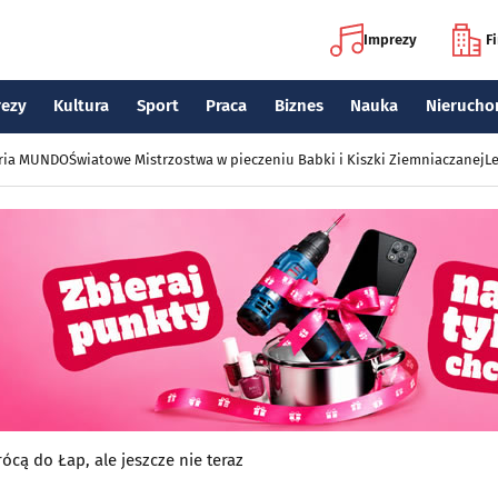
Imprezy
F
rezy
Kultura
Sport
Praca
Biznes
Nauka
Nierucho
eria MUNDO
Światowe Mistrzostwa w pieczeniu Babki i Kiszki Ziemniaczanej
Le
ócą do Łap, ale jeszcze nie teraz