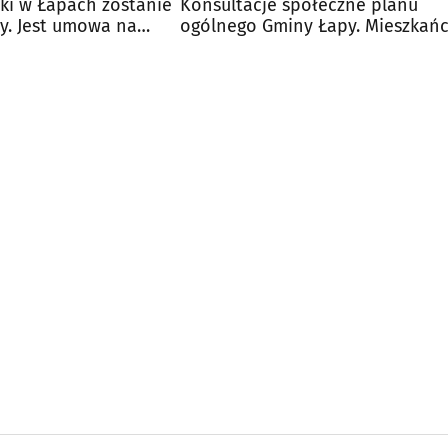
ki w Łapach zostanie
Konsultacje społeczne planu
. Jest umowa na
ogólnego Gminy Łapy. Mieszkań
mogą zgłaszać uwagi