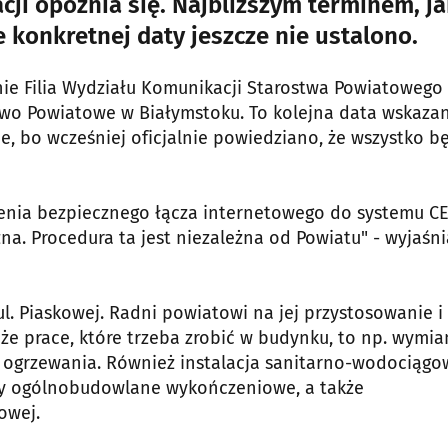
cji opóźnia się. Najbliższym terminem, ja
e konkretnej daty jeszcze nie ustalono.
e Filia Wydziału Komunikacji Starostwa Powiatowego
two Powiatowe w Białymstoku. To kolejna data wskaza
e, bo wcześniej oficjalnie powiedziano, że wszystko b
enia bezpiecznego łącza internetowego do systemu C
na. Procedura ta jest niezależna od Powiatu" - wyjaśni
 ul. Piaskowej. Radni powiatowi na jej przystosowanie i
że prace, które trzeba zrobić w budynku, to np. wymi
ego ogrzewania. Również instalacja sanitarno-wodociąg
ty ogólnobudowlane wykończeniowe, a także
owej.