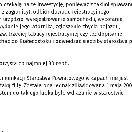
o czekają na tę inwestycję, ponieważ z takimi sprawami
z zagranicy), odbiór dowodu rejestracyjnego,
nym urzędzie, wyrejestrowanie samochodu, wycofanie
ydanie jego wtórnika, zgłoszenie zbycia pojazdu,
w. trzeciej tablicy rejestracyjnej czy też dopisanie
echać do Białegostoku i odwiedzać siedziby starostwa p
korzysta co najmniej 30 osób.
omunikacji Starostwa Powiatowego w Łapach nie jest
aką filię. Została ona jednak zlikwidowana 1 maja 20
kstem do takiego kroku było wdrażanie w starostwie