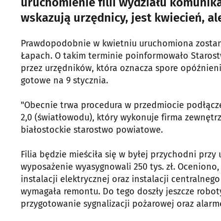
uruchomienie filii wydziału komunika
wskazują urzędnicy, jest kwiecień, al
Prawdopodobnie w kwietniu uruchomiona zostani
Łapach. O takim terminie poinformowało Staros
przez urzędników, która oznacza spore opóźnieni
gotowe na 9 stycznia.
"Obecnie trwa procedura w przedmiocie podłącz
2,0 (światłowodu), który wykonuje firma zewnętrz
białostockie starostwo powiatowe.
Filia będzie mieściła się w byłej przychodni przy
wyposażenie wyasygnowali 250 tys. zł. Oceniono, 
instalacji elektrycznej oraz instalacji centraln
wymagała remontu. Do tego doszły jeszcze robo
przygotowanie sygnalizacji pożarowej oraz alarm