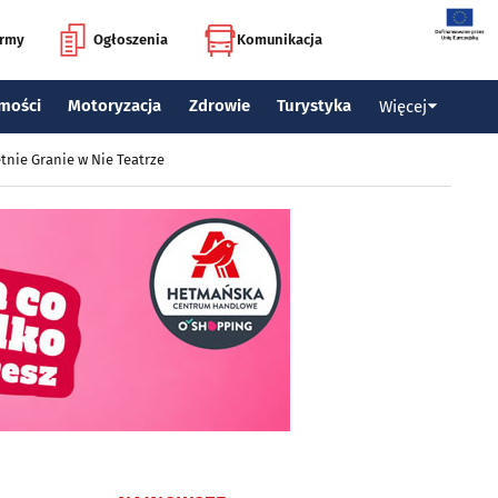
irmy
Ogłoszenia
Komunikacja
mości
Motoryzacja
Zdrowie
Turystyka
Więcej
tnie Granie w Nie Teatrze