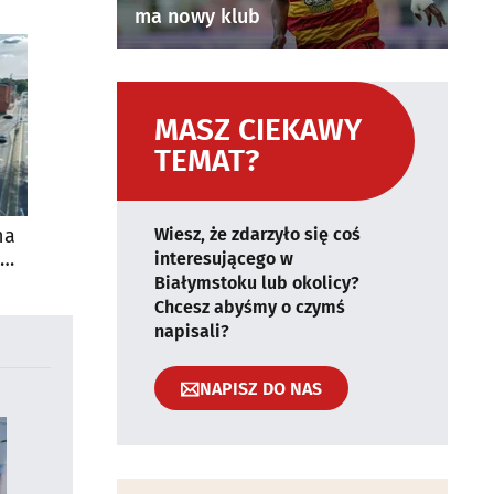
ma nowy klub
MASZ CIEKAWY
TEMAT?
na
Wiesz, że zdarzyło się coś
interesującego w
Białymstoku lub okolicy?
Chcesz abyśmy o czymś
napisali?
NAPISZ DO NAS