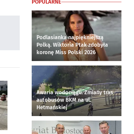
POPULARNE
Podlasianka najpiękniejszą
Polką. Wiktoria Ptak zdobyła
koronę Miss Polski 2026
Awaria wodociągu. Zmiany tras
autobusów BKM na ul.
Hetmańskiej