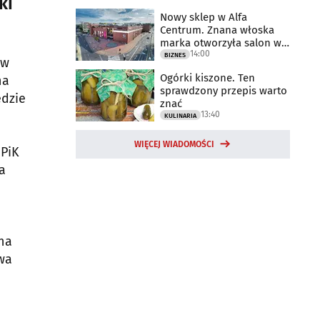
ki
Nowy sklep w Alfa
Centrum. Znana włoska
marka otworzyła salon w
14:00
Białymstoku
BIZNES
 w
Ogórki kiszone. Ten
na
sprawdzony przepis warto
ędzie
znać
13:40
KULINARIA
WIĘCEJ WIADOMOŚCI
EPiK
a
ana
owa