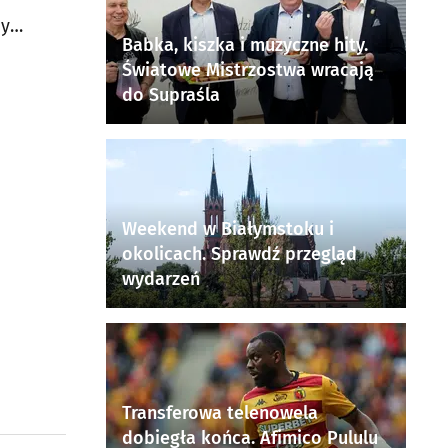
cy
Babka, kiszka i muzyczne hity.
Światowe Mistrzostwa wracają
do Supraśla
Weekend w Białymstoku i
okolicach. Sprawdź przegląd
wydarzeń
Transferowa telenowela
dobiegła końca. Afimico Pululu