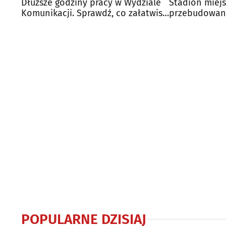
Dłuższe godziny pracy w Wydziale
Stadion miejs
Komunikacji. Sprawdź, co załatwisz
przebudowany
w środę
projekt
POPULARNE DZISIAJ