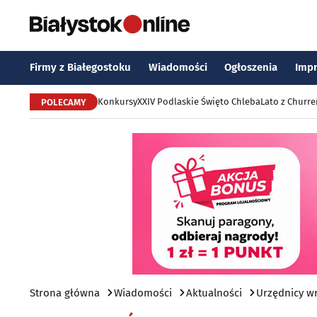
Firmy z Białegostoku
Wiadomości
Ogłoszenia
Imp
Konkursy
XXIV Podlaskie Święto Chleba
Lato z Churr
POLECAMY
Strona główna
Wiadomości
Aktualności
Urzędnicy wr