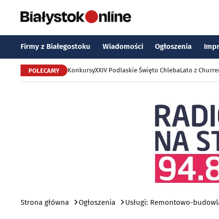
Firmy z Białegostoku
Wiadomości
Ogłoszenia
Imp
Konkursy
XXIV Podlaskie Święto Chleba
Lato z Churr
POLECAMY
Strona główna
Ogłoszenia
Usługi: Remontowo-budowla