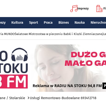
Imprezy
F
rezy
Kultura
Sport
Praca
Biznes
Nauka
Nierucho
eria MUNDO
Światowe Mistrzostwa w pieczeniu Babki i Kiszki Ziemniaczanej
Le
ne / Stolarskie
Usługi Remontowo-Budowlane 693412718