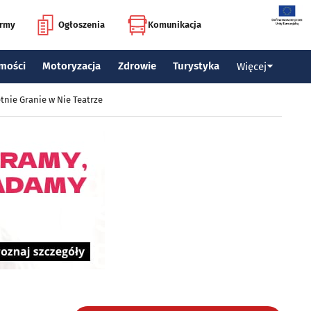
irmy
Ogłoszenia
Komunikacja
mości
Motoryzacja
Zdrowie
Turystyka
Więcej
tnie Granie w Nie Teatrze