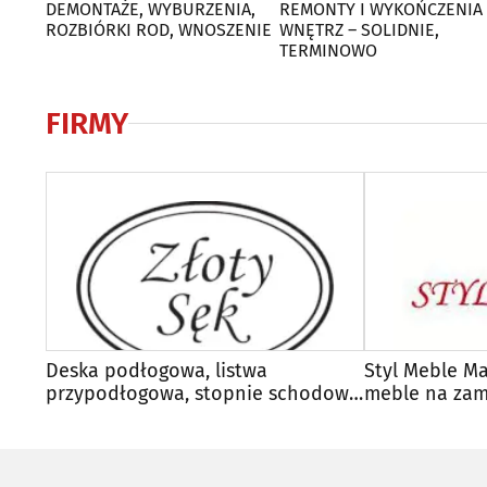
DEMONTAŻE, WYBURZENIA,
REMONTY I WYKOŃCZENIA
ROZBIÓRKI ROD, WNOSZENIE
WNĘTRZ – SOLIDNIE,
TERMINOWO
FIRMY
Deska podłogowa, listwa
Styl Meble Ma
przypodłogowa, stopnie schodowe
meble na zam
- Złoty Sęk
sypialnie