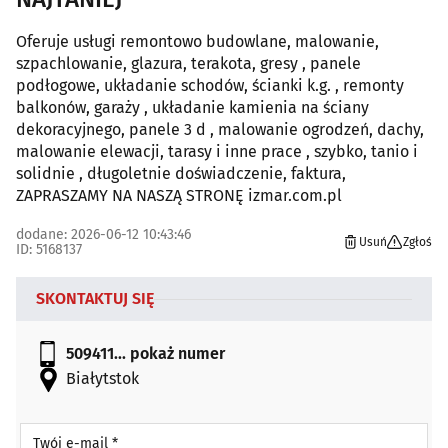
Oferuje usługi remontowo budowlane, malowanie,
szpachlowanie, glazura, terakota, gresy , panele
podłogowe, układanie schodów, ścianki k.g. , remonty
balkonów, garaży , układanie kamienia na ściany
dekoracyjnego, panele 3 d , malowanie ogrodzeń, dachy,
malowanie elewacji, tarasy i inne prace , szybko, tanio i
solidnie , długoletnie doświadczenie, faktura,
ZAPRASZAMY NA NASZĄ STRONĘ izmar.com.pl
dodane: 2026-06-12 10:43:46
Usuń
Zgłoś
ID: 5168137
SKONTAKTUJ SIĘ
509411...
pokaż numer
Białytstok
Twój e-mail *