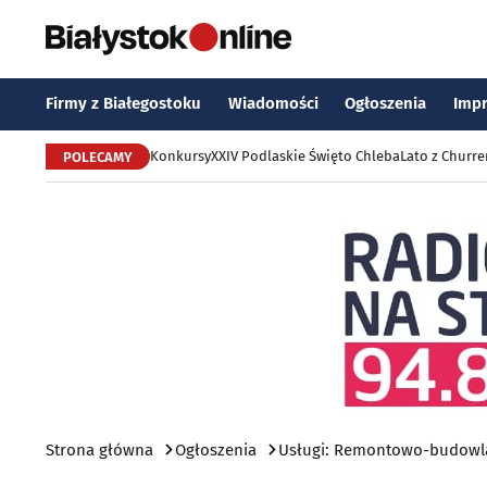
Firmy z Białegostoku
Wiadomości
Ogłoszenia
Imp
Konkursy
XXIV Podlaskie Święto Chleba
Lato z Churr
POLECAMY
Strona główna
Ogłoszenia
Usługi: Remontowo-budowla