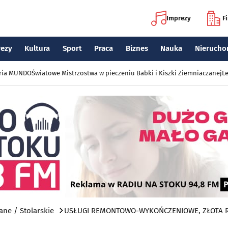
Imprezy
F
rezy
Kultura
Sport
Praca
Biznes
Nauka
Nierucho
eria MUNDO
Światowe Mistrzostwa w pieczeniu Babki i Kiszki Ziemniaczanej
Le
ne / Stolarskie
USŁUGI REMONTOWO-WYKOŃCZENIOWE, ZŁOTA 