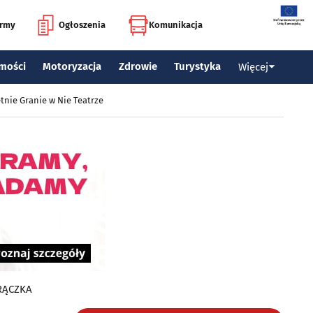
irmy
Ogłoszenia
Komunikacja
mości
Motoryzacja
Zdrowie
Turystyka
Więcej
tnie Granie w Nie Teatrze
RĄCZKA