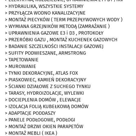
> HYDRAULIKA, WSZYSTKIE SYSTEMY
> PRZYŁĄCZA WODNO KANALIZACYJNE
> MONTAŻ PIECYKÓW ( TERM PRZEPŁYWOWYCH WODY )
> WYMIANA GRZEJNIKÓW METODĄ (ZAMRAŻANIE )
> UPRAWNIENIA GAZOWE E3 i D3 , PROTOKOŁY
> PRZERÓBKI GAZU , MONTAŻ KUCHENEK GAZOWYCH
> BADANIE SZCZELNOŚCI INSTALACJI GAZOWEJ
> SUFITY PODWIESZANE, ARMSTRONG
> TAPETOWANIE
> MUROWANIE
> TYNKI DEKORACYJNE, ATLAS FOX
> PIASKOWIEC, KAMIEŃ DEKORACYJNY
> ŚCIANKI DZIAŁOWE Z SUCHEGO TYNKU
> TARASY, HYDROIZOLACJE, WYLEWKI
> DOCIEPLENIA DOMÓW , ELEWACJE
> IZOLACJA FOLIĄ KUBEŁKOWĄ DOMÓW
> ADAPTACJE PODDASZY
> PANELE PODŁOGOWE, PODŁOGI
> MONTAŻ DRZWI OKIEN PARAPETÓW
> MONTAŻ MEBLI ( IKEA )