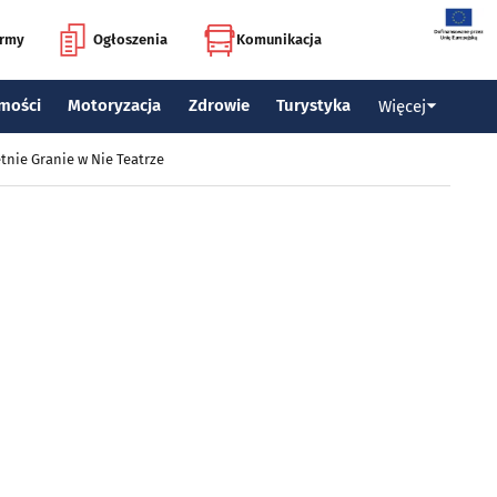
irmy
Ogłoszenia
Komunikacja
mości
Motoryzacja
Zdrowie
Turystyka
Więcej
tnie Granie w Nie Teatrze