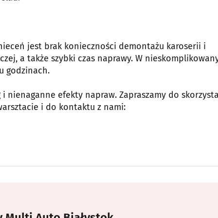
eceń jest brak konieczności demontażu karoserii i
czej, a także szybki czas naprawy. W nieskomplikowan
u godzinach.
i nienaganne efekty napraw. Zapraszamy do skorzyst
rsztacie i do kontaktu z nami:
 Multi Auto Białystok