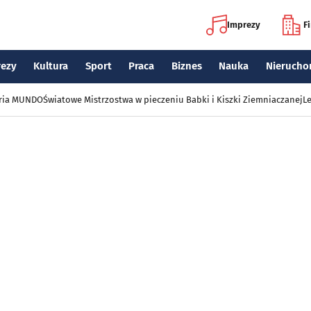
Imprezy
F
rezy
Kultura
Sport
Praca
Biznes
Nauka
Nierucho
eria MUNDO
Światowe Mistrzostwa w pieczeniu Babki i Kiszki Ziemniaczanej
Le