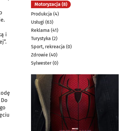
Motoryzacja
(8)
o
Produkcja
(4)
e.
Usługi
(63)
Reklama
(41)
ą i
Turystyka
(2)
j”.
Sport, rekreacja
(0)
Zdrowie
(40)
Sylwester
(0)
todę
. Do
ego
ęciu