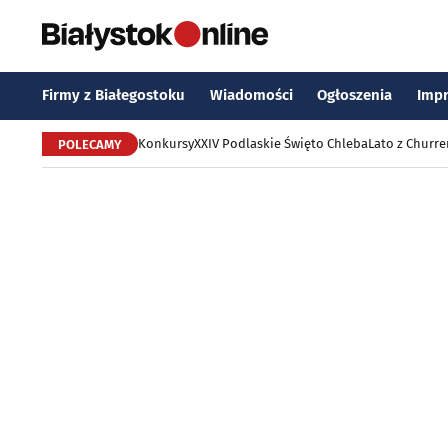
Firmy z Białegostoku
Wiadomości
Ogłoszenia
Imp
Konkursy
XXIV Podlaskie Święto Chleba
Lato z Churr
POLECAMY