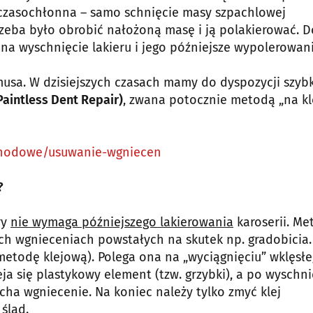
 czasochłonna – samo schnięcie masy szpachlowej
zeba było obrobić nałożoną masę i ją polakierować. D
 na wyschnięcie lakieru i jego późniejsze wypolerowani
usa. W dzisiejszych czasach mamy do dyspozycji szybk
Paintless Dent Repair)
, zwana potocznie metodą „na kle
chodowe/usuwanie-wgniecen
?
ry
nie wymaga późniejszego lakierowania
karoserii. Me
kich wgnieceniach powstałych na skutek np. gradobicia
etodę klejową). Polega ona na „wyciągnięciu” wklęsł
a się plastykowy element (tzw. grzybki), a po wyschni
ycha wgniecenie. Na koniec należy tylko zmyć klej
ślad.