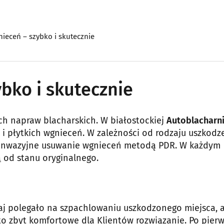
ieceń – szybko i skutecznie
bko i skutecznie
ch napraw blacharskich. W białostockiej
Autoblacharn
i płytkich wgnieceń. W zależności od rodzaju uszkodz
ezinwazyjne usuwanie wgnieceń metodą PDR. W każdym
a
od stanu oryginalnego.
j polegało na szpachlowaniu uszkodzonego miejsca, 
to zbyt komfortowe dla Klientów rozwiązanie. Po pierw