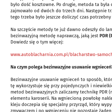
było dość kosztowne. Po drugie, metoda ta była
zajmowało od dwóch do trzech dni. Następnie tr
tego trzeba było jeszcze doliczyć czas potrzebny
Na szczęście metody te już dawno odeszły do lam
bezinwazyjną metodę naprawczą, jaką jest
PDR (
Dowiedz się o tym więcej:
www.autoblacharnia.com.pl/blacharstwo-samo
Na czym polega bezinwazyjne usuwanie wgnieceń
Bezinwazyjne usuwanie wgnieceń to sposób, któ
tę wykorzystuje się przy pojedynczych i niewiel
metod bezinwazyjnych zaliczamy technikę PDR (m
elementu karoserii. Na wgniecioną powłokę naklej
kleju doczepia się specjalny przyrząd, który wyp
zmywaczem i po wgnieceniu nie pozostaje żaden 