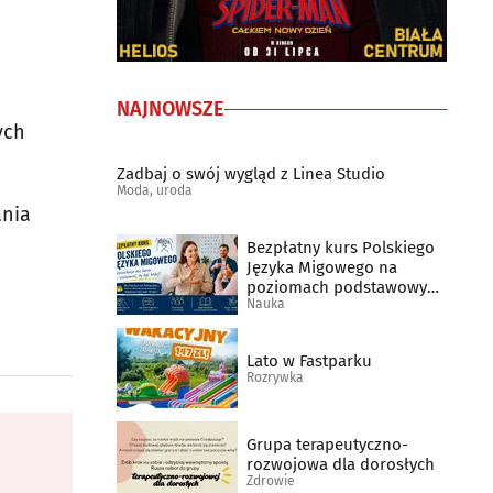
NAJNOWSZE
ych
Zadbaj o swój wygląd z Linea Studio
Moda, uroda
ania
Bezpłatny kurs Polskiego
Języka Migowego na
poziomach podstawowym
Nauka
A1 i poziomie A2
Lato w Fastparku
Rozrywka
Grupa terapeutyczno-
rozwojowa dla dorosłych
Zdrowie