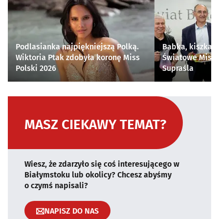
Podlasianka najpiękniejszą Polką.
Babka, kiszka i
Wiktoria Ptak zdobyła koronę Miss
Światowe Mistr
Polski 2026
Supraśla
MASZ CIEKAWY TEMAT?
Wiesz, że zdarzyło się coś interesującego w
Białymstoku lub okolicy? Chcesz abyśmy
o czymś napisali?
NAPISZ DO NAS