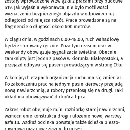
zostały wprowadzone w związku z pracami przy budowie
S19. Jak wyjaśnia wykonawca, nie było możliwości
wyznaczenia bezpiecznego objazdu w odpowiedniej
odległości od miejsca robót. Prace prowadzone są na
fragmencie o długości około 600 metrów.
W ciągu dnia, w godzinach 6.00–18.00, ruch wahadłowy
będzie sterowany ręcznie. Poza tym czasem oraz w
weekendy obowiązuje sygnalizacja świetlna. Obecnie
zamknięty jest jeden z pasów w kierunku Białegostoku, a
przejazd odbywa się pasem prowadzącym w stronę Ełku.
W kolejnych etapach organizacja ruchu ma się zmieniać.
Po zakończeniu prac na jednym pasie kierowcy przejadą
nową nawierzchnią, a roboty przeniosą się na drugi. Taki
układ ma obowiązywać do końca lipca.
Zakres robót obejmuje m.in. rozbiórkę starej nawierzchni,
wzmocnienie konstrukcji drogi i ułożenie nowej warstwy
asfaltu. Wzdłuż odcinka powstaje także ścieżka pieszo-
rowerowa oraz nowe zjazdy do posesji.