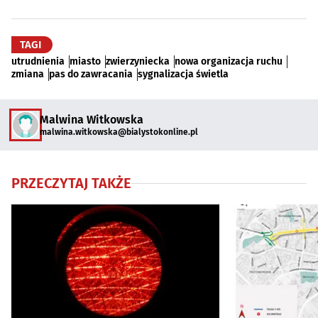
TAGI
utrudnienia
miasto
zwierzyniecka
nowa organizacja ruchu
zmiana
pas do zawracania
sygnalizacja świetla
Malwina Witkowska
malwina.witkowska@bialystokonline.pl
PRZECZYTAJ TAKŻE