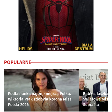
POPULARNE
Podlasianka najpiękniejszą Polką.
Babka, kiszka i
Wiktoria Ptak zdobyła koronę Miss
Światowe Mistr
Polski 2026
Supraśla