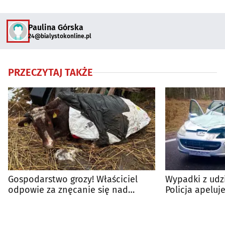
Paulina Górska
24@bialystokonline.pl
PRZECZYTAJ TAKŻE
Gospodarstwo grozy! Właściciel
Wypadki z udzi
odpowie za znęcanie się nad
Policja apeluj
zwierzętami