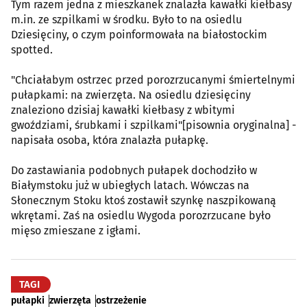
Tym razem jedna z mieszkanek znalazła kawałki kiełbasy
m.in. ze szpilkami w środku. Było to na osiedlu
Dziesięciny, o czym poinformowała na białostockim
spotted.
"Chciałabym ostrzec przed porozrzucanymi śmiertelnymi
pułapkami: na zwierzęta. Na osiedlu dziesięciny
znaleziono dzisiaj kawałki kiełbasy z wbitymi
gwoździami, śrubkami i szpilkami"[pisownia oryginalna] -
napisała osoba, która znalazła pułapkę.
Do zastawiania podobnych pułapek dochodziło w
Białymstoku już w ubiegłych latach. Wówczas na
Słonecznym Stoku ktoś zostawił szynkę naszpikowaną
wkrętami. Zaś na osiedlu Wygoda porozrzucane było
mięso zmieszane z igłami.
TAGI
pułapki
zwierzęta
ostrzeżenie