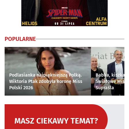
POPULARNE
Podlasianka najpiękniejszą Polką.
Babka, kiszka i
Wiktoria Ptak zdobyła koronę Miss
Światowe Mistr
Polski 2026
Supraśla
MASZ CIEKAWY TEMAT?