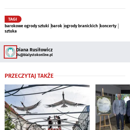
TAGI
barokowe ogrody sztuki
barok
ogrody branickich
koncerty
sztuka
Diana Rusiłowicz
24@bialystokonline.pl
PRZECZYTAJ TAKŻE