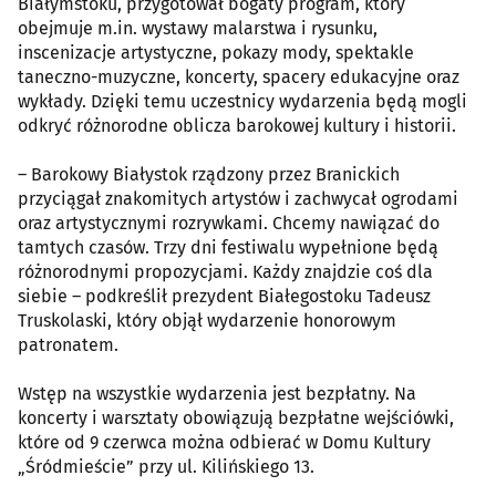
Białymstoku, przygotował bogaty program, który
obejmuje m.in. wystawy malarstwa i rysunku,
inscenizacje artystyczne, pokazy mody, spektakle
taneczno-muzyczne, koncerty, spacery edukacyjne oraz
wykłady. Dzięki temu uczestnicy wydarzenia będą mogli
odkryć różnorodne oblicza barokowej kultury i historii.
– Barokowy Białystok rządzony przez Branickich
przyciągał znakomitych artystów i zachwycał ogrodami
oraz artystycznymi rozrywkami. Chcemy nawiązać do
tamtych czasów. Trzy dni festiwalu wypełnione będą
różnorodnymi propozycjami. Każdy znajdzie coś dla
siebie – podkreślił prezydent Białegostoku Tadeusz
Truskolaski, który objął wydarzenie honorowym
patronatem.
Wstęp na wszystkie wydarzenia jest bezpłatny. Na
koncerty i warsztaty obowiązują bezpłatne wejściówki,
które od 9 czerwca można odbierać w Domu Kultury
„Śródmieście” przy ul. Kilińskiego 13.