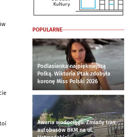
ców
POPULARNE
Podlasianka najpiękniejszą
Polką. Wiktoria Ptak zdobyła
koronę Miss Polski 2026
cie
Awaria wodociągu. Zmiany tras
toi
autobusów BKM na ul.