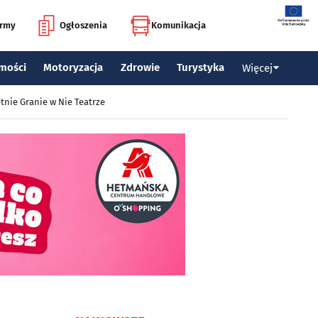
irmy
Ogłoszenia
Komunikacja
mości
Motoryzacja
Zdrowie
Turystyka
Więcej
tnie Granie w Nie Teatrze