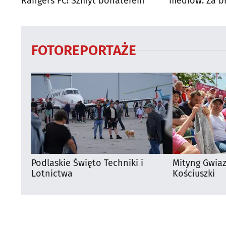
Rangers FC! Szmyt bohaterem
mediów. Za b
kary
FOTOREPORTAŻE
Podlaskie Święto Techniki i
Mityng Gwia
Lotnictwa
Kościuszki