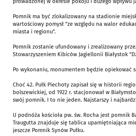
prowadzonej w okresie pokoju i dużego wpływu j
Pomnik ma być zlokalizowany na stadionie miejs
wartościowy pomysł "ze względu na walor eduka
miasta i regionu".
Pomnik zostanie ufundowany i zrealizowany prze
Stowarzyszeniem Kibiców Jagiellonii Białystok "Dz
Po wykonaniu, monumentem będzie opiekować się
Choć 42. Pułk Piechoty zapisał się w historii reg
bolszewickiej, od 1922 r. stacjonował w Białymst
swój pomnik. I to nie jeden. Najstarszy i najbardz
U podnóża kościoła pw. św. Rocha jest pomnik Ba
Traugutta znajduje się tablica upamiętniająca mie
jeszcze Pomnik Synów Pułku.