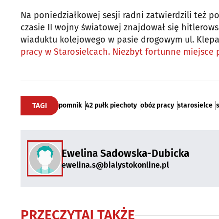
Na poniedziałkowej sesji radni zatwierdzili też
czasie II wojny światowej znajdował się hitlerows
wiaduktu kolejowego w pasie drogowym ul. Klepac
pracy w Starosielcach. Niezbyt fortunne miejsce 
TAGI
pomnik
42 pułk piechoty
obóz pracy
starosielce
Ewelina Sadowska-Dubicka
ewelina.s@bialystokonline.pl
PRZECZYTAJ TAKŻE