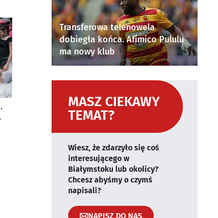
Transferowa telenowela
dobiegła końca. Afimico Pululu
ma nowy klub
MASZ CIEKAWY
.
TEMAT?
Wiesz, że zdarzyło się coś
interesującego w
Białymstoku lub okolicy?
Chcesz abyśmy o czymś
napisali?
NAPISZ DO NAS