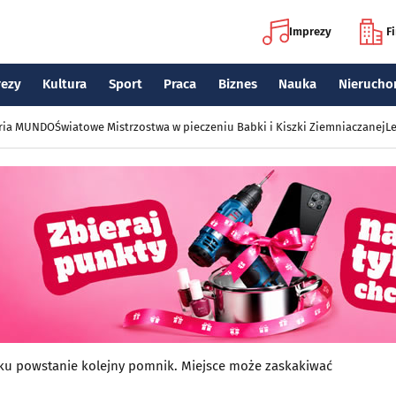
Imprezy
F
rezy
Kultura
Sport
Praca
Biznes
Nauka
Nierucho
eria MUNDO
Światowe Mistrzostwa w pieczeniu Babki i Kiszki Ziemniaczanej
Le
ku powstanie kolejny pomnik. Miejsce może zaskakiwać