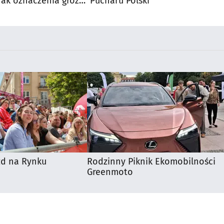
rak oznaczenia grożą
Pucharu Polski
zd na Rynku
Rodzinny Piknik Ekomobilności
Greenmoto