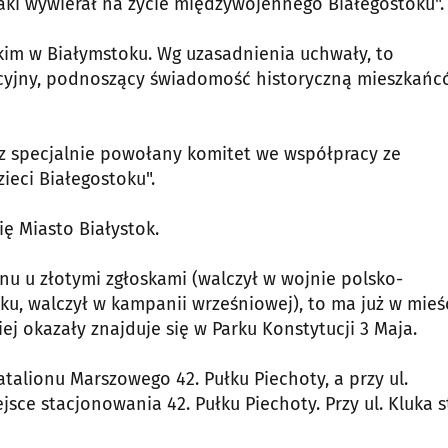
aki wywierał na życie międzywojennego Białegostoku".
kim w Białymstoku. Wg uzasadnienia uchwały, to
cyjny, podnoszący świadomość historyczną mieszkań
z specjalnie powołany komitet we współpracy ze
ieci Białegostoku".
 Miasto Białystok.
ionu u złotymi zgłoskami (walczył w wojnie polsko-
oku, walczył w kampanii wrześniowej), to ma już w mieś
iej okazały znajduje się w Parku Konstytucji 3 Maja.
talionu Marszowego 42. Pułku Piechoty, a przy ul.
jsce stacjonowania 42. Pułku Piechoty. Przy ul. Kluka s