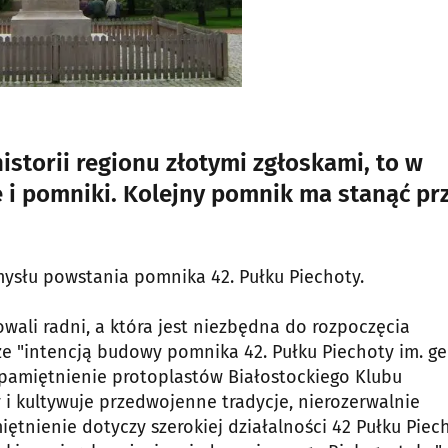
historii regionu złotymi zgłoskami, to w
e i pomniki. Kolejny pomnik ma stanąć pr
mysłu powstania pomnika 42. Pułku Piechoty.
wali radni, a która jest niezbędna do rozpoczęcia
"intencją budowy pomnika 42. Pułku Piechoty im. ge
pamiętnienie protoplastów Białostockiego Klubu
y i kultywuje przedwojenne tradycje, nierozerwalnie
iętnienie dotyczy szerokiej działalności 42 Pułku Piec