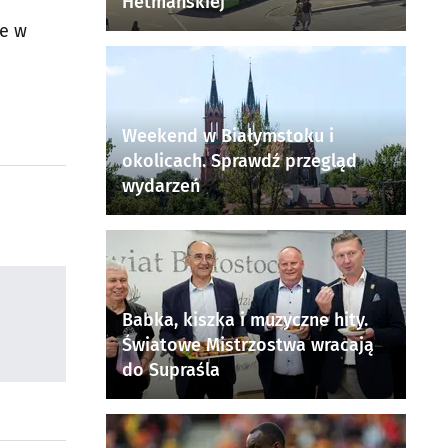
Hetmańskiej
ie w
Weekend w Białymstoku i
okolicach. Sprawdź przegląd
wydarzeń
Babka, kiszka i muzyczne hity.
Światowe Mistrzostwa wracają
do Supraśla