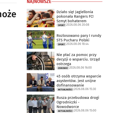
NAJNOWSZE
może
Działo się! Jagiellonia
pokonała Rangers FC!
Szmyt bohaterem
2026.08.06 20:08
SPORT
Rozlosowano pary I rundy
STS Pucharu Polski
2026.08.06 18:44
SPORT
Nie płać za pomoc przy
decyzji o wsparciu. Urząd
ostrzega
2026.08.06 16:00
ZDROWIE
45 osób otrzyma wsparcie
asystentów. Jest unijne
dofinansowanie
2026.08.06 15:30
AKTUALNOŚCI
Rusza przebudowa drogi
Ogrodniczki -
Nowodworce
2026.08.06 15:00
AKTUALNOŚCI