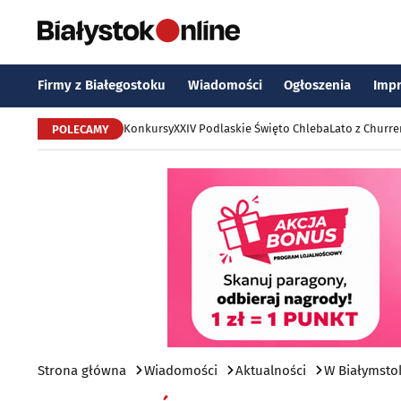
Firmy z Białegostoku
Wiadomości
Ogłoszenia
Imp
Konkursy
XXIV Podlaskie Święto Chleba
Lato z Churr
POLECAMY
Strona główna
Wiadomości
Aktualności
W Białymsto