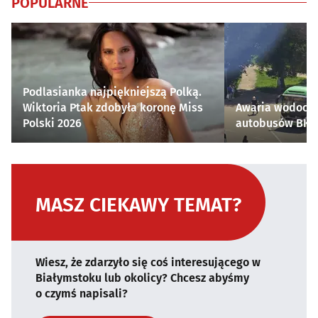
POPULARNE
Podlasianka najpiękniejszą Polką.
Wiktoria Ptak zdobyła koronę Miss
Awaria wodocią
Polski 2026
autobusów BKM 
MASZ CIEKAWY TEMAT?
Wiesz, że zdarzyło się coś interesującego w
Białymstoku lub okolicy? Chcesz abyśmy
o czymś napisali?