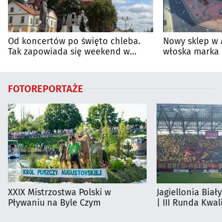
Od koncertów po święto chleba.
Nowy sklep w 
Tak zapowiada się weekend w
włoska marka 
regionie
Białymstoku
FOTOREPORTAŻE
XXIX Mistrzostwa Polski w
Jagiellonia Biał
Pływaniu na Byle Czym
| III Runda Kwali