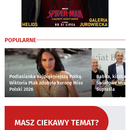
POPULARNE
Podlasianka najpiękniejszą Polką.
Babka, kiszka i
Wiktoria Ptak zdobyła koronę Miss
Światowe Mistr
Polski 2026
Supraśla
MASZ CIEKAWY TEMAT?