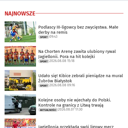
NAJNOWSZE
Podlascy III-ligowcy bez zwycięstwa. Małe
derby na remis
09:43
SPORT
Na Chorten Arenę zawita ulubiony rywal
Jagiellonii. Pora na hit kolejki
2026.08.08 15:18
SPORT
Udało się! Kibice zebrali pieniądze na mural
Żubrów Białystok
2026.08.08 09:16
SPORT
Kolejne osoby nie wjechały do Polski.
Kontrole na granicy z Litwą trwają
2026.08.07 17:30
AKTUALNOŚCI
Jagiellonia przekłada swój ligowy mecz