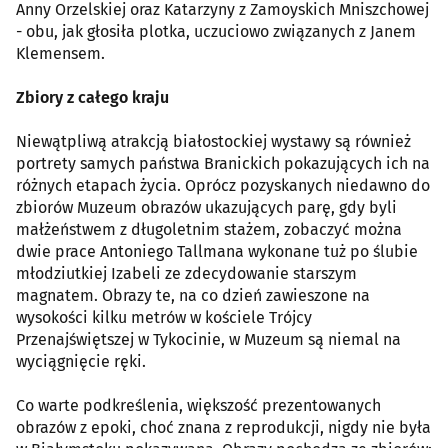
Anny Orzelskiej oraz Katarzyny z Zamoyskich Mniszchowej
- obu, jak głosiła plotka, uczuciowo związanych z Janem
Klemensem.
Zbiory z całego kraju
Niewątpliwą atrakcją białostockiej wystawy są również
portrety samych państwa Branickich pokazujących ich na
różnych etapach życia. Oprócz pozyskanych niedawno do
zbiorów Muzeum obrazów ukazujących parę, gdy byli
małżeństwem z długoletnim stażem, zobaczyć można
dwie prace Antoniego Tallmana wykonane tuż po ślubie
młodziutkiej Izabeli ze zdecydowanie starszym
magnatem. Obrazy te, na co dzień zawieszone na
wysokości kilku metrów w kościele Trójcy
Przenajświętszej w Tykocinie, w Muzeum są niemal na
wyciągnięcie ręki.
Co warte podkreślenia, większość prezentowanych
obrazów z epoki, choć znana z reprodukcji, nigdy nie była