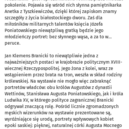
pokolenie. Pojawia się wśród nich słynna pamiętnikarka
Anetka z Tyszkiewiczów, dzięki której zapiskom znamy
szczegóły z życia białostockiego dworu. Zaś dla
miłośników militarnych talentów księcia Józefa
Poniatowskiego niewątpliwą gratką będzie jego
młodzieńczy portret: bez słynnego wąsa, a za to w...
peruce.
Jan Klemens Branicki to niewątpliwie jedna z
najważniejszych postaci w krajobrazie politycznym XVIII-
wiecznej Rzeczypospolitej. Jego żona z kolei, wraz ze
wstąpieniem przez brata na tron, weszła w skład rodziny
królewskiej. Na wystawie nie mogło więc zabraknąć
portretów władców: obu królów Augustów z dynastii
Wettinów, Stanisława Augusta Poniatowskiego, jak i króla
Ludwika XV, w którego polityce zagranicznej Branicki
odgrywał znaczącą rolę. Pośród licznie zgromadzonych
męskich wizerunków na wystawie prezentowane są,
wyróżniające się urodą, portrety wpływowych kobiet
epoki saskiej: pięknej, naturalnej córki Augusta Mocnego