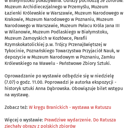
w Białymstoku pokazywana. Obrazy pochodzą ze zbiorów:
Muzeum Archidiecezjalnego w Przemyślu, Muzeum
Łazienki Królewskie w Warszawie, Muzeum Narodowego w
Krakowie, Muzeum Narodowego w Poznaniu, Muzeum
Narodowego w Warszawie, Muzeum Pałacu Króla Jana III
w Wilanowie, Muzeum Podlaskiego w Białymstoku,
Muzeum Zamoyskich w Kozłówce, Parafii
Rzymskokatolickiej p.w. Trójcy Przenajświętszej w
Tykocinie, Poznańskiego Towarzystwa Przyjaciół Nauk, w
depozycie w Muzeum Narodowym w Poznaniu, Zamku
Królewskiego na Wawelu - Państwowe Zbiory Sztuki.
Oprowadzanie po wystawie odbędzie się w niedzielę
(7.07) o godz. 11.00. Poprowadzi je autorka ekspozycji -
historyk sztuki Anna Dąbrowska. Obowiązuje bilet wstępu
na wystawę.
Zobacz też:
W kręgu Branickich - wystawa w Ratuszu
Więcej o wystawie:
Prawdziwe wydarzenie. Do Ratusza
zjechały obrazy z polskich zbiorów