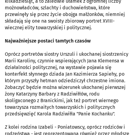
kilkadziesiąt, a to zaledwie ułamek z ogromnej liczby
możnowładców, szlachty i duchowieństwa, które
przewinęły się przez życie obojga małżonków, niemniej
składają się one na swoisty zbiorowy portret XVIII-
wiecznej elity towarzyskiej i politycznej.
Najważniejsze postaci tamtych czasów
Oprócz portretów siostry Urszuli i ukochanej siostrzenicy
Marii Karoliny, czynnie wspierających Jana Klemensa w
działalności politycznej, na wystawie pojawia się
konterfekt słynnego dziada Jan Kazimierza Sapiehy, po
którym przyszły hetman odziedziczył chrzestne imiona.
Zobaczyć będzie można wizerunek ukochanej pierwszej
żony Katarzyny Barbary z Radziwiłłów, rodu
skoligaconego z Branickimi, jak też portret wiernego
towarzysza rozmaitych towarzyskich i politycznych
przedsięwzięć Karola Radziwiłła "Panie Kochanku".
Z kolei rodzina Izabeli - Poniatowscy, oprócz rodziców i
rodzeństwa - jest reprezentowana również przez młodsze