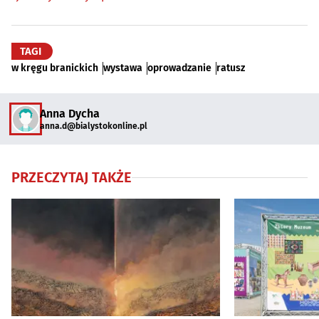
TAGI
w kręgu branickich
wystawa
oprowadzanie
ratusz
Anna Dycha
anna.d@bialystokonline.pl
PRZECZYTAJ TAKŻE