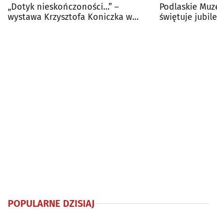
„Dotyk nieskończoności…” –
Podlaskie Muz
wystawa Krzysztofa Koniczka w
świętuje jubil
białostockim ratuszu
Rynku Kościus
POPULARNE DZISIAJ