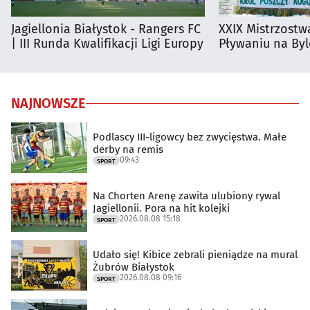
Jagiellonia Białystok - Rangers FC
XXIX Mistrzostw
| III Runda Kwalifikacji Ligi Europy
Pływaniu na By
NAJNOWSZE
Podlascy III-ligowcy bez zwycięstwa. Małe
derby na remis
09:43
SPORT
Na Chorten Arenę zawita ulubiony rywal
Jagiellonii. Pora na hit kolejki
2026.08.08 15:18
SPORT
Udało się! Kibice zebrali pieniądze na mural
Żubrów Białystok
2026.08.08 09:16
SPORT