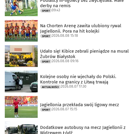
Podlascy III-ligowcy bez zwycięstwa. Małe
derby na remis
09:43
SPORT
Na Chorten Arenę zawita ulubiony rywal
Jagiellonii. Pora na hit kolejki
2026.08.08 15:18
SPORT
Udało się! Kibice zebrali pieniądze na mural
Żubrów Białystok
2026.08.08 09:16
SPORT
Kolejne osoby nie wjechały do Polski.
Kontrole na granicy z Litwą trwają
2026.08.07 17:30
AKTUALNOŚCI
Jagiellonia przekłada swój ligowy mecz
2026.08.07 15:15
SPORT
Dodatkowe autobusy na mecz Jagiellonii z
Widzewem Łódź