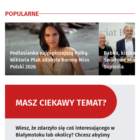
POPULARNE
Podlasianka najpiękniejszą Polką.
Babka, kiszka i
Wiktoria Ptak zdobyła koronę Miss
Światowe Mistr
Polski 2026
Supraśla
MASZ CIEKAWY TEMAT?
Wiesz, że zdarzyło się coś interesującego w
Białymstoku lub okolicy? Chcesz abyśmy