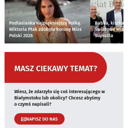
Podlasianka najpiękniejszą Polką.
Babka, kiszka i
Wiktoria Ptak zdobyła koronę Miss
Światowe Mistr
Polski 2026
Supraśla
MASZ CIEKAWY TEMAT?
Wiesz, że zdarzyło się coś interesującego w
Białymstoku lub okolicy? Chcesz abyśmy
o czymś napisali?
NAPISZ DO NAS