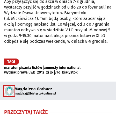
Aby przyłączyć się do akcji w dniach 7-8 grudnia,
wystarczy przyjść w godzinach od 8 do 20 do foyer auli na
Wydziale Prawa Uniwersytetu w Białymstoku
(ul. Mickiewicza 1). Tam będą osoby, które zapoznają z
akcją i pomogą napisać list. Co więcej, od 3 do 7 grudnia
maraton odbywa się w siedzibie V LO przy ul. Miodowej 5
w godz. 9-15.30, natomiast akcja pisania listów w XI LO
odbędzie się podczas weekendu, w dniach 8-9 grudnia.
TAGI
maraton pisania listów
amnesty international
wydział prawa uwb
2012
xi lo
v lo
białystok
Magdalena Gorbacz
magda.g@bialystokonline.pl
PRZECZYTAJ TAKŻE