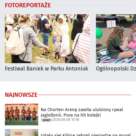
FOTOREPORTAŻE
Festiwal Baniek w Parku Antoniuk
Ogólnopolski D
NAJNOWSZE
Na Chorten Arenę zawita ulubiony rywal
Jagiellonii. Pora na hit kolejki
2026.08.08 15:18
SPORT
Udało się! Kibice zebrali pieniądze na mural