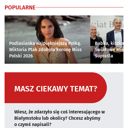
POPULARNE
Podlasianka najpiękniejszą Polką.
Babka, kiszka i
Wiktoria Ptak zdobyła koronę Miss
Światowe Mistr
Polski 2026
Supraśla
MASZ CIEKAWY TEMAT?
Wiesz, że zdarzyło się coś interesującego w
Białymstoku lub okolicy? Chcesz abyśmy
o czymś napisali?