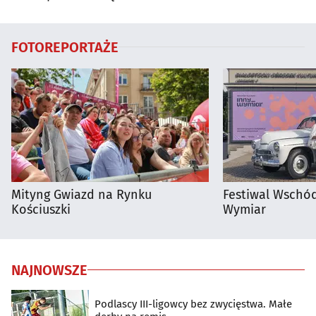
regionie
Białymstoku
FOTOREPORTAŻE
Mityng Gwiazd na Rynku
Festiwal Wschód
Kościuszki
Wymiar
NAJNOWSZE
Podlascy III-ligowcy bez zwycięstwa. Małe