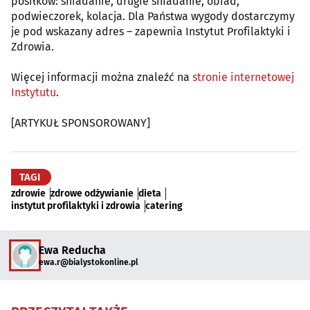
posiłków: śniadanie, drugie śniadanie, obiad,
podwieczorek, kolacja. Dla Państwa wygody dostarczymy
je pod wskazany adres – zapewnia Instytut Profilaktyki i
Zdrowia.
Więcej informacji można znaleźć na
stronie internetowej
Instytutu
.
[ARTYKUŁ SPONSOROWANY]
TAGI
zdrowie
zdrowe odżywianie
dieta
instytut profilaktyki i zdrowia
catering
Ewa Reducha
ewa.r@bialystokonline.pl