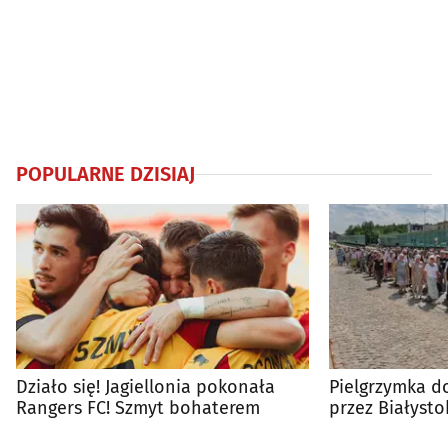
POPULARNE DZISIAJ
Działo się! Jagiellonia pokonała
Pielgrzymka do
Rangers FC! Szmyt bohaterem
przez Białysto
utrudnienia?