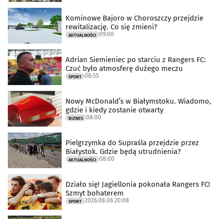
Kominowe Bajoro w Choroszczy przejdzie
rewitalizację. Co się zmieni?
09:00
AKTUALNOŚCI
Adrian Siemieniec po starciu z Rangers FC:
Czuć było atmosferę dużego meczu
08:55
SPORT
Nowy McDonald’s w Białymstoku. Wiadomo,
gdzie i kiedy zostanie otwarty
08:00
BIZNES
Pielgrzymka do Supraśla przejdzie przez
Białystok. Gdzie będą utrudnienia?
08:00
AKTUALNOŚCI
Działo się! Jagiellonia pokonała Rangers FC!
Szmyt bohaterem
2026.08.06 20:08
SPORT