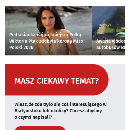
Podlasianka najpiękniejszą Polką.
Wiktoria Ptak zdobyła koronę Miss
Awaria wodocią
Polski 2026
autobusów BKM 
MASZ CIEKAWY TEMAT?
Wiesz, że zdarzyło się coś interesującego w
Białymstoku lub okolicy? Chcesz abyśmy
o czymś napisali?