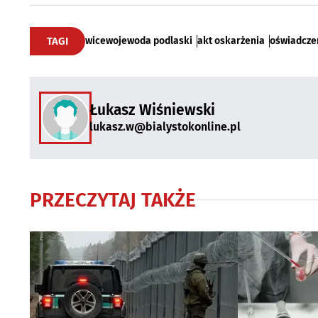
TAGI
wicewojewoda podlaski
akt oskarżenia
oświadcze
Łukasz Wiśniewski
lukasz.w@bialystokonline.pl
PRZECZYTAJ TAKŻE