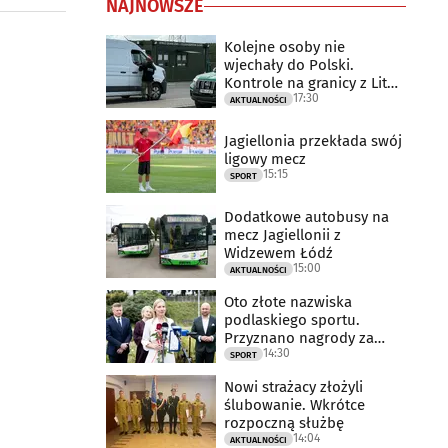
NAJNOWSZE
Kolejne osoby nie
wjechały do Polski.
Kontrole na granicy z Litwą
17:30
trwają
AKTUALNOŚCI
Jagiellonia przekłada swój
ligowy mecz
15:15
SPORT
Dodatkowe autobusy na
mecz Jagiellonii z
Widzewem Łódź
15:00
AKTUALNOŚCI
Oto złote nazwiska
podlaskiego sportu.
Przyznano nagrody za
14:30
2025 rok
SPORT
Nowi strażacy złożyli
ślubowanie. Wkrótce
rozpoczną służbę
14:04
AKTUALNOŚCI