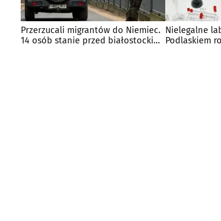
Przerzucali migrantów do Niemiec.
Nielegalne l
14 osób stanie przed białostockim
Podlaskiem r
sądem
ponad 700 kg