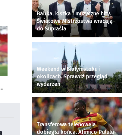
Babka, kiszka i muzyczne hity.
Światowe Mistrzostwa wracają
do Supraśla
Weekend w Białymstoku i
okolicach. Sprawdź przegląd
wydarzeń
Transferowa telenowela
dobiegła końca. Afimico Pululu