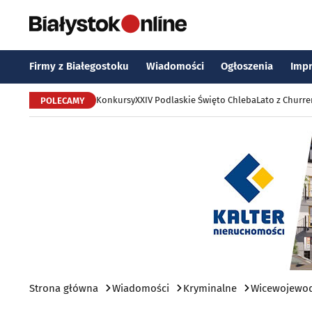
Firmy z Białegostoku
Wiadomości
Ogłoszenia
Imp
Konkursy
XXIV Podlaskie Święto Chleba
Lato z Churr
POLECAMY
Strona główna
Wiadomości
Kryminalne
Wicewojewoda