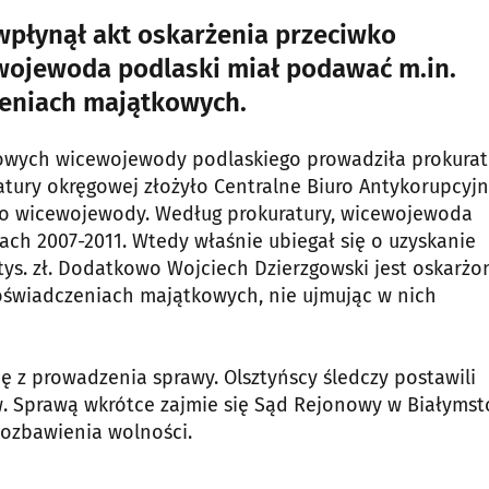
wpłynął akt oskarżenia przeciwko
wojewoda podlaski miał podawać m.in.
eniach majątkowych.
kowych wicewojewody podlaskiego prowadziła prokurat
atury okręgowej złożyło Centralne Biuro Antykorupcyjn
o wicewojewody. Według prokuratury, wicewojewoda
tach 2007-2011. Wtedy właśnie ubiegał się o uzyskanie
tys. zł. Dodatkowo Wojciech Dzierzgowski jest oskarżo
oświadczeniach majątkowych, nie ujmując w nich
ę z prowadzenia sprawy. Olsztyńscy śledczy postawili
. Sprawą wkrótce zajmie się Sąd Rejonowy w Białymst
pozbawienia wolności.