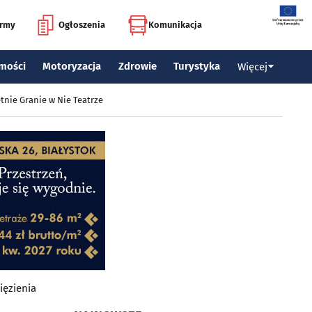
irmy
Ogłoszenia
Komunikacja
mości
Motoryzacja
Zdrowie
Turystyka
Więcej
tnie Granie w Nie Teatrze
ięzienia