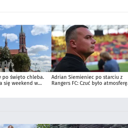
 po święto chleba.
Adrian Siemieniec po starciu z
a się weekend w
Rangers FC: Czuć było atmosferę
dużego meczu