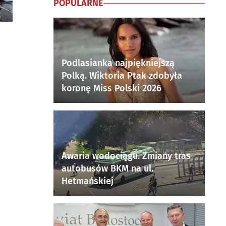
POPULARNE
Podlasianka najpiękniejszą
Polką. Wiktoria Ptak zdobyła
koronę Miss Polski 2026
Awaria wodociągu. Zmiany tras
autobusów BKM na ul.
Hetmańskiej