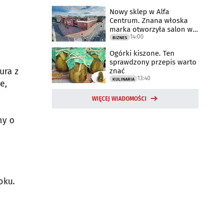
Nowy sklep w Alfa
Centrum. Znana włoska
marka otworzyła salon w
14:00
Białymstoku
BIZNES
Ogórki kiszone. Ten
sprawdzony przepis warto
ura z
znać
13:40
KULINARIA
e,
WIĘCEJ WIADOMOŚCI
ny o
oku.