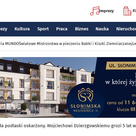
Imprezy
F
rezy
Kultura
Sport
Praca
Biznes
Nauka
Nierucho
eria MUNDO
Światowe Mistrzostwa w pieczeniu Babki i Kiszki Ziemniaczanej
Le
 podlaski oskarżony. Wojciechowi Dzierzgowskiemu grozi 5 lat w