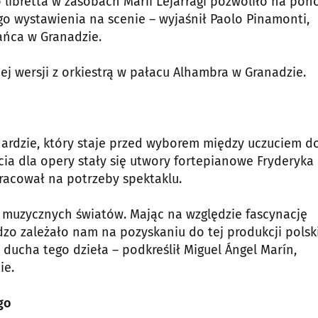
 libretta w zasobach Marii Lejárragi pozwoliło na po
go wystawienia na scenie – wyjaśnił Paolo Pinamonti,
ańca w Granadzie.
j wersji z orkiestrą w pałacu Alhambra w Granadzie.
rdzie, który staje przed wyborem między uczuciem d
ścia dla opery stały się utwory fortepianowe Fryderyka
racował na potrzeby spektaklu.
 muzycznych światów. Mając na względzie fascynację
zo zależało nam na pozyskaniu do tej produkcji polsk
 ducha tego dzieła – podkreślił Miguel Ángel Marín,
ie.
go