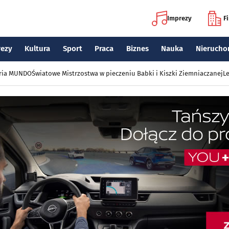
Imprezy
F
rezy
Kultura
Sport
Praca
Biznes
Nauka
Nierucho
eria MUNDO
Światowe Mistrzostwa w pieczeniu Babki i Kiszki Ziemniaczanej
Le