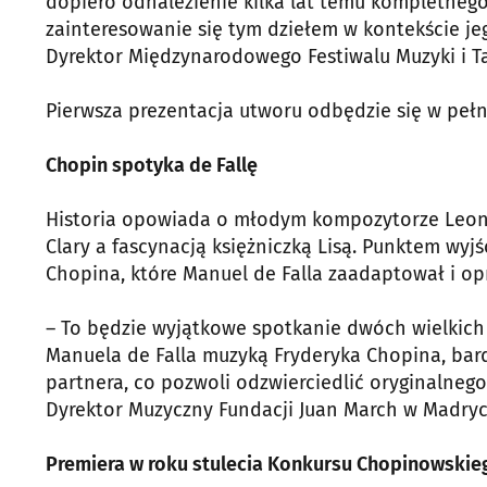
dopiero odnalezienie kilka lat temu kompletnego
zainteresowanie się tym dziełem w kontekście je
Dyrektor Międzynarodowego Festiwalu Muzyki i T
Pierwsza prezentacja utworu odbędzie się w pełne
Chopin spotyka de Fallę
Historia opowiada o młodym kompozytorze Leona
Clary a fascynacją księżniczką Lisą. Punktem wyj
Chopina, które Manuel de Falla zaadaptował i op
– To będzie wyjątkowe spotkanie dwóch wielkich
Manuela de Falla muzyką Fryderyka Chopina, bard
partnera, co pozwoli odzwierciedlić oryginalnego
Dyrektor Muzyczny Fundacji Juan March w Madryc
Premiera w roku stulecia Konkursu Chopinowskie