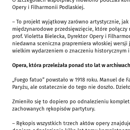
O szczegółach współpracy mówiono podczas konf
Opery i Filharmonii Podlaskiej.
– To projekt wyjątkowy zarówno artystycznie, jak
międzynarodowe przedsięwzięcie, które połączy
prof. Violetta Bielecka, Dyrektor Opery i Filharmo
niedawna sceniczna prapremiera włoskiej wersji 
wielkim wydarzeniem o znaczeniu historycznym 
Opera, która przeleżała ponad sto lat w archiwac
„Fuego fatuo” powstało w 1918 roku. Manuel de F
Paryżu, ale ostatecznie do tego nie doszło. Dzie
Zmieniło się to dopiero po odnalezieniu kompletn
zachowanych rękopisów partytury.
– Rękopis wszystkich trzech aktów opery znajduj