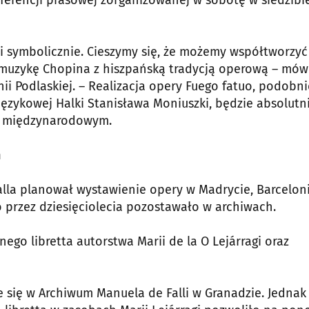
erencji prasowej zorganizowanej w sobotę w siedzibi
 i symbolicznie. Cieszymy się, że możemy współtworzyć
 muzykę Chopina z hiszpańską tradycją operową – mów
nii Podlaskiej. – Realizacja opery Fuego fatuo, podobni
językowej Halki Stanisława Moniuszki, będzie absolutn
i międzynarodowym.
h
alla planował wystawienie opery w Madrycie, Barceloni
ło przez dziesięciolecia pozostawało w archiwach.
ego libretta autorstwa Marii de la O Lejárragi oraz
e się w Archiwum Manuela de Falli w Granadzie. Jednak