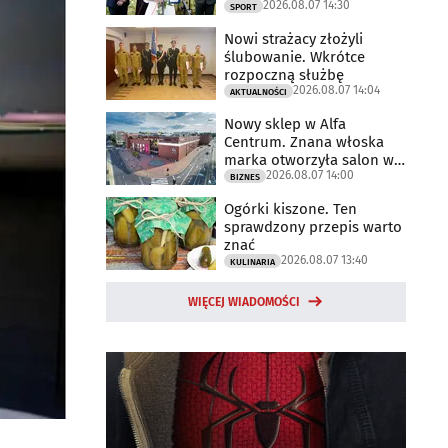
2026.08.07 14:30
2025 rok
SPORT
Nowi strażacy złożyli
ślubowanie. Wkrótce
rozpoczną służbę
2026.08.07 14:04
AKTUALNOŚCI
Nowy sklep w Alfa
Centrum. Znana włoska
marka otworzyła salon w
2026.08.07 14:00
Białymstoku
BIZNES
Ogórki kiszone. Ten
sprawdzony przepis warto
znać
2026.08.07 13:40
KULINARIA
WIĘCEJ WIADOMOŚCI