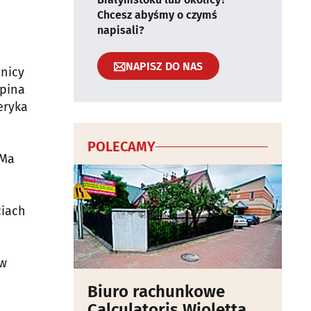
Chcesz abyśmy o czymś
napisali?
NAPISZ DO NAS
nicy
opina
eryka
POLECAMY
 Ma
ciach
ów
Biuro rachunkowe
Calculatoris Wioletta