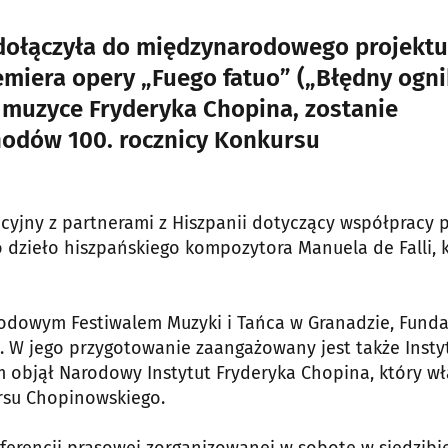
 dołączyła do międzynarodowego projektu
miera opery „Fuego fatuo” („Błędny ogni
a muzyce Fryderyka Chopina, zostanie
odów 100. rocznicy Konkursu
ncyjny z partnerami z Hiszpanii dotyczący współpracy 
To dzieło hiszpańskiego kompozytora Manuela de Falli, 
rodowym Festiwalem Muzyki i Tańca w Granadzie, Funda
a. W jego przygotowanie zaangażowany jest także Insty
m objął Narodowy Instytut Fryderyka Chopina, który wł
rsu Chopinowskiego.