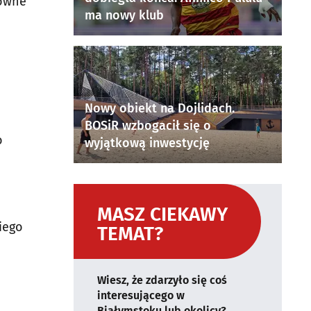
nowne
ma nowy klub
Nowy obiekt na Dojlidach.
BOSiR wzbogacił się o
o
wyjątkową inwestycję
MASZ CIEKAWY
iego
TEMAT?
Wiesz, że zdarzyło się coś
interesującego w
Białymstoku lub okolicy?