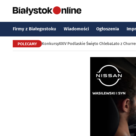
Firmy z Białegostoku
Wiadomości
Ogłoszenia
Imp
Konkursy
XXIV Podlaskie Święto Chleba
Lato z Churr
POLECAMY