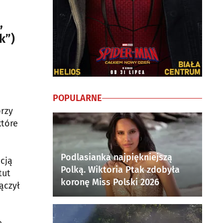
,
k”)
POPULARNE
przy
które
Podlasianka najpiękniejszą
cją
Polką. Wiktoria Ptak zdobyła
tut
koronę Miss Polski 2026
ączył