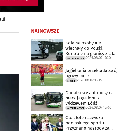
lli
NAJNOWSZE
Kolejne osoby nie
wjechały do Polski.
Kontrole na granicy z Litwą
2026.08.07 17:30
trwają
AKTUALNOŚCI
Jagiellonia przekłada swój
ligowy mecz
2026.08.07 15:15
SPORT
Dodatkowe autobusy na
mecz Jagiellonii z
Widzewem Łódź
2026.08.07 15:00
AKTUALNOŚCI
Oto złote nazwiska
podlaskiego sportu.
Przyznano nagrody za