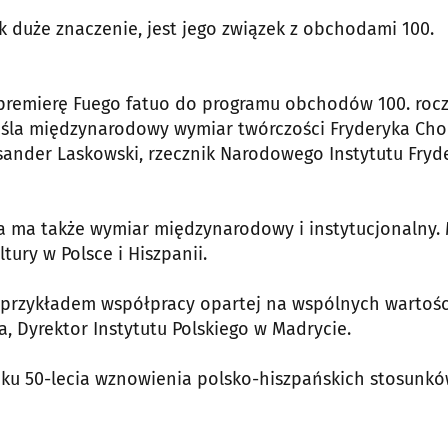
k duże znaczenie, jest jego związek z obchodami 100.
remierę Fuego fatuo do programu obchodów 100. rocz
śla międzynarodowy wymiar twórczości Fryderyka Ch
eksander Laskowski, rzecznik Narodowego Instytutu Fryd
ca ma także wymiar międzynarodowy i instytucjonalny.
ury w Polsce i Hiszpanii.
ym przykładem współpracy opartej na wspólnych wartoś
a, Dyrektor Instytutu Polskiego w Madrycie.
roku 50-lecia wznowienia polsko-hiszpańskich stosunk