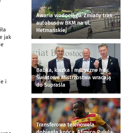
e
Awaria wodociągu. Zmiany tras
autobusów BKM na ul.
iła
Hetmańskiej
e jak
ie
Babka, kiszka i muzyczne hity.
Światowe Mistrzostwa wracają
e i
do Supraśla
Transferowa telenowela
dobiegła końca. Afimico Pululu