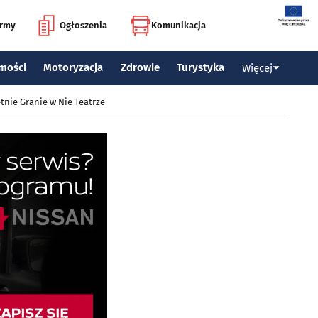
irmy
Ogłoszenia
Komunikacja
mości
Motoryzacja
Zdrowie
Turystyka
Więcej
tnie Granie w Nie Teatrze