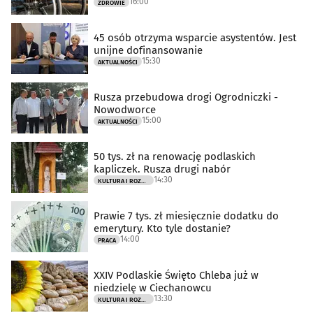
16:00
ZDROWIE
45 osób otrzyma wsparcie asystentów. Jest
unijne dofinansowanie
15:30
AKTUALNOŚCI
Rusza przebudowa drogi Ogrodniczki -
Nowodworce
15:00
AKTUALNOŚCI
50 tys. zł na renowację podlaskich
kapliczek. Rusza drugi nabór
14:30
KULTURA I ROZRYWKA
Prawie 7 tys. zł miesięcznie dodatku do
emerytury. Kto tyle dostanie?
14:00
PRACA
XXIV Podlaskie Święto Chleba już w
niedzielę w Ciechanowcu
13:30
KULTURA I ROZRYWKA