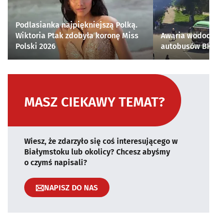
Podlasianka najpiękniejszą Polką.
Wiktoria Ptak zdobyła koronę Miss
Awaria wodocią
Polski 2026
autobusów BKM 
MASZ CIEKAWY TEMAT?
Wiesz, że zdarzyło się coś interesującego w
Białymstoku lub okolicy? Chcesz abyśmy
o czymś napisali?
NAPISZ DO NAS