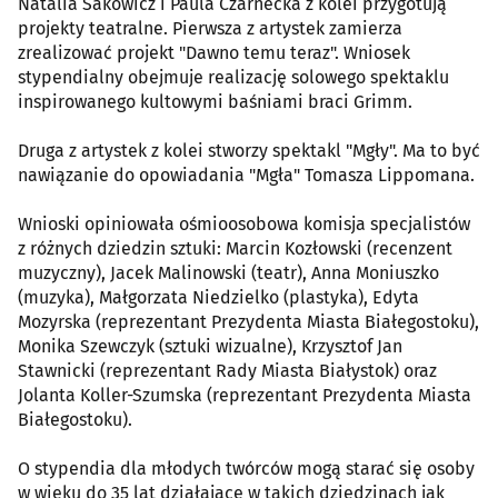
Natalia Sakowicz i Paula Czarnecka z kolei przygotują
projekty teatralne. Pierwsza z artystek zamierza
zrealizować projekt "Dawno temu teraz". Wniosek
stypendialny obejmuje realizację solowego spektaklu
inspirowanego kultowymi baśniami braci Grimm.
Druga z artystek z kolei stworzy spektakl "Mgły". Ma to być
nawiązanie do opowiadania "Mgła" Tomasza Lippomana.
Wnioski opiniowała ośmioosobowa komisja specjalistów
z różnych dziedzin sztuki: Marcin Kozłowski (recenzent
muzyczny), Jacek Malinowski (teatr), Anna Moniuszko
(muzyka), Małgorzata Niedzielko (plastyka), Edyta
Mozyrska (reprezentant Prezydenta Miasta Białegostoku),
Monika Szewczyk (sztuki wizualne), Krzysztof Jan
Stawnicki (reprezentant Rady Miasta Białystok) oraz
Jolanta Koller-Szumska (reprezentant Prezydenta Miasta
Białegostoku).
O stypendia dla młodych twórców mogą starać się osoby
w wieku do 35 lat działające w takich dziedzinach jak