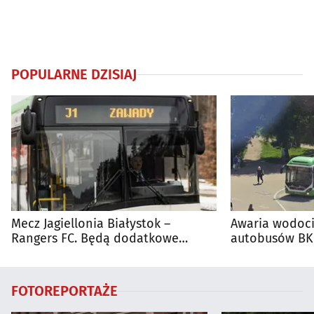
POPULARNE DZISIAJ
Mecz Jagiellonia Białystok –
Awaria wodoci
Rangers FC. Będą dodatkowe
autobusów BKM
autobusy dla kibiców
FOTOREPORTAŻE