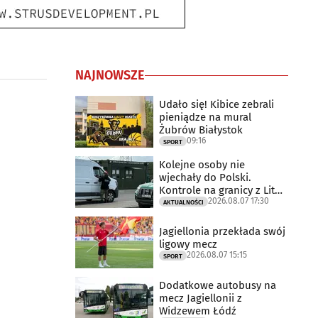
NAJNOWSZE
Udało się! Kibice zebrali
pieniądze na mural
Żubrów Białystok
09:16
SPORT
Kolejne osoby nie
wjechały do Polski.
Kontrole na granicy z Litwą
2026.08.07 17:30
trwają
AKTUALNOŚCI
Jagiellonia przekłada swój
ligowy mecz
2026.08.07 15:15
SPORT
Dodatkowe autobusy na
mecz Jagiellonii z
Widzewem Łódź