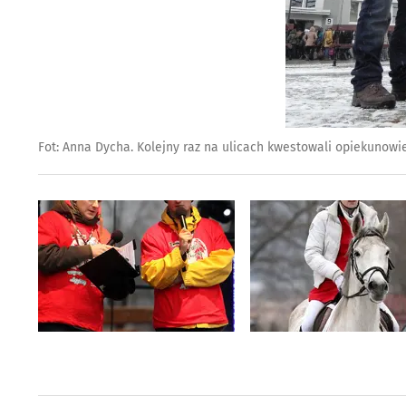
Fot: Anna Dycha. Kolejny raz na ulicach kwestowali opiekunowie