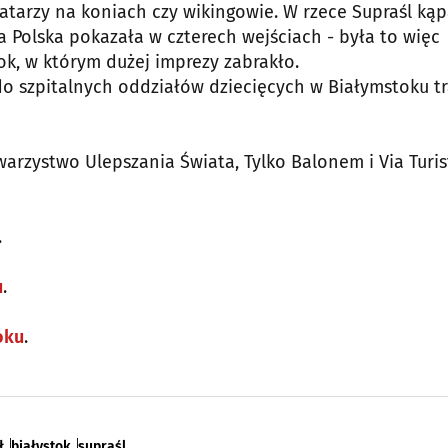
atarzy na koniach czy wikingowie. W rzece Supraśl kąp
ja Polska pokazała w czterech wejściach - była to więc
ok, w którym dużej imprezy zabrakło.
do szpitalnych oddziałów dziecięcych w Białymstoku tr
arzystwo Ulepszania Świata, Tylko Balonem i Via Turis
.
u
.
oku
.
ł
białystok
supraśl