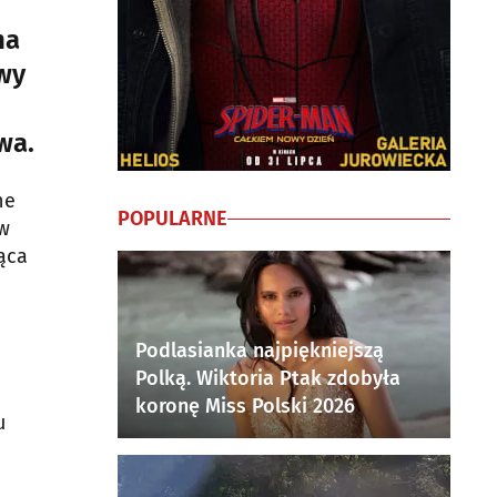
na
owy
wa.
ne
POPULARNE
ów
ąca
Podlasianka najpiękniejszą
Polką. Wiktoria Ptak zdobyła
koronę Miss Polski 2026
u