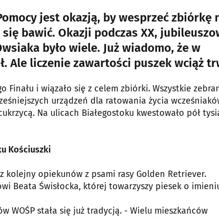
 Pomocy jest okazją, by wesprzeć zbiórkę 
e się bawić. Okazji podczas XX, jubileusz
Owsiaka było wiele. Już wiadomo, że w
. Ale liczenie zawartości puszek wciąż tr
 Finału i wiązało się z celem zbiórki. Wszystkie zebra
eśniejszych urządzeń dla ratowania życia wcześniak
cukrzycą. Na ulicach Białegostoku kwestowało pół tysi
u Kościuszki
 kolejny opiekunów z psami rasy Golden Retriever.
ówi Beata Świsłocka, której towarzyszy piesek o imieni
w WOŚP stała się już tradycją. - Wielu mieszkańców