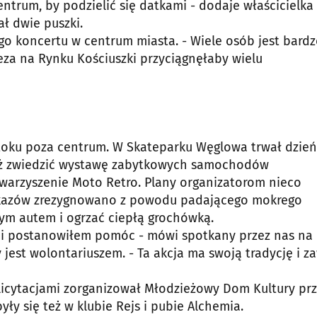
entrum, by podzielić się datkami - dodaje właścicielka
ł dwie puszki.
ego koncertu w centrum miasta. - Wiele osób jest bard
eza na Rynku Kościuszki przyciągnęłaby wielu
toku poza centrum. W Skateparku Węglowa trwał dzień
też zwiedzić wystawę zabytkowych samochodów
arzyszenie Moto Retro. Plany organizatorom nieco
okazów zrezygnowano z powodu padającego mokrego
ym autem i ogrzać ciepłą grochówką.
y i postanowiłem pomóc - mówi spotkany przez nas na
 jest wolontariuszem. - Ta akcja ma swoją tradycję i z
icytacjami zorganizował Młodzieżowy Dom Kultury przy
ły się też w klubie Rejs i pubie Alchemia.