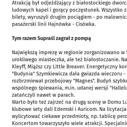
Atrakcją był odjeżdżający z białostockiego dworc
ludowych kapel i gorący poczęstunek. Wszystko za 
bilety, wyruszyli drugim pociągiem - po malownic
pasażerski linii Hajnówka - Cisówka.
Tym razem Supraśl zagrał z pompą
Największą imprezę w regionie zorganizowano w Su
urokliwego miasteczka, ale też białostoczanie. Na
Kleyff, Miąższ czy Little Breaver. Energetyczny 
"Budynia" Szymkiewicza dała gwiazda wieczoru -
rozbrzmiewał przebojowy "Magnes". Budyń szybko
wspólnego śpiewania, m.in. udanej wersji "Halle
zatańczyli nawet w parach.
Warto było też zajrzeć na drugą scenę w Domu Lud
klubowe sety dali Edemski i Auricom. Na licytac
wylicytować ciekawe przedmioty, np. tablicę per
Koncertom towarzyszyło wiele atrakcji. Specjalni