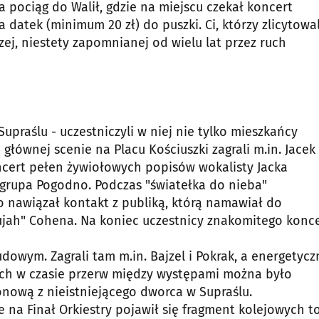
a pociąg do Walił, gdzie na miejscu czekał koncert
datek (minimum 20 zł) do puszki. Ci, którzy zlicytowal
zej, niestety zapomnianej od wielu lat przez ruch
praślu - uczestniczyli w niej nie tylko mieszkańcy
 głównej scenie na Placu Kościuszki zagrali m.in. Jacek
koncert pełen żywiołowych popisów wokalisty Jacka
 grupa Pogodno. Podczas "światełka do nieba"
 nawiązał kontakt z publiką, którą namawiał do
lujah" Cohena. Na koniec uczestnicy znakomitego konc
owym. Zagrali tam m.in. Bajzel i Pokrak, a energetycz
jach w czasie przerw między występami można było
onową z nieistniejącego dworca w Supraślu.
e na Finał Orkiestry pojawił się fragment kolejowych t