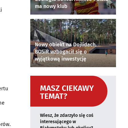
ma nowy klub
i
Nowy obiekt na Dojlidach.
BOSiR wzbogacił się o
wyjątkową inwestycję
MASZ CIEKAWY
ertu
TEMAT?
ne
Wiesz, że zdarzyło się coś
interesującego w
orów.
Białymstoku lub okolicy?