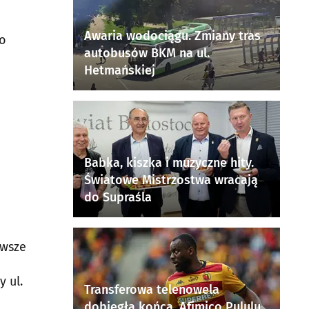
Awaria wodociągu. Zmiany tras
zo
autobusów BKM na ul.
Hetmańskiej
Babka, kiszka i muzyczne hity.
Światowe Mistrzostwa wracają
do Supraśla
awsze
 ul.
Transferowa telenowela
dobiegła końca. Afimico Pululu