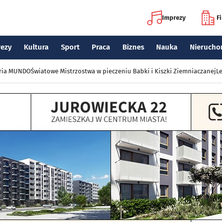
Imprezy
F
rezy
Kultura
Sport
Praca
Biznes
Nauka
Nierucho
eria MUNDO
Światowe Mistrzostwa w pieczeniu Babki i Kiszki Ziemniaczanej
Le