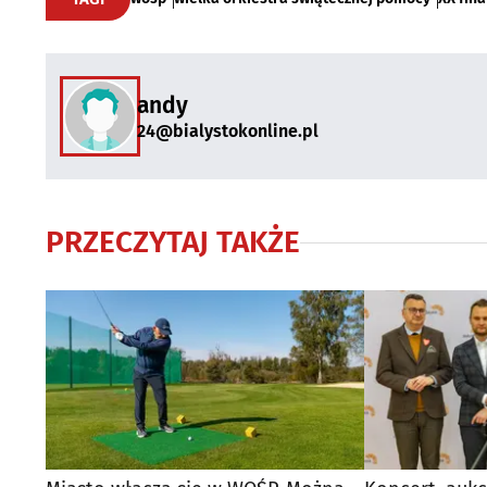
andy
24@bialystokonline.pl
PRZECZYTAJ TAKŻE