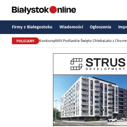
Firmy z Białegostoku
Wiadomości
Ogłoszenia
Imp
Konkursy
XXIV Podlaskie Święto Chleba
Lato z Churr
POLECAMY