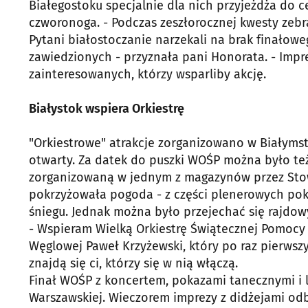
Białegostoku specjalnie dla nich przyjeżdża do c
czworonoga. - Podczas zeszłorocznej kwesty zebra
Pytani białostoczanie narzekali na brak finałow
zawiedzionych - przyznała pani Honorata. - Impr
zainteresowanych, którzy wsparliby akcję.
Białystok wspiera Orkiestrę
"Orkiestrowe" atrakcje zorganizowano w Białyms
otwarty. Za datek do puszki WOŚP można było 
zorganizowaną w jednym z magazynów przez Stow
pokrzyżowała pogoda - z części plenerowych p
śniegu. Jednak można było przejechać się rajdow
- Wspieram Wielką Orkiestrę Świątecznej Pomoc
Węglowej Paweł Krzyżewski, który po raz pierwszy
znajdą się ci, którzy się w nią włączą.
Finał WOŚP z koncertem, pokazami tanecznymi i l
Warszawskiej. Wieczorem imprezy z didżejami odby