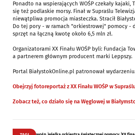
Ponadto na wspierających WOŚP czekały kajaki, T
się też podlaskie morsy. Finał w Supraślu Telewiz
niewątpliwa promocja miasteczka. Stracił Białyst
Do tej pory - w ramach "orkiestrowej" pomocy - 
sprzęt na łączną kwotę około 6,5 mln zł.
Organizatorami XX Finału WOŚP byli: Fundacja Tow
a partnerem głównym producent marki Leppszy.
Portal BiałystokOnline.pl patronował wydarzeniu
Obejrzyj fotoreportaż z XX Finału WOŚP w Supraśl
Zobacz też, co działo się na Węglowej w Białymst
TAGI
wośp
wielka orkiestra świątecznej pomocy
XX fina