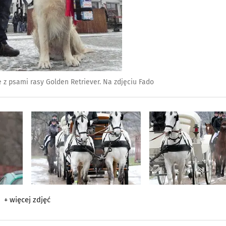
 z psami rasy Golden Retriever. Na zdjęciu Fado
+ więcej zdjęć