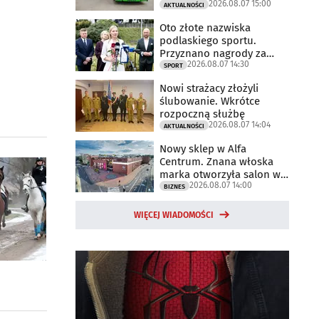
2026.08.07 15:00
AKTUALNOŚCI
Oto złote nazwiska
podlaskiego sportu.
Przyznano nagrody za
2026.08.07 14:30
2025 rok
SPORT
Nowi strażacy złożyli
ślubowanie. Wkrótce
rozpoczną służbę
2026.08.07 14:04
AKTUALNOŚCI
Nowy sklep w Alfa
Centrum. Znana włoska
marka otworzyła salon w
2026.08.07 14:00
Białymstoku
BIZNES
WIĘCEJ WIADOMOŚCI