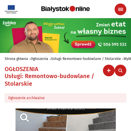
Strona główna
Ogłoszenia
Usługi: Remontowo-budowlane / Stolarskie
Wykł
OGŁOSZENIA
Usługi: Remontowo-budowlane /
Stolarskie
Ogłoszenie archiwalne