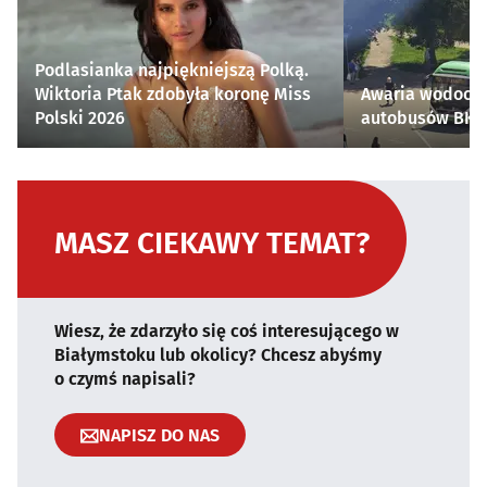
Podlasianka najpiękniejszą Polką.
Wiktoria Ptak zdobyła koronę Miss
Awaria wodocią
Polski 2026
autobusów BKM 
MASZ CIEKAWY TEMAT?
Wiesz, że zdarzyło się coś interesującego w
Białymstoku lub okolicy? Chcesz abyśmy
o czymś napisali?
NAPISZ DO NAS