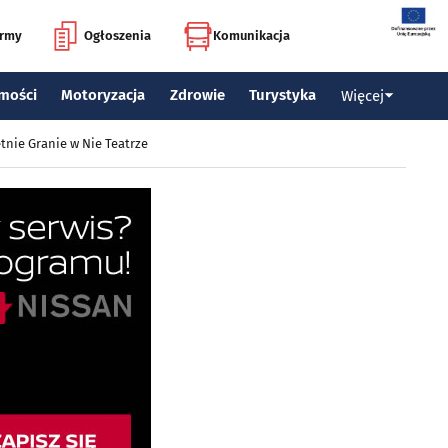
irmy
Ogłoszenia
Komunikacja
mości
Motoryzacja
Zdrowie
Turystyka
Więcej
tnie Granie w Nie Teatrze