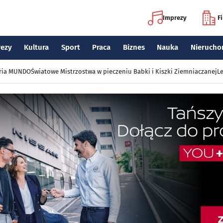
Imprezy
F
rezy
Kultura
Sport
Praca
Biznes
Nauka
Nierucho
eria MUNDO
Światowe Mistrzostwa w pieczeniu Babki i Kiszki Ziemniaczanej
Le