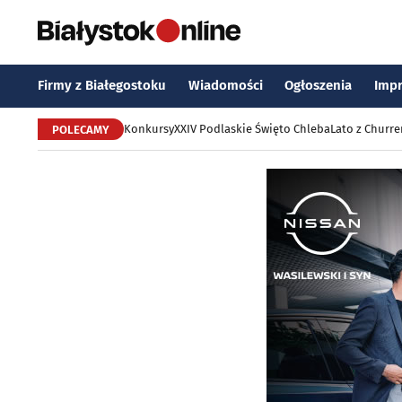
Firmy z Białegostoku
Wiadomości
Ogłoszenia
Imp
Konkursy
XXIV Podlaskie Święto Chleba
Lato z Churr
POLECAMY