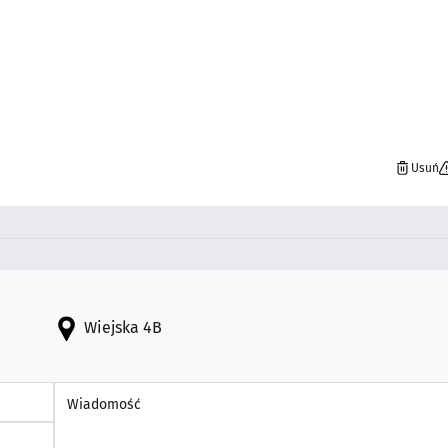
Usuń
Wiejska 4B
Wiadomość *