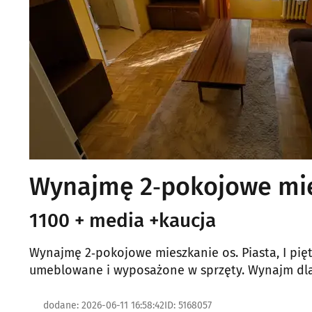
Wynajmę 2‑pokojowe miesz
1100 + media +kaucja
Wynajmę 2‑pokojowe mieszkanie os. Piasta, I piętr
umeblowane i wyposażone w sprzęty. Wynajm dla
dodane: 2026-06-11 16:58:42
ID: 5168057