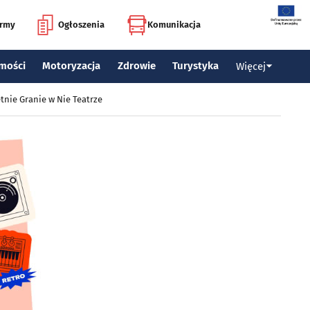
irmy
Ogłoszenia
Komunikacja
mości
Motoryzacja
Zdrowie
Turystyka
Więcej
tnie Granie w Nie Teatrze