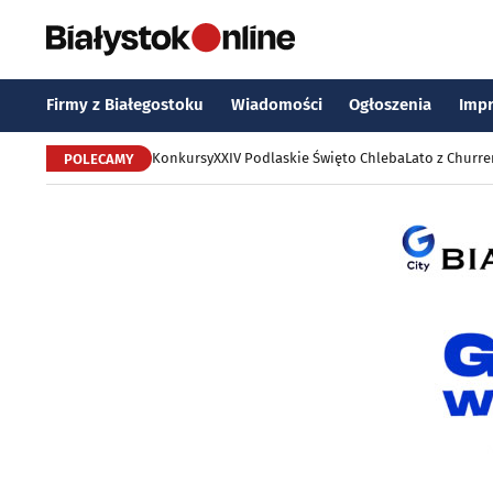
Firmy z Białegostoku
Wiadomości
Ogłoszenia
Imp
Konkursy
XXIV Podlaskie Święto Chleba
Lato z Churr
POLECAMY