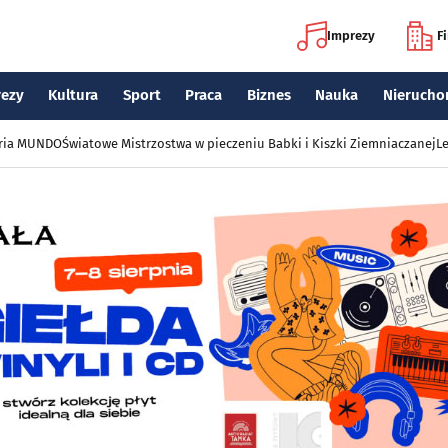
Imprezy
F
rezy
Kultura
Sport
Praca
Biznes
Nauka
Nierucho
eria MUNDO
Światowe Mistrzostwa w pieczeniu Babki i Kiszki Ziemniaczanej
Le