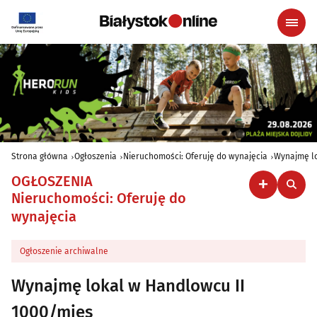
Strona główna
Ogłoszenia
Nieruchomości: Oferuję do wynajęcia
Wynajmę lo
OGŁOSZENIA
Nieruchomości: Oferuję do
wynajęcia
Ogłoszenie archiwalne
Wynajmę lokal w Handlowcu II
1000/mies